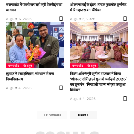
उत्तराखंड में पहली बार श्री श्री वेलबीइंग का
ओलंपस हाई के इंटर-हाउस फुटबॉल टूर्नामेंट
आगमन
में रिग हाउस बना चैंपियन
August 6, 2026
August 5, 2026
उत्तराखंड
देहरादून
उत्तराखंड
देहरादून
तुलाज़ ने रचा इतिहास, संस्थान से बना
फिल्म अभिनेत्री सुनीता राजवार ने किया
विश्वविद्यालय
‘ओकल्ट सीरीज़ एवं गुलाबो अवॉर्ड्स 2026’
का शुभारंभ, ‘निरावधी’ काव्य संग्रह का हुआ
August 4, 2026
विमोचन
August 4, 2026
Previous
Next