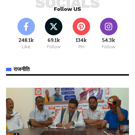
SOCIALS
Follow US
248.1k
69.1k
134k
54.3k
Like
Follow
Pin
Follow
राजनीति