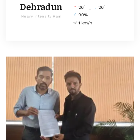
Dehradun
°
°
26
_
26
90%
Heavy Intensity Rain
1 km/h