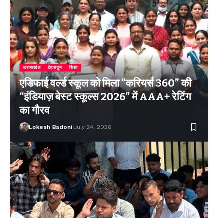
उत्तराखंड
देहरादून
शिक्षा
एडिफाई वर्ल्ड स्कूल को मिला “करियर्स 360” की
“इंडियाज़ बेस्ट स्कूल्स 2026” में AAA+ रेटिंग
का गौरव
Lokesh Badoni
July 24, 2026