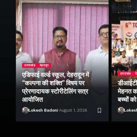
उत्तराखंड
देहरादून
एडिफाई वर्ल्ड स्कूल, देहरादून में
उत्तराखंड
द
“कल्पना की शक्ति” विषय पर
डीआईटी व
ॉल
प्रेरणादायक स्टोरीटेलिंग सत्र
मेहनत को
आयोजित
बच्चों क
Lokesh Badoni
August 1, 2026
Lokes