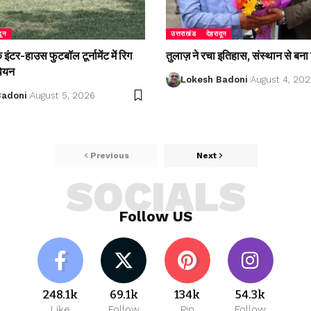
दून
उत्तराखंड
देहरादून
ंटर-हाउस फुटबॉल टूर्नामेंट में रिग
तुलाज़ ने रचा इतिहास, संस्थान से बना 
पियन
Lokesh Badoni
August 4, 20
Badoni
August 5, 2026
Previous
Next
SOCIALS
Follow US
248.1k
69.1k
134k
54.3k
Like
Follow
Pin
Follow