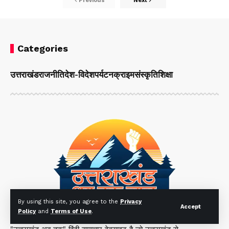
Previous
Next
Categories
उत्तराखंड
राजनीति
देश-विदेश
पर्यटन
क्राइम
संस्कृति
शिक्षा
By using this site, you agree to the
Privacy
Accept
Policy
and
Terms of Use
.