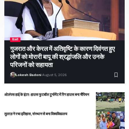
दिल्ली
गुजरात और केरल में अतिवृष्टि के कारण दिवंगत हुए
लोगों को मोरारी बापू की श्रद्धांजलि और उनके
परिजनों को सहायता
Lokesh Badoni
August 5, 2026
ओलंपस हाई के इंटर-हाउस फुटबॉल टूर्नामेंट में रिग हाउस बना चैंपियन
तुलाज़ ने रचा इतिहास, संस्थान से बना विश्वविद्यालय