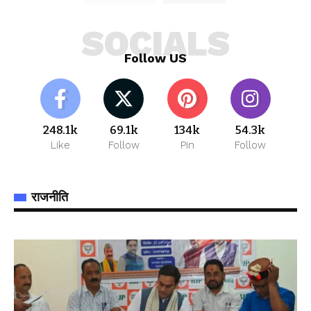
SOCIALS
Follow US
248.1k
69.1k
134k
54.3k
Like
Follow
Pin
Follow
राजनीति