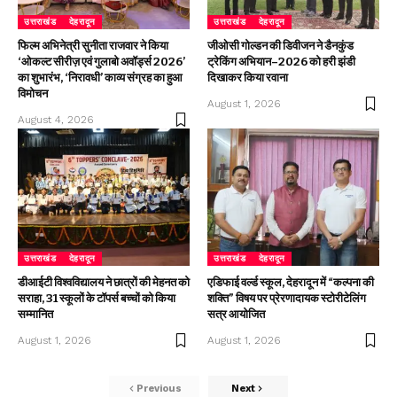
उत्तराखंड
देहरादून
उत्तराखंड
देहरादून
फिल्म अभिनेत्री सुनीता राजवार ने किया
जीओसी गोल्डन की डिवीजन ने डैनकुंड
‘ओकल्ट सीरीज़ एवं गुलाबो अवॉर्ड्स 2026’
ट्रेकिंग अभियान–2026 को हरी झंडी
का शुभारंभ, ‘निरावधी’ काव्य संग्रह का हुआ
दिखाकर किया रवाना
विमोचन
August 1, 2026
August 4, 2026
उत्तराखंड
देहरादून
उत्तराखंड
देहरादून
डीआईटी विश्वविद्यालय ने छात्रों की मेहनत को
एडिफाई वर्ल्ड स्कूल, देहरादून में “कल्पना की
सराहा, 31 स्कूलों के टॉपर्स बच्चों को किया
शक्ति” विषय पर प्रेरणादायक स्टोरीटेलिंग
सम्मानित
सत्र आयोजित
August 1, 2026
August 1, 2026
Previous
Next