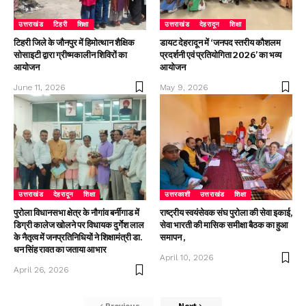
उत्तराखंड
टिहरी
शिक्षा
उत्तराखंड
देहरादून
शिक्षा
टिहरी जिले के जौनपुर में हिमोत्थान शैक्षिक
डायट देहरादून में ‘जनपद स्तरीय कौशलम
सोसाइटी द्वारा ग्रीष्मकालीन शिविरों का
प्रदर्शनी एवं प्रतियोगिता 2026’ का भव्य
आयोजन
आयोजन
June 11, 2026
May 9, 2026
उत्तराखंड
देहरादून
शिक्षा
उत्तरकाशी
उत्तराखंड
शिक्षा
पुरोला विधानसभा क्षेत्र के नौगांव बर्नीगाड में
राष्ट्रीय स्वयंसेवक संघ पुरोला की सेवा इकाई,
डिग्री कालेज खोलने पर विधायक दुर्गेश लाल
सेवा भारती की मासिक समीक्षा बैठक का हुआ
के नैतृत्व में जनप्रतिनिधियों ने शिक्षामंत्री डा.
समापन ,
धन सिंह रावत का जताया आभार
April 10, 2026
April 26, 2026