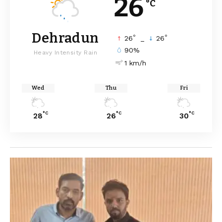
26
°C
Dehradun
°
°
26
_
26
90%
Heavy Intensity Rain
1 km/h
Wed
Thu
Fri
°C
°C
°C
28
26
30