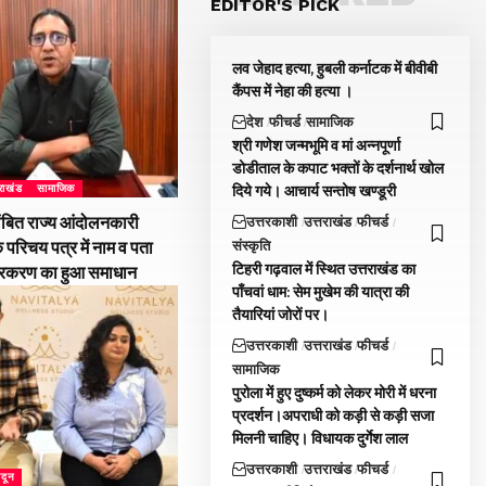
EDITOR'S PICK
लव जेहाद हत्या, हुबली कर्नाटक में बीवीबी
कैंपस में नेहा की हत्या ।
देश
फीचर्ड
सामाजिक
श्री गणेश जन्मभूमि व मां अन्नपूर्णा
डोडीताल के कपाट भक्तों के दर्शनार्थ खोल
दिये गये। आचार्य सन्तोष खण्डूरी
तराखंड
सामाजिक
ंबित राज्य आंदोलनकारी
उत्तरकाशी
उत्तराखंड
फीचर्ड
संस्कृति
े परिचय पत्र में नाम व पता
टिहरी गढ़वाल में स्थित उत्तराखंड का
्रकरण का हुआ समाधान
पाँचवां धाम: सेम मुखेम की यात्रा की
तैयारियां जोरों पर।
उत्तरकाशी
उत्तराखंड
फीचर्ड
सामाजिक
पुरोला में हुए दुष्कर्म को लेकर मोरी में धरना
प्रदर्शन।अपराधी को कड़ी से कड़ी सजा
मिलनी चाहिए। विधायक दुर्गेश लाल
उत्तरकाशी
उत्तराखंड
फीचर्ड
ादून