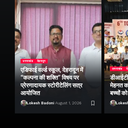
उत्तराखंड
देहरादून
एडिफाई वर्ल्ड स्कूल, देहरादून में
उत्तराखंड
द
“कल्पना की शक्ति” विषय पर
डीआईटी व
ॉल
प्रेरणादायक स्टोरीटेलिंग सत्र
मेहनत को
आयोजित
बच्चों क
Lokesh Badoni
August 1, 2026
Lokes