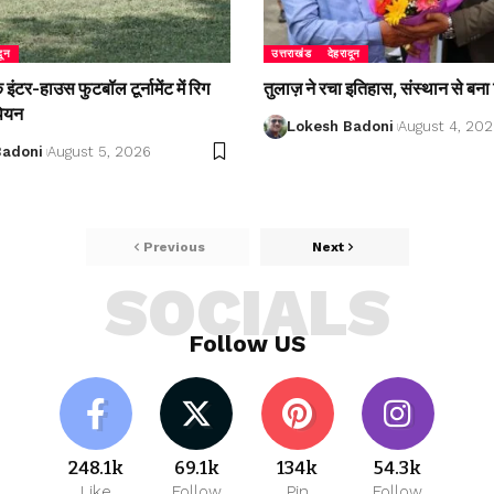
दून
उत्तराखंड
देहरादून
ंटर-हाउस फुटबॉल टूर्नामेंट में रिग
तुलाज़ ने रचा इतिहास, संस्थान से बना 
पियन
Lokesh Badoni
August 4, 20
Badoni
August 5, 2026
Previous
Next
SOCIALS
Follow US
248.1k
69.1k
134k
54.3k
Like
Follow
Pin
Follow