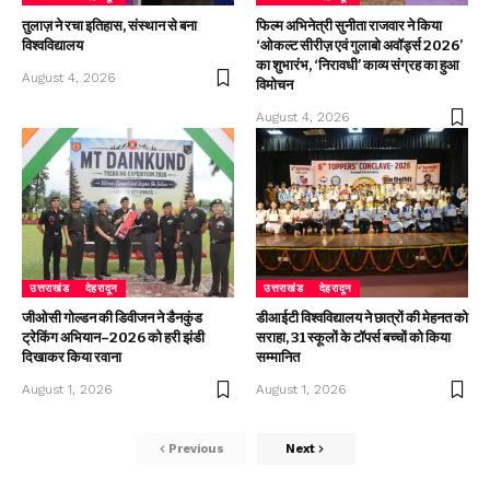
तुलाज़ ने रचा इतिहास, संस्थान से बना
फिल्म अभिनेत्री सुनीता राजवार ने किया
विश्वविद्यालय
‘ओकल्ट सीरीज़ एवं गुलाबो अवॉर्ड्स 2026’
का शुभारंभ, ‘निरावधी’ काव्य संग्रह का हुआ
August 4, 2026
विमोचन
August 4, 2026
उत्तराखंड
देहरादून
उत्तराखंड
देहरादून
जीओसी गोल्डन की डिवीजन ने डैनकुंड
डीआईटी विश्वविद्यालय ने छात्रों की मेहनत को
ट्रेकिंग अभियान–2026 को हरी झंडी
सराहा, 31 स्कूलों के टॉपर्स बच्चों को किया
दिखाकर किया रवाना
सम्मानित
August 1, 2026
August 1, 2026
Previous
Next