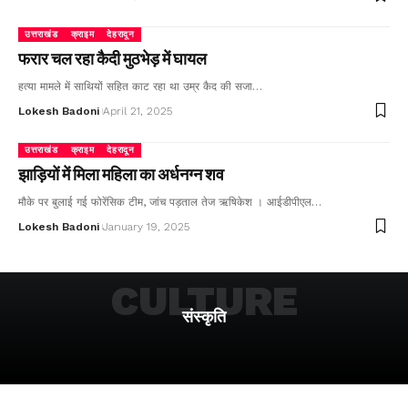
उत्तराखंड
क्राइम
देहरादून
फरार चल रहा कैदी मुठभेड़ में घायल
हत्या मामले में साथियों सहित काट रहा था उम्र कैद की सजा…
Lokesh Badoni
April 21, 2025
उत्तराखंड
क्राइम
देहरादून
झाड़ियों में मिला महिला का अर्धनग्न शव
मौके पर बुलाई गई फोरेंसिक टीम, जांच पड़ताल तेज ऋषिकेश । आईडीपीएल…
Lokesh Badoni
January 19, 2025
CULTURE
संस्कृति