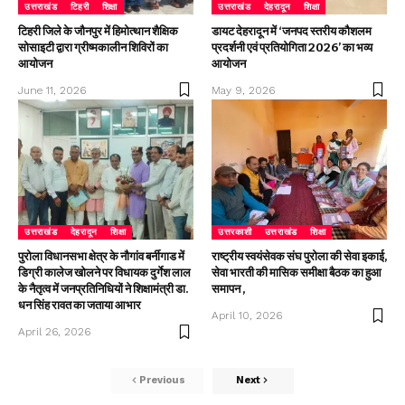
उत्तराखंड
टिहरी
शिक्षा
उत्तराखंड
देहरादून
शिक्षा
टिहरी जिले के जौनपुर में हिमोत्थान शैक्षिक
डायट देहरादून में ‘जनपद स्तरीय कौशलम
सोसाइटी द्वारा ग्रीष्मकालीन शिविरों का
प्रदर्शनी एवं प्रतियोगिता 2026’ का भव्य
आयोजन
आयोजन
June 11, 2026
May 9, 2026
उत्तराखंड
देहरादून
शिक्षा
उत्तरकाशी
उत्तराखंड
शिक्षा
पुरोला विधानसभा क्षेत्र के नौगांव बर्नीगाड में
राष्ट्रीय स्वयंसेवक संघ पुरोला की सेवा इकाई,
डिग्री कालेज खोलने पर विधायक दुर्गेश लाल
सेवा भारती की मासिक समीक्षा बैठक का हुआ
के नैतृत्व में जनप्रतिनिधियों ने शिक्षामंत्री डा.
समापन ,
धन सिंह रावत का जताया आभार
April 10, 2026
April 26, 2026
Previous
Next