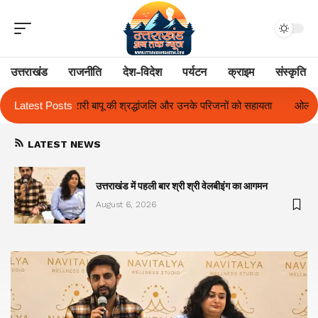
उत्तराखंड
राजनीति
देश-विदेश
पर्यटन
क्राइम
संस्कृति
ांजलि और उनके परिजनों को सहायता
Latest Posts
ओलंपस हाई के इंटर-हाउस फुटबॉल टूर्नामेंट में र
LATEST NEWS
का
उत्तराखंड में पहली बार श्री श्री वेलबीइंग का आगमन
August 6, 2026