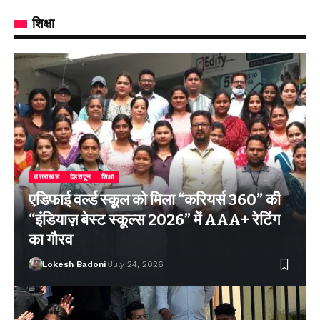
शिक्षा
उत्तराखंड
देहरादून
शिक्षा
एडिफाई वर्ल्ड स्कूल को मिला “करियर्स 360” की
“इंडियाज़ बेस्ट स्कूल्स 2026” में AAA+ रेटिंग
का गौरव
Lokesh Badoni
July 24, 2026