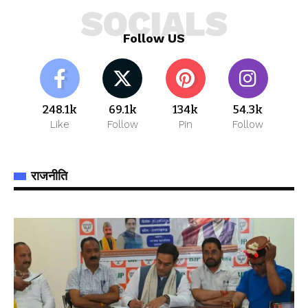
SOCIALS
Follow US
248.1k
69.1k
134k
54.3k
Like
Follow
Pin
Follow
राजनीति