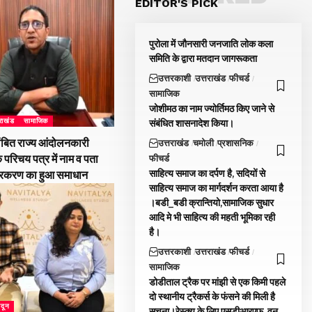
EDITOR'S PICK
पुरोला में जौनसारी जनजाति लोक कला
समिति के द्वारा मतदान जागरूकता
उत्तरकाशी
उत्तराखंड
फीचर्ड
सामाजिक
जोशीमठ का नाम ज्योर्तिमठ किए जाने से
तराखंड
सामाजिक
संबंधित शासनादेश किया।
ंबित राज्य आंदोलनकारी
उत्तराखंड
चमोली
प्रशासनिक
े परिचय पत्र में नाम व पता
फीचर्ड
साहित्य समाज का दर्पण है, सदियों से
्रकरण का हुआ समाधान
साहित्य समाज का मार्गदर्शन करता आया है
।बडी_बडी क्रान्तियो,सामाजिक सुधार
आदि मे भी साहित्य की महती भूमिका रही
है।
उत्तरकाशी
उत्तराखंड
फीचर्ड
सामाजिक
डोडीताल ट्रैक पर मांझी से एक किमी पहले
दो स्थानीय ट्रैकर्स के फंसने की मिली है
ादून
सूचना।रेस्क्यू के लिए एसडीआरएफ, वन