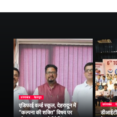
उत्तराखंड
देहरादून
एडिफाई वर्ल्ड स्कूल, देहरादून में
उत्तराखंड
द
“कल्पना की शक्ति” विषय पर
डीआईटी व