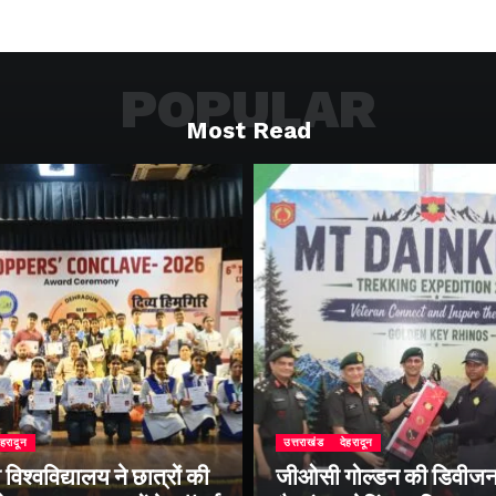
POPULAR
Most Read
ेहरादून
उत्तराखंड
देहरादून
िश्वविद्यालय ने छात्रों की
जीओसी गोल्डन की डिवीजन