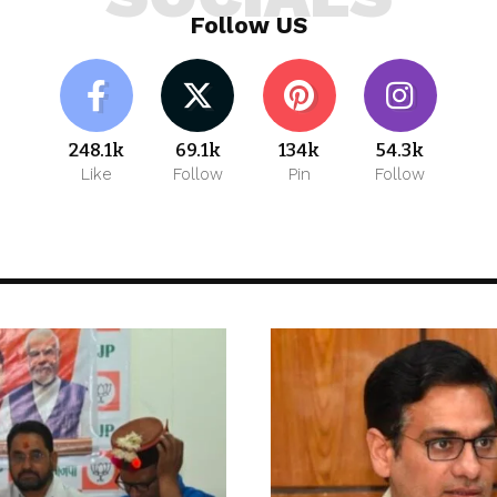
Follow US
248.1k
69.1k
134k
54.3k
Like
Follow
Pin
Follow