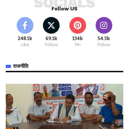
SOCIALS
Follow US
248.1k
69.1k
134k
54.3k
Like
Follow
Pin
Follow
राजनीति