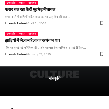
उत्तराखंड
क्राइम
देहरादून
फरार चल रहा कैदी मुठभेड़ में घायल
हत्या मामले में साथियों सहित काट रहा था उम्र कैद की सजा…
Lokesh Badoni
April 21, 2025
उत्तराखंड
क्राइम
देहरादून
झाड़ियों में मिला महिला का अर्धनग्न शव
मौके पर बुलाई गई फोरेंसिक टीम, जांच पड़ताल तेज ऋषिकेश । आईडीपीएल…
Lokesh Badoni
January 19, 2025
CULTURE
संस्कृति