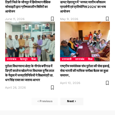
टिहरी जिले के जौनपुर में हिमोत्थान शैक्षिक
डायट देहरादून में ‘जनपद स्तरीय कौशलम
सोसाइटी द्वारा ग्रीष्मकालीन शिविरों का
प्रदर्शनी एवं प्रतियोगिता 2026’ का भव्य
आयोजन
आयोजन
June 11, 2026
May 9, 2026
उत्तराखंड
देहरादून
शिक्षा
उत्तरकाशी
उत्तराखंड
शिक्षा
पुरोला विधानसभा क्षेत्र के नौगांव बर्नीगाड में
राष्ट्रीय स्वयंसेवक संघ पुरोला की सेवा इकाई,
डिग्री कालेज खोलने पर विधायक दुर्गेश लाल
सेवा भारती की मासिक समीक्षा बैठक का हुआ
के नैतृत्व में जनप्रतिनिधियों ने शिक्षामंत्री डा.
समापन ,
धन सिंह रावत का जताया आभार
April 10, 2026
April 26, 2026
Previous
Next