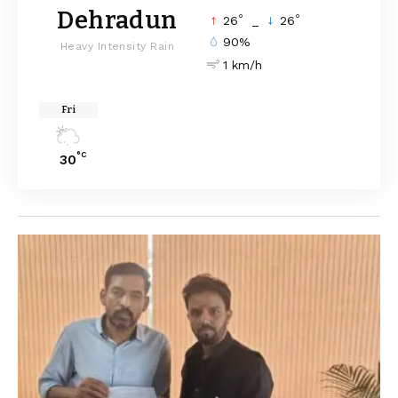
Dehradun
°
°
26
_
26
90%
Heavy Intensity Rain
1 km/h
Fri
°C
30