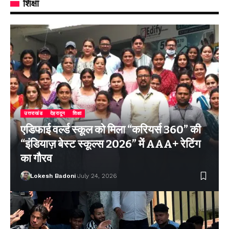
शिक्षा
उत्तराखंड
देहरादून
शिक्षा
एडिफाई वर्ल्ड स्कूल को मिला “करियर्स 360” की
“इंडियाज़ बेस्ट स्कूल्स 2026” में AAA+ रेटिंग
का गौरव
Lokesh Badoni
July 24, 2026