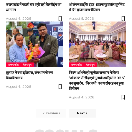
उत्तराखंड में पहली बार श्री श्री वेलबीइंग का
ओलंपस हाई के इंटर-हाउस फुटबॉल टूर्नामेंट
आगमन
में रिग हाउस बना चैंपियन
August 6, 2026
August 5, 2026
उत्तराखंड
देहरादून
उत्तराखंड
देहरादून
तुलाज़ ने रचा इतिहास, संस्थान से बना
फिल्म अभिनेत्री सुनीता राजवार ने किया
विश्वविद्यालय
‘ओकल्ट सीरीज़ एवं गुलाबो अवॉर्ड्स 2026’
का शुभारंभ, ‘निरावधी’ काव्य संग्रह का हुआ
August 4, 2026
विमोचन
August 4, 2026
Previous
Next