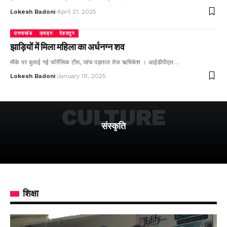
Lokesh Badoni
April 21, 2025
उत्तराखंड
क्राइम
देहरादून
झाड़ियों में मिला महिला का अर्धनग्न शव
मौके पर बुलाई गई फोरेंसिक टीम, जांच पड़ताल तेज ऋषिकेश । आईडीपीएल…
Lokesh Badoni
January 19, 2025
CULTURE
संस्कृति
शिक्षा