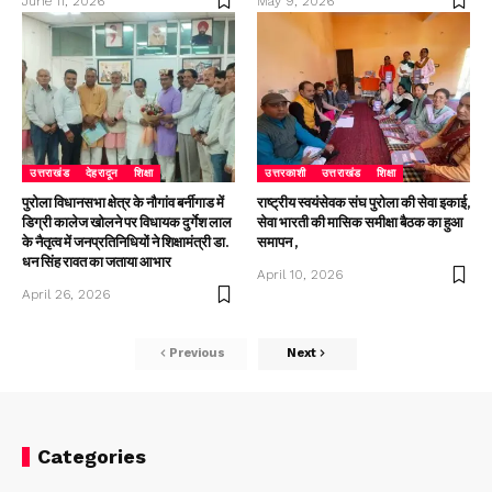
June 11, 2026
May 9, 2026
उत्तराखंड
देहरादून
शिक्षा
उत्तरकाशी
उत्तराखंड
शिक्षा
पुरोला विधानसभा क्षेत्र के नौगांव बर्नीगाड में
राष्ट्रीय स्वयंसेवक संघ पुरोला की सेवा इकाई,
डिग्री कालेज खोलने पर विधायक दुर्गेश लाल
सेवा भारती की मासिक समीक्षा बैठक का हुआ
के नैतृत्व में जनप्रतिनिधियों ने शिक्षामंत्री डा.
समापन ,
धन सिंह रावत का जताया आभार
April 10, 2026
April 26, 2026
Previous
Next
Categories