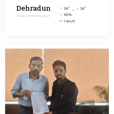
Dehradun
°
°
26
_
26
90%
Heavy Intensity Rain
1 km/h