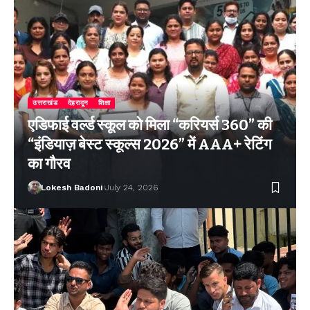
उत्तराखंड
देहरादून
शिक्षा
एडिफाई वर्ल्ड स्कूल को मिला “करियर्स 360” की
“इंडियाज़ बेस्ट स्कूल्स 2026” में AAA+ रेटिंग
का गौरव
Lokesh Badoni
July 24, 2026