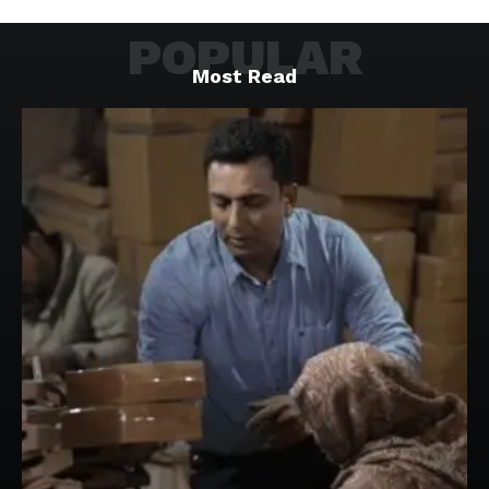
POPULAR
Most Read