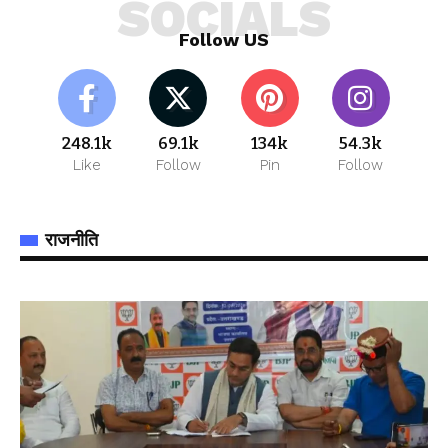
SOCIALS
Follow US
248.1k
69.1k
134k
54.3k
Like
Follow
Pin
Follow
राजनीति