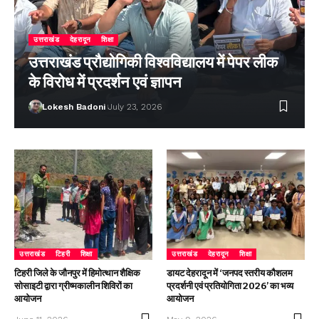
उत्तराखंड
देहरादून
शिक्षा
उत्तराखंड प्रौद्योगिकी विश्वविद्यालय में पेपर लीक
के विरोध में प्रदर्शन एवं ज्ञापन
Lokesh Badoni
July 23, 2026
उत्तराखंड
टिहरी
शिक्षा
उत्तराखंड
देहरादून
शिक्षा
टिहरी जिले के जौनपुर में हिमोत्थान शैक्षिक
डायट देहरादून में ‘जनपद स्तरीय कौशलम
सोसाइटी द्वारा ग्रीष्मकालीन शिविरों का
प्रदर्शनी एवं प्रतियोगिता 2026’ का भव्य
आयोजन
आयोजन