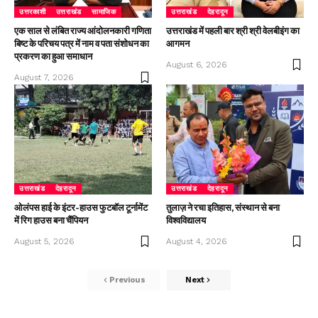
उत्तरकाशी
उत्तराखंड
सामाजिक
उत्तराखंड
देहरादून
एक साल से लंबित राज्य आंदोलनकारी गणिता
उत्तराखंड में पहली बार श्री श्री वेलबीइंग का
बिष्ट के परिचय पत्र में नाम व पता संशोधन का
आगमन
प्रकरण का हुआ समाधान
August 6, 2026
August 7, 2026
उत्तराखंड
देहरादून
उत्तराखंड
देहरादून
ओलंपस हाई के इंटर-हाउस फुटबॉल टूर्नामेंट
तुलाज़ ने रचा इतिहास, संस्थान से बना
में रिग हाउस बना चैंपियन
विश्वविद्यालय
August 5, 2026
August 4, 2026
Previous
Next