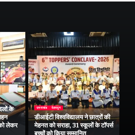
लों के
उत्तराखंड
देहरादून
उत्
 गहन
डीआईटी विश्वविद्यालय ने छात्रों की
राष
 को लेकर
मेहनत को सराहा, 31 स्कूलों के टॉपर्स
उप
बच्चों को किया सम्मानित
पर 