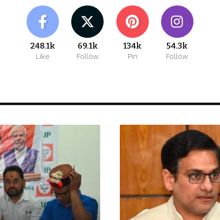
248.1k
69.1k
134k
54.3k
Like
Follow
Pin
Follow