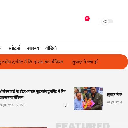
6
न
स्पोर्ट्स
स्वास्थ्य
वीडियो
तुलाज़ ने रचा इतिहास, संस्थान से बना विश्वविद्यालय
फिल्म अभिनेत्री सु
ओलंपस हाई के इंटर-हाउस फुटबॉल टूर्नामेंट में रिग
तुलाज़ ने रचा इ
हाउस बना चैंपियन
August 4, 2
August 5, 2026
FEATURED