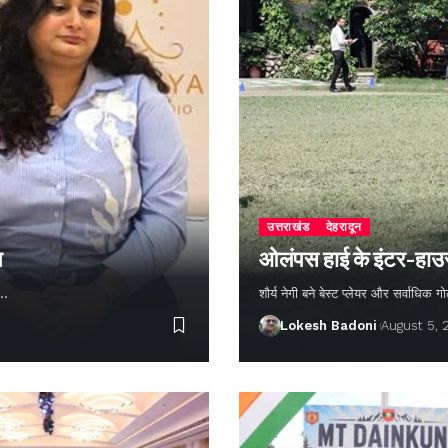
उत्तराखंड
देहरादून
न
ओलंपस हाई के इंटर-हाउस फ
ण…
शौर्य नेगी बने बेस्ट प्लेयर और सर्वाधिक
Lokesh Badoni
August 5,