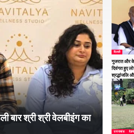
दिल्ली
गुजरात और के
दिवंगत हुए लो
श्रद्धांजलि 
हली बार श्री श्री वेलबीइंग का
उत्तराखंड
देहर