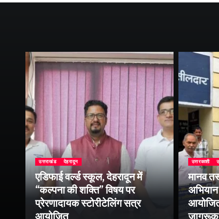
उत्तराखंड
देहरादून
उत्तरकाशी
उ
एडिफाई वर्ल्ड स्कूल, देहरादून में
मानव तस
“कल्पना की शक्ति” विषय पर
अभियान 
प्रेरणादायक स्टोरीटेलिंग सत्र
आयोजित क
ा
आयोजित
जागरूक