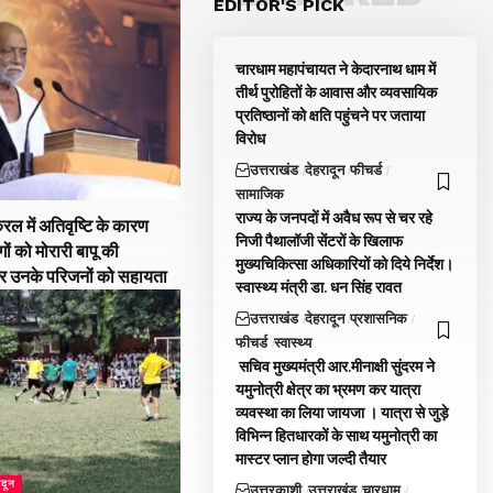
EDITOR'S PICK
चारधाम महापंचायत ने केदारनाथ धाम में
तीर्थ पुरोहितों के आवास और व्यवसायिक
प्रतिष्ठानों को क्षति पहुंचने पर जताया
विरोध
उत्तराखंड
देहरादून
फीचर्ड
सामाजिक
राज्य के जनपदों में अवैध रूप से चर रहे
रल में अतिवृष्टि के कारण
निजी पैथालॉजी सेंटरों के खिलाफ
गों को मोरारी बापू की
मुख्यचिकित्सा अधिकारियों को दिये निर्देश।
और उनके परिजनों को सहायता
स्वास्थ्य मंत्री डा. धन सिंह रावत
उत्तराखंड
देहरादून
प्रशासनिक
फीचर्ड
स्वास्थ्य
सचिव मुख्यमंत्री आर.मीनाक्षी सुंदरम ने
यमुनोत्री क्षेत्र का भ्रमण कर यात्रा
व्यवस्था का लिया जायजा । यात्रा से जुड़े
विभिन्न हितधारकों के साथ यमुनोत्री का
मास्टर प्लान होगा जल्दी तैयार
ादून
उत्तरकाशी
उत्तराखंड
चारधाम