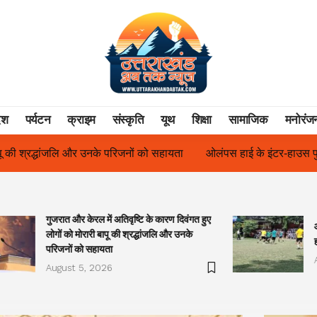
ेश
पर्यटन
क्राइम
संस्कृति
यूथ
शिक्षा
सामाजिक
मनोरंज
ायता
ओलंपस हाई के इंटर-हाउस फुटबॉल टूर्नामेंट में रिग हाउस बना चैंपियन
गुजरात और केरल में अतिवृष्टि के कारण दिवंगत हुए
लोगों को मोरारी बापू की श्रद्धांजलि और उनके
परिजनों को सहायता
August 5, 2026