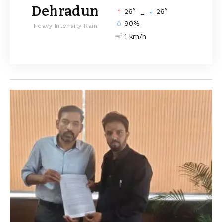
Dehradun
°
°
26
_
26
90%
Heavy Intensity Rain
1 km/h