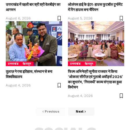
उत्तराखंड में पहली बार श्री श्री वेलबीइंग का
ओलंपस हाई के इंटर-हाउस फुटबॉल टूर्नामेंट
आगमन
में रिग हाउस बना चैंपियन
August 6, 2026
August 5, 2026
उत्तराखंड
देहरादून
उत्तराखंड
देहरादून
तुलाज़ ने रचा इतिहास, संस्थान से बना
फिल्म अभिनेत्री सुनीता राजवार ने किया
विश्वविद्यालय
‘ओकल्ट सीरीज़ एवं गुलाबो अवॉर्ड्स 2026’
का शुभारंभ, ‘निरावधी’ काव्य संग्रह का हुआ
August 4, 2026
विमोचन
August 4, 2026
Previous
Next