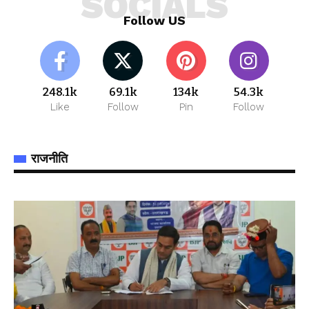
SOCIALS
Follow US
248.1k
69.1k
134k
54.3k
Like
Follow
Pin
Follow
राजनीति