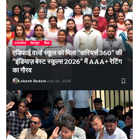
उत्तराखंड
देहरादून
शिक्षा
एडिफाई वर्ल्ड स्कूल को मिला “करियर्स 360” की
“इंडियाज़ बेस्ट स्कूल्स 2026” में AAA+ रेटिंग
का गौरव
Lokesh Badoni
July 24, 2026