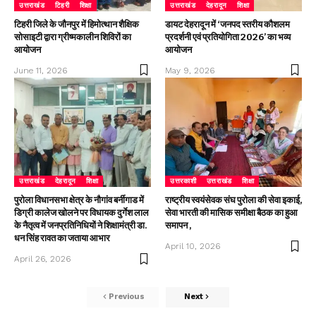
उत्तराखंड
टिहरी
शिक्षा
उत्तराखंड
देहरादून
शिक्षा
टिहरी जिले के जौनपुर में हिमोत्थान शैक्षिक
डायट देहरादून में ‘जनपद स्तरीय कौशलम
सोसाइटी द्वारा ग्रीष्मकालीन शिविरों का
प्रदर्शनी एवं प्रतियोगिता 2026’ का भव्य
आयोजन
आयोजन
June 11, 2026
May 9, 2026
उत्तराखंड
देहरादून
शिक्षा
उत्तरकाशी
उत्तराखंड
शिक्षा
पुरोला विधानसभा क्षेत्र के नौगांव बर्नीगाड में
राष्ट्रीय स्वयंसेवक संघ पुरोला की सेवा इकाई,
डिग्री कालेज खोलने पर विधायक दुर्गेश लाल
सेवा भारती की मासिक समीक्षा बैठक का हुआ
के नैतृत्व में जनप्रतिनिधियों ने शिक्षामंत्री डा.
समापन ,
धन सिंह रावत का जताया आभार
April 10, 2026
April 26, 2026
Previous
Next