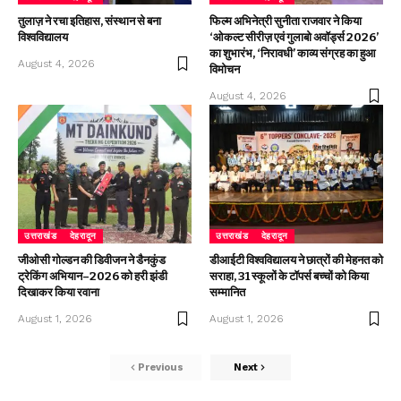
तुलाज़ ने रचा इतिहास, संस्थान से बना
फिल्म अभिनेत्री सुनीता राजवार ने किया
विश्वविद्यालय
‘ओकल्ट सीरीज़ एवं गुलाबो अवॉर्ड्स 2026’
का शुभारंभ, ‘निरावधी’ काव्य संग्रह का हुआ
August 4, 2026
विमोचन
August 4, 2026
उत्तराखंड
देहरादून
उत्तराखंड
देहरादून
जीओसी गोल्डन की डिवीजन ने डैनकुंड
डीआईटी विश्वविद्यालय ने छात्रों की मेहनत को
ट्रेकिंग अभियान–2026 को हरी झंडी
सराहा, 31 स्कूलों के टॉपर्स बच्चों को किया
दिखाकर किया रवाना
सम्मानित
August 1, 2026
August 1, 2026
Previous
Next