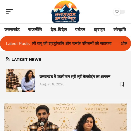
उत्तराखंड
राजनीति
देश-विदेश
पर्यटन
क्राइम
संस्कृति
ंजलि और उनके परिजनों को सहायता
Latest Posts
ओलंपस हाई के इंटर-हाउस फुटबॉल टूर्नामेंट में रि
LATEST NEWS
का
उत्तराखंड में पहली बार श्री श्री वेलबीइंग का आगमन
August 6, 2026