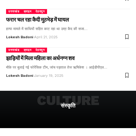
उत्तराखंड
क्राइम
देहरादून
फरार चल रहा कैदी मुठभेड़ में घायल
हत्या मामले में साथियों सहित काट रहा था उम्र कैद की सजा…
Lokesh Badoni
April 21, 2025
उत्तराखंड
क्राइम
देहरादून
झाड़ियों में मिला महिला का अर्धनग्न शव
मौके पर बुलाई गई फोरेंसिक टीम, जांच पड़ताल तेज ऋषिकेश । आईडीपीएल…
Lokesh Badoni
January 19, 2025
CULTURE
संस्कृति