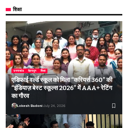
शिक्षा
उत्तराखंड
देहरादून
शिक्षा
एडिफाई वर्ल्ड स्कूल को मिला “करियर्स 360” की
“इंडियाज़ बेस्ट स्कूल्स 2026” में AAA+ रेटिंग
का गौरव
Lokesh Badoni
July 24, 2026