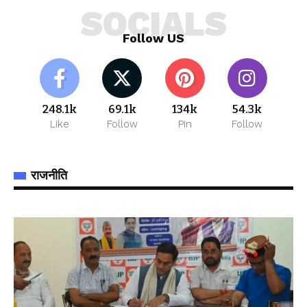
SOCIALS
Follow US
248.1k
69.1k
134k
54.3k
Like
Follow
Pin
Follow
राजनीति