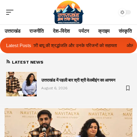
उत्तराखंड
राजनीति
देश-विदेश
पर्यटन
क्राइम
संस्कृति
ंजलि और उनके परिजनों को सहायता
Latest Posts
ओलंपस हाई के इंटर-हाउस फुटबॉल टूर्नामेंट में र
LATEST NEWS
का
उत्तराखंड में पहली बार श्री श्री वेलबीइंग का आगमन
August 6, 2026