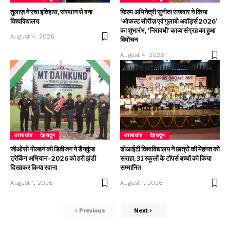
तुलाज़ ने रचा इतिहास, संस्थान से बना
फिल्म अभिनेत्री सुनीता राजवार ने किया
विश्वविद्यालय
‘ओकल्ट सीरीज़ एवं गुलाबो अवॉर्ड्स 2026’
का शुभारंभ, ‘निरावधी’ काव्य संग्रह का हुआ
August 4, 2026
विमोचन
August 4, 2026
उत्तराखंड
देहरादून
उत्तराखंड
देहरादून
जीओसी गोल्डन की डिवीजन ने डैनकुंड
डीआईटी विश्वविद्यालय ने छात्रों की मेहनत को
ट्रेकिंग अभियान–2026 को हरी झंडी
सराहा, 31 स्कूलों के टॉपर्स बच्चों को किया
दिखाकर किया रवाना
सम्मानित
August 1, 2026
August 1, 2026
Previous
Next