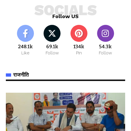
SOCIALS
Follow US
248.1k
69.1k
134k
54.3k
Like
Follow
Pin
Follow
राजनीति