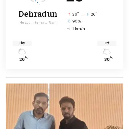
Dehradun
°
°
26
_
26
90%
Heavy Intensity Rain
1 km/h
Thu
Fri
°C
°C
26
30