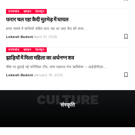
उत्तराखंड
क्राइम
देहरादून
फरार चल रहा कैदी मुठभेड़ में घायल
हत्या मामले में साथियों सहित काट रहा था उम्र कैद की सजा…
Lokesh Badoni
April 21, 2025
उत्तराखंड
क्राइम
देहरादून
झाड़ियों में मिला महिला का अर्धनग्न शव
मौके पर बुलाई गई फोरेंसिक टीम, जांच पड़ताल तेज ऋषिकेश । आईडीपीएल…
Lokesh Badoni
January 19, 2025
CULTURE
संस्कृति