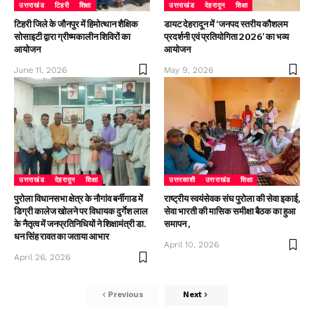
उत्तराखंड
टिहरी
शिक्षा
उत्तराखंड
देहरादून
शिक्षा
टिहरी जिले के जौनपुर में हिमोत्थान शैक्षिक
डायट देहरादून में ‘जनपद स्तरीय कौशलम
सोसाइटी द्वारा ग्रीष्मकालीन शिविरों का
प्रदर्शनी एवं प्रतियोगिता 2026’ का भव्य
आयोजन
आयोजन
June 11, 2026
May 9, 2026
उत्तराखंड
देहरादून
शिक्षा
उत्तरकाशी
उत्तराखंड
शिक्षा
पुरोला विधानसभा क्षेत्र के नौगांव बर्नीगाड में
राष्ट्रीय स्वयंसेवक संघ पुरोला की सेवा इकाई,
डिग्री कालेज खोलने पर विधायक दुर्गेश लाल
सेवा भारती की मासिक समीक्षा बैठक का हुआ
के नैतृत्व में जनप्रतिनिधियों ने शिक्षामंत्री डा.
समापन ,
धन सिंह रावत का जताया आभार
April 10, 2026
April 26, 2026
Previous
Next