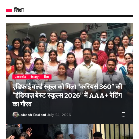
शिक्षा
उत्तराखंड
देहरादून
शिक्षा
एडिफाई वर्ल्ड स्कूल को मिला “करियर्स 360” की
“इंडियाज़ बेस्ट स्कूल्स 2026” में AAA+ रेटिंग
का गौरव
Lokesh Badoni
July 24, 2026