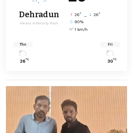
Dehradun
°
°
26
_
26
90%
Heavy Intensity Rain
1 km/h
Thu
Fri
°C
°C
26
30