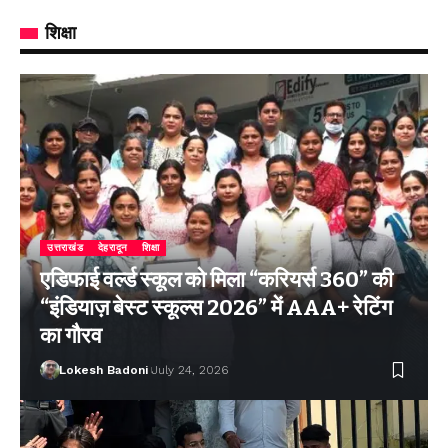
शिक्षा
उत्तराखंड
देहरादून
शिक्षा
एडिफाई वर्ल्ड स्कूल को मिला “करियर्स 360” की
“इंडियाज़ बेस्ट स्कूल्स 2026” में AAA+ रेटिंग
का गौरव
Lokesh Badoni
July 24, 2026