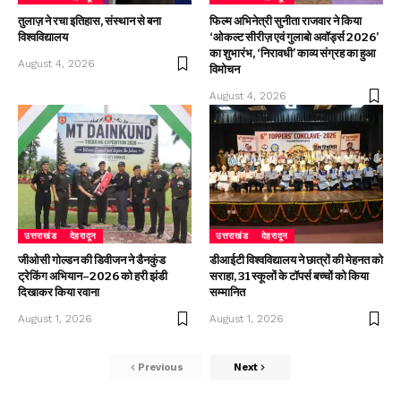
तुलाज़ ने रचा इतिहास, संस्थान से बना
फिल्म अभिनेत्री सुनीता राजवार ने किया
विश्वविद्यालय
‘ओकल्ट सीरीज़ एवं गुलाबो अवॉर्ड्स 2026’
का शुभारंभ, ‘निरावधी’ काव्य संग्रह का हुआ
August 4, 2026
विमोचन
August 4, 2026
उत्तराखंड
देहरादून
उत्तराखंड
देहरादून
जीओसी गोल्डन की डिवीजन ने डैनकुंड
डीआईटी विश्वविद्यालय ने छात्रों की मेहनत को
ट्रेकिंग अभियान–2026 को हरी झंडी
सराहा, 31 स्कूलों के टॉपर्स बच्चों को किया
दिखाकर किया रवाना
सम्मानित
August 1, 2026
August 1, 2026
Previous
Next