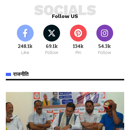
SOCIALS
Follow US
248.1k
69.1k
134k
54.3k
Like
Follow
Pin
Follow
राजनीति