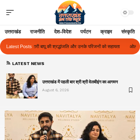
उत्तराखंड
राजनीति
देश-विदेश
पर्यटन
क्राइम
संस्कृति
लि और उनके परिजनों को सहायता
Latest Posts
ओलंपस हाई के इंटर-हाउस फुटबॉल टूर्नामेंट में रिग
LATEST NEWS
का
उत्तराखंड में पहली बार श्री श्री वेलबीइंग का आगमन
August 6, 2026