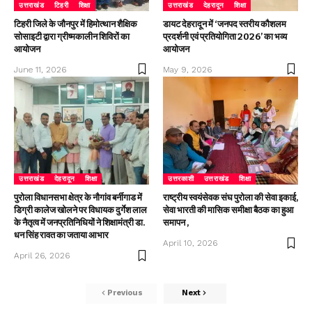
उत्तराखंड
टिहरी
शिक्षा
उत्तराखंड
देहरादून
शिक्षा
टिहरी जिले के जौनपुर में हिमोत्थान शैक्षिक
डायट देहरादून में ‘जनपद स्तरीय कौशलम
सोसाइटी द्वारा ग्रीष्मकालीन शिविरों का
प्रदर्शनी एवं प्रतियोगिता 2026’ का भव्य
आयोजन
आयोजन
June 11, 2026
May 9, 2026
उत्तराखंड
देहरादून
शिक्षा
उत्तरकाशी
उत्तराखंड
शिक्षा
पुरोला विधानसभा क्षेत्र के नौगांव बर्नीगाड में
राष्ट्रीय स्वयंसेवक संघ पुरोला की सेवा इकाई,
डिग्री कालेज खोलने पर विधायक दुर्गेश लाल
सेवा भारती की मासिक समीक्षा बैठक का हुआ
के नैतृत्व में जनप्रतिनिधियों ने शिक्षामंत्री डा.
समापन ,
धन सिंह रावत का जताया आभार
April 10, 2026
April 26, 2026
Previous
Next