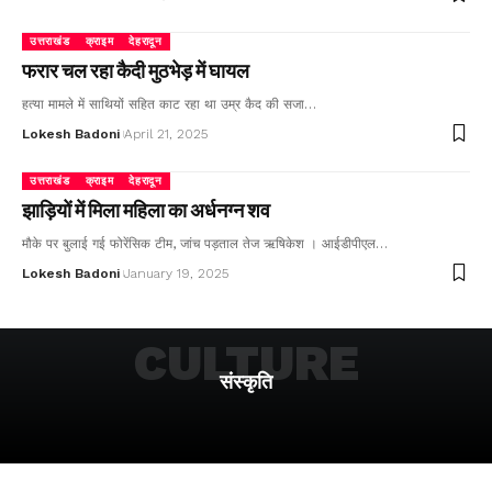
उत्तराखंड
क्राइम
देहरादून
फरार चल रहा कैदी मुठभेड़ में घायल
हत्या मामले में साथियों सहित काट रहा था उम्र कैद की सजा…
Lokesh Badoni
April 21, 2025
उत्तराखंड
क्राइम
देहरादून
झाड़ियों में मिला महिला का अर्धनग्न शव
मौके पर बुलाई गई फोरेंसिक टीम, जांच पड़ताल तेज ऋषिकेश । आईडीपीएल…
Lokesh Badoni
January 19, 2025
CULTURE
संस्कृति