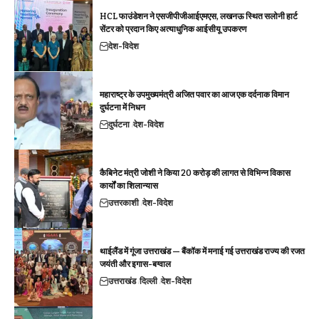
HCL फाउंडेशन ने एसजीपीजीआईएमएस, लखनऊ स्थित सलोनी हार्ट
सेंटर को प्रदान किए अत्याधुनिक आईसीयू उपकरण
देश-विदेश
महाराष्ट्र के उपमुख्यमंत्री अजित पवार का आज एक दर्दनाक विमान
दुर्घटना में निधन
दुर्घटना
देश-विदेश
कैबिनेट मंत्री जोशी ने किया 20 करोड़ की लागत से विभिन्न विकास
कार्यों का शिलान्यास
उत्तरकाशी
देश-विदेश
थाईलैंड में गूंजा उत्तराखंड — बैंकॉक में मनाई गई उत्तराखंड राज्य की रजत
जयंती और इगास-बग्वाल
उत्तराखंड
दिल्ली
देश-विदेश