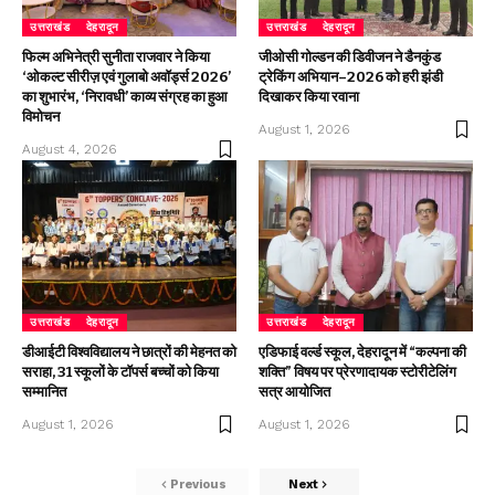
उत्तराखंड
देहरादून
उत्तराखंड
देहरादून
फिल्म अभिनेत्री सुनीता राजवार ने किया
जीओसी गोल्डन की डिवीजन ने डैनकुंड
‘ओकल्ट सीरीज़ एवं गुलाबो अवॉर्ड्स 2026’
ट्रेकिंग अभियान–2026 को हरी झंडी
का शुभारंभ, ‘निरावधी’ काव्य संग्रह का हुआ
दिखाकर किया रवाना
विमोचन
August 1, 2026
August 4, 2026
उत्तराखंड
देहरादून
उत्तराखंड
देहरादून
डीआईटी विश्वविद्यालय ने छात्रों की मेहनत को
एडिफाई वर्ल्ड स्कूल, देहरादून में “कल्पना की
सराहा, 31 स्कूलों के टॉपर्स बच्चों को किया
शक्ति” विषय पर प्रेरणादायक स्टोरीटेलिंग
सम्मानित
सत्र आयोजित
August 1, 2026
August 1, 2026
Previous
Next