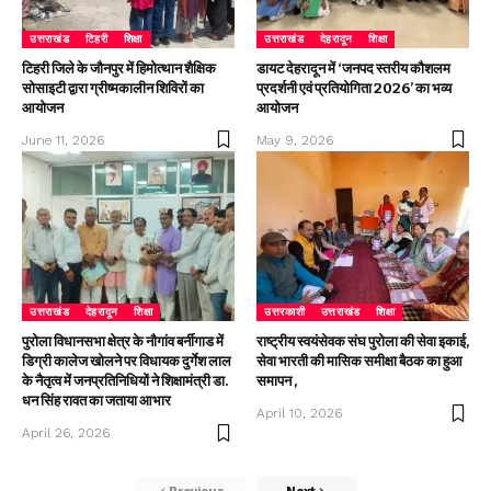
उत्तराखंड
टिहरी
शिक्षा
उत्तराखंड
देहरादून
शिक्षा
टिहरी जिले के जौनपुर में हिमोत्थान शैक्षिक
डायट देहरादून में ‘जनपद स्तरीय कौशलम
सोसाइटी द्वारा ग्रीष्मकालीन शिविरों का
प्रदर्शनी एवं प्रतियोगिता 2026’ का भव्य
आयोजन
आयोजन
June 11, 2026
May 9, 2026
उत्तराखंड
देहरादून
शिक्षा
उत्तरकाशी
उत्तराखंड
शिक्षा
पुरोला विधानसभा क्षेत्र के नौगांव बर्नीगाड में
राष्ट्रीय स्वयंसेवक संघ पुरोला की सेवा इकाई,
डिग्री कालेज खोलने पर विधायक दुर्गेश लाल
सेवा भारती की मासिक समीक्षा बैठक का हुआ
के नैतृत्व में जनप्रतिनिधियों ने शिक्षामंत्री डा.
समापन ,
धन सिंह रावत का जताया आभार
April 10, 2026
April 26, 2026