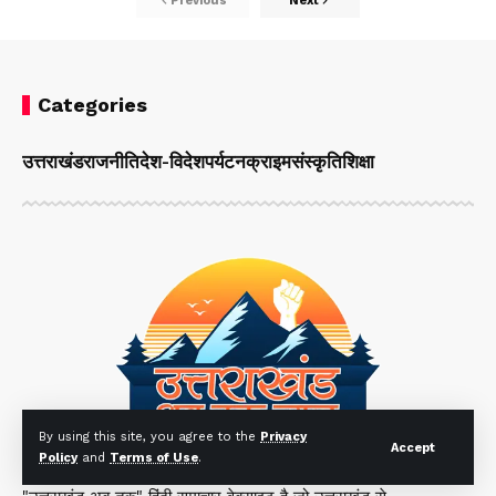
Previous
Next
Categories
उत्तराखंड
राजनीति
देश-विदेश
पर्यटन
क्राइम
संस्कृति
शिक्षा
By using this site, you agree to the
Privacy
Accept
Policy
and
Terms of Use
.