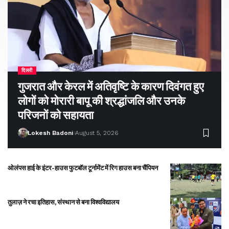
दिल्ली
गुजरात और केरल में अतिवृष्टि के कारण दिवंगत हुए
लोगों को मोरारी बापू की श्रद्धांजलि और उनके
परिजनों को सहायता
Lokesh Badoni
August 5, 2026
ओलंपस हाई के इंटर-हाउस फुटबॉल टूर्नामेंट में रिग हाउस बना चैंपियन
तुलाज़ ने रचा इतिहास, संस्थान से बना विश्वविद्यालय