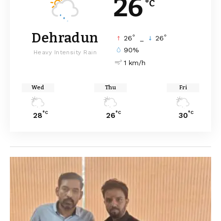
26
°C
Dehradun
°
°
26
_
26
90%
Heavy Intensity Rain
1 km/h
Wed
Thu
Fri
°C
°C
°C
28
26
30