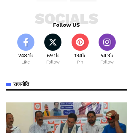
SOCIALS
Follow US
248.1k
69.1k
134k
54.3k
Like
Follow
Pin
Follow
राजनीति