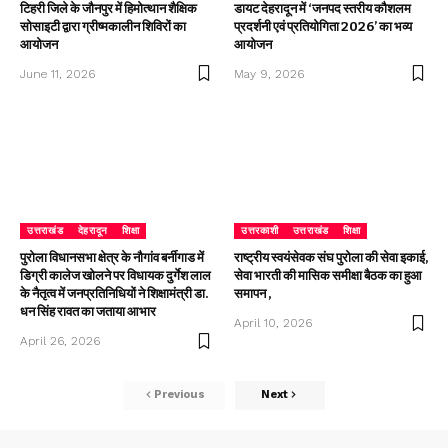
टिहरी जिले के जौनपुर में हिमोत्थान शैक्षिक
डायट देहरादून में ‘जनपद स्तरीय कौशलम
सोसाइटी द्वारा ग्रीष्मकालीन शिविरों का
प्रदर्शनी एवं प्रतियोगिता 2026’ का भव्य
आयोजन
आयोजन
June 11, 2026
May 9, 2026
उत्तराखंड
देहरादून
शिक्षा
उत्तरकाशी
उत्तराखंड
शिक्षा
पुरोला विधानसभा क्षेत्र के नौगांव बर्नीगाड में
राष्ट्रीय स्वयंसेवक संघ पुरोला की सेवा इकाई,
डिग्री कालेज खोलने पर विधायक दुर्गेश लाल
सेवा भारती की मासिक समीक्षा बैठक का हुआ
के नैतृत्व में जनप्रतिनिधियों ने शिक्षामंत्री डा.
समापन ,
धन सिंह रावत का जताया आभार
April 10, 2026
April 26, 2026
Previous
Next