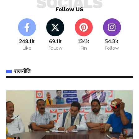
SOCIALS
Follow US
248.1k
69.1k
134k
54.3k
Like
Follow
Pin
Follow
राजनीति