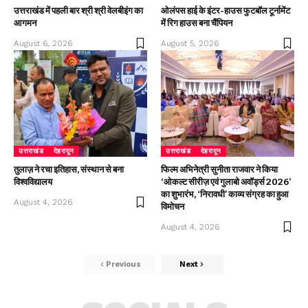
उत्तराखंड में पहली बार श्री श्री वेलबीइंग का
ओलंपस हाई के इंटर-हाउस फुटबॉल टूर्नामेंट
आगमन
में रिग हाउस बना चैंपियन
August 6, 2026
August 5, 2026
उत्तराखंड
देहरादून
उत्तराखंड
देहरादून
तुलाज़ ने रचा इतिहास, संस्थान से बना
फिल्म अभिनेत्री सुनीता राजवार ने किया
विश्वविद्यालय
‘ओकल्ट सीरीज़ एवं गुलाबो अवॉर्ड्स 2026’
का शुभारंभ, ‘निरावधी’ काव्य संग्रह का हुआ
August 4, 2026
विमोचन
August 4, 2026
Previous
Next