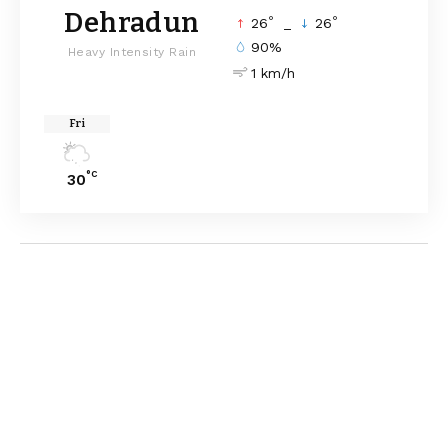
Dehradun
°
°
26
_
26
90%
Heavy Intensity Rain
1 km/h
Fri
°C
30