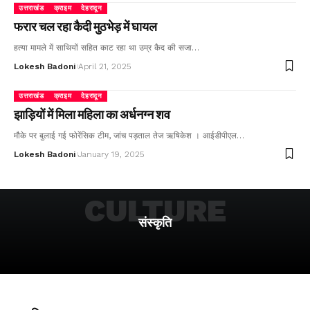
उत्तराखंड
क्राइम
देहरादून
फरार चल रहा कैदी मुठभेड़ में घायल
हत्या मामले में साथियों सहित काट रहा था उम्र कैद की सजा…
Lokesh Badoni
April 21, 2025
उत्तराखंड
क्राइम
देहरादून
झाड़ियों में मिला महिला का अर्धनग्न शव
मौके पर बुलाई गई फोरेंसिक टीम, जांच पड़ताल तेज ऋषिकेश । आईडीपीएल…
Lokesh Badoni
January 19, 2025
CULTURE
संस्कृति