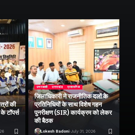
उत्तरकाशी
उत्तराखंड
प्रशासनिक
जिलाधिकारी ने राजनीतिक दलों के
उत्
त्रों की
प्रतिनिधियों के साथ विशेष गहन
जी
के टॉपर्स
पुनरीक्षण (SIR) कार्यक्रम को लेकर
डै
की बैठक
को
026
Lokesh Badoni
July 31, 2026