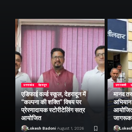
उत्तराखंड
देहरादून
उत्तरकाशी
उ
एडिफाई वर्ल्ड स्कूल, देहरादून में
मानव तस
ोथ
“कल्पना की शक्ति” विषय पर
अभियान 
िक
प्रेरणादायक स्टोरीटेलिंग सत्र
आयोजित क
आयोजित
जागरूक
Lokesh Badoni
August 1, 2026
Lokes