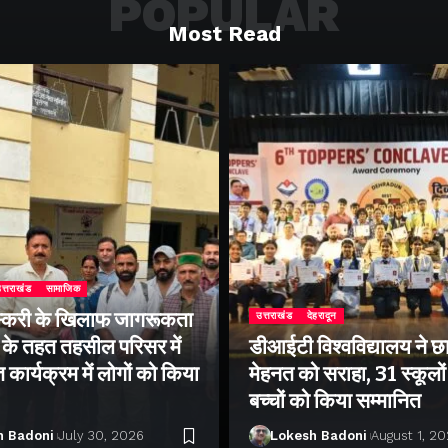
POPULAR
Most Read
त्तराखंड
सामाजिक
्करी के खिलाफ जागरूकता
उत्तराखंड
देहरादून
के तहत तहसील परिसर में
डीआईटी विश्वविद्यालय ने छा
ार्यक्रम में लोगों को किया
मेहनत को सराहा, 31 स्कूलों 
बच्चों को किया सम्मानित
h Badoni
July 30, 2026
Lokesh Badoni
August 1, 2