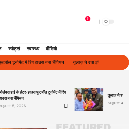
6
न
स्पोर्ट्स
स्वास्थ्य
वीडियो
तुलाज़ ने रचा इतिहास, संस्थान से बना विश्वविद्यालय
फिल्म अभिनेत्री सु
ओलंपस हाई के इंटर-हाउस फुटबॉल टूर्नामेंट में रिग
तुलाज़ ने रचा इ
हाउस बना चैंपियन
August 4, 2
August 5, 2026
FEATURED