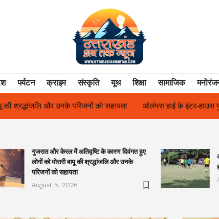
ेश
पर्यटन
क्राइम
संस्कृति
यूथ
शिक्षा
सामाजिक
मनोरंज
ायता
ओलंपस हाई के इंटर-हाउस फुटबॉल टूर्नामेंट में रिग हाउस बना चैंपियन
गुजरात और केरल में अतिवृष्टि के कारण दिवंगत हुए
लोगों को मोरारी बापू की श्रद्धांजलि और उनके
परिजनों को सहायता
August 5, 2026