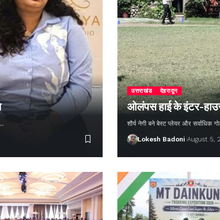
उत्तराखंड
देहरादून
न
ओलंपस हाई के इंटर-हाउस फ
ण…
शौर्य नेगी बने बेस्ट प्लेयर और सर्वाधिक
Lokesh Badoni
August 5,