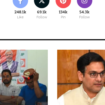
248.1k
69.1k
134k
54.3k
Like
Follow
Pin
Follow