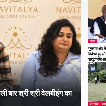
दिल्ली
गुजरात और के
दिवंगत हुए लो
श्रद्धांजलि 
हली बार श्री श्री वेलबीइंग का
उत्तराखंड
देहर