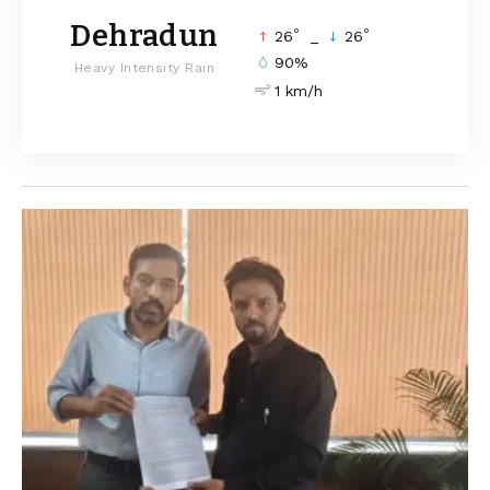
Dehradun
°
°
26
_
26
90%
Heavy Intensity Rain
1 km/h