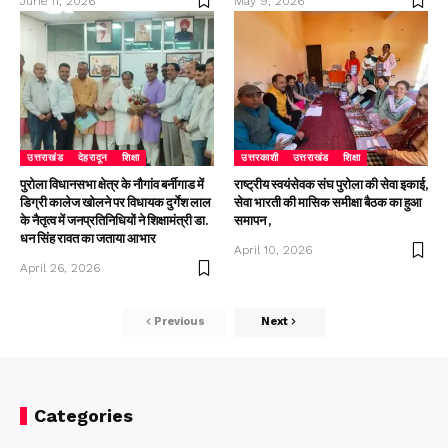
June 11, 2026
May 9, 2026
उत्तराखंड
देहरादून
शिक्षा
उत्तरकाशी
उत्तराखंड
शिक्षा
पुरोला विधानसभा क्षेत्र के नौगांव बर्नीगाड में
राष्ट्रीय स्वयंसेवक संघ पुरोला की सेवा इकाई,
डिग्री कालेज खोलने पर विधायक दुर्गेश लाल
सेवा भारती की मासिक समीक्षा बैठक का हुआ
के नैतृत्व में जनप्रतिनिधियों ने शिक्षामंत्री डा.
समापन ,
धन सिंह रावत का जताया आभार
April 10, 2026
April 26, 2026
Previous
Next
Categories