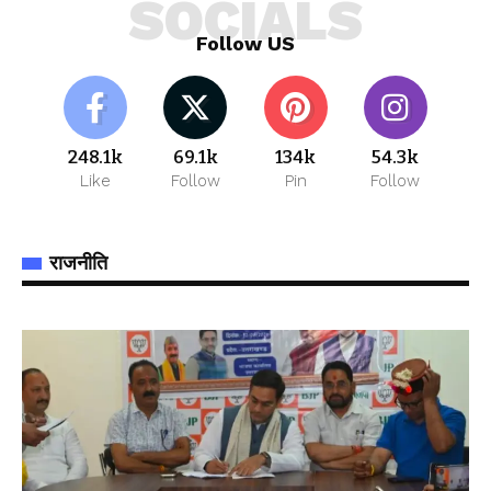
SOCIALS
Follow US
248.1k
69.1k
134k
54.3k
Like
Follow
Pin
Follow
राजनीति