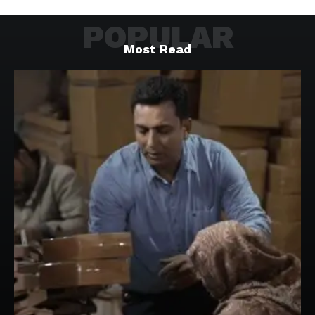
POPULAR
Most Read