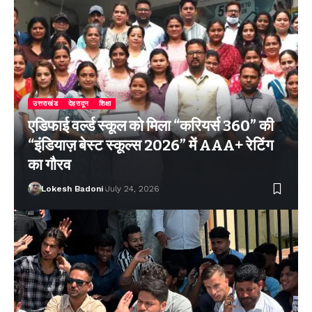
उत्तराखंड
देहरादून
शिक्षा
एडिफाई वर्ल्ड स्कूल को मिला “करियर्स 360” की
“इंडियाज़ बेस्ट स्कूल्स 2026” में AAA+ रेटिंग
का गौरव
Lokesh Badoni
July 24, 2026