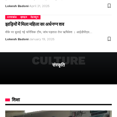
Lokesh Badoni
April 21, 2025
उत्तराखंड
क्राइम
देहरादून
झाड़ियों में मिला महिला का अर्धनग्न शव
मौके पर बुलाई गई फोरेंसिक टीम, जांच पड़ताल तेज ऋषिकेश । आईडीपीएल…
Lokesh Badoni
January 19, 2025
CULTURE
संस्कृति
शिक्षा