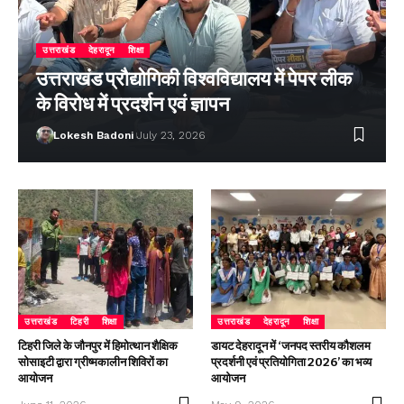
उत्तराखंड
देहरादून
शिक्षा
उत्तराखंड प्रौद्योगिकी विश्वविद्यालय में पेपर लीक
के विरोध में प्रदर्शन एवं ज्ञापन
Lokesh Badoni
July 23, 2026
उत्तराखंड
टिहरी
शिक्षा
उत्तराखंड
देहरादून
शिक्षा
टिहरी जिले के जौनपुर में हिमोत्थान शैक्षिक
डायट देहरादून में ‘जनपद स्तरीय कौशलम
सोसाइटी द्वारा ग्रीष्मकालीन शिविरों का
प्रदर्शनी एवं प्रतियोगिता 2026’ का भव्य
आयोजन
आयोजन