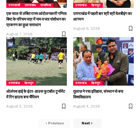
उत्तरकाशी
उत्तराखंड
सामाजिक
उत्तराखंड
देहरादून
एक साल से लंबित राज्य आंदोलनकारी गणिता
उत्तराखंड में पहली बार श्री श्री वेलबीइंग का
बिष्ट के परिचय पत्र में नाम व पता संशोधन का
आगमन
प्रकरण का हुआ समाधान
August 6, 2026
August 7, 2026
उत्तराखंड
देहरादून
उत्तराखंड
देहरादून
ओलंपस हाई के इंटर-हाउस फुटबॉल टूर्नामेंट
तुलाज़ ने रचा इतिहास, संस्थान से बना
में रिग हाउस बना चैंपियन
विश्वविद्यालय
August 5, 2026
August 4, 2026
Previous
Next