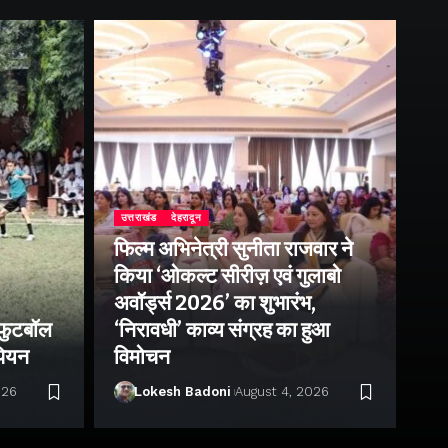
उत्तराखंड
देहरादून
फिल्म अभिनेत्री सुनीता राजवार ने
उत्
किया ‘ओकल्ट सीरीज़ एवं गुलाबो
एक
अवॉर्ड्स 2026’ का शुभारंभ,
आं
 फुटबॉल
‘निरावधी’ काव्य संग्रह का हुआ
पत
ंपियन
विमोचन
प्
026
Lokesh Badoni
August 4, 2026