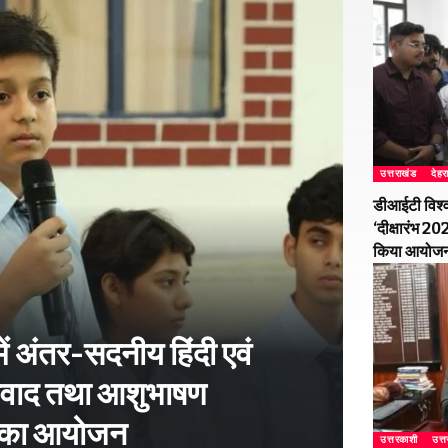
उत्तराखंड
देहर
डीआईटी विश्व
‘दीक्षारंभ 2
किया आयोज
ें अंतर-सदनीय हिंदी एवं
-विवाद तथा आशुभाषण
ं का आयोजन
उत्तरकाशी
उत्