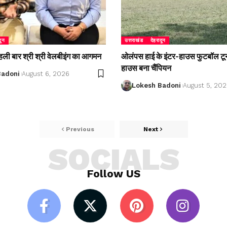
दून
उत्तराखंड
देहरादून
 पहली बार श्री श्री वेलबीइंग का आगमन
ओलंपस हाई के इंटर-हाउस फुटबॉल टूर्नाम
हाउस बना चैंपियन
Badoni
August 6, 2026
Lokesh Badoni
August 5, 20
Previous
Next
SOCIALS
Follow US