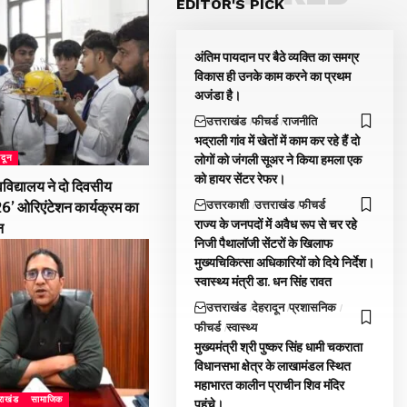
EDITOR'S PICK
अंतिम पायदान पर बैठे व्यक्ति का समग्र
विकास ही उनके काम करने का प्रथम
अजंडा है।
उत्तराखंड
फीचर्ड
राजनीति
भद्राली गांव में खेतों में काम कर रहे हैं दो
लोगों को जंगली सूअर ने किया हमला एक
ादून
को हायर सेंटर रेफर।
विद्यालय ने दो दिवसीय
उत्तरकाशी
उत्तराखंड
फीचर्ड
026’ ओरिएंटेशन कार्यक्रम का
राज्य के जनपदों में अवैध रूप से चर रहे
न
निजी पैथालॉजी सेंटरों के खिलाफ
मुख्यचिकित्सा अधिकारियों को दिये निर्देश।
स्वास्थ्य मंत्री डा. धन सिंह रावत
उत्तराखंड
देहरादून
प्रशासनिक
फीचर्ड
स्वास्थ्य
मुख्यमंत्री श्री पुष्कर सिंह धामी चकराता
विधानसभा क्षेत्र के लाखामंडल स्थित
महाभारत कालीन प्राचीन शिव मंदिर
तराखंड
सामाजिक
पहुंचे।