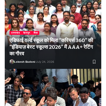
उत्तराखंड
देहरादून
शिक्षा
एडिफाई वर्ल्ड स्कूल को मिला “करियर्स 360” की
“इंडियाज़ बेस्ट स्कूल्स 2026” में AAA+ रेटिंग
का गौरव
Lokesh Badoni
July 24, 2026