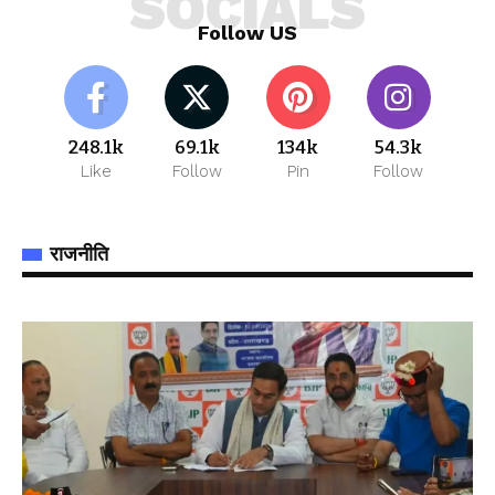
SOCIALS
Follow US
248.1k
69.1k
134k
54.3k
Like
Follow
Pin
Follow
राजनीति