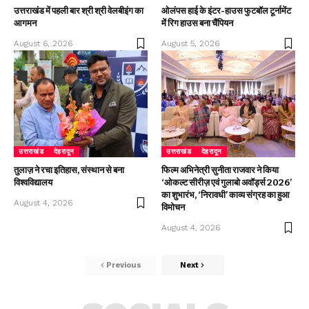
उत्तराखंड में पहली बार श्री श्री वेलबीइंग का
ओलंपस हाई के इंटर-हाउस फुटबॉल टूर्नामेंट
आगमन
में रिग हाउस बना चैंपियन
August 6, 2026
August 5, 2026
उत्तराखंड
देहरादून
उत्तराखंड
देहरादून
तुलाज़ ने रचा इतिहास, संस्थान से बना
फिल्म अभिनेत्री सुनीता राजवार ने किया
विश्वविद्यालय
‘ओकल्ट सीरीज़ एवं गुलाबो अवॉर्ड्स 2026’
का शुभारंभ, ‘निरावधी’ काव्य संग्रह का हुआ
August 4, 2026
विमोचन
August 4, 2026
Previous
Next