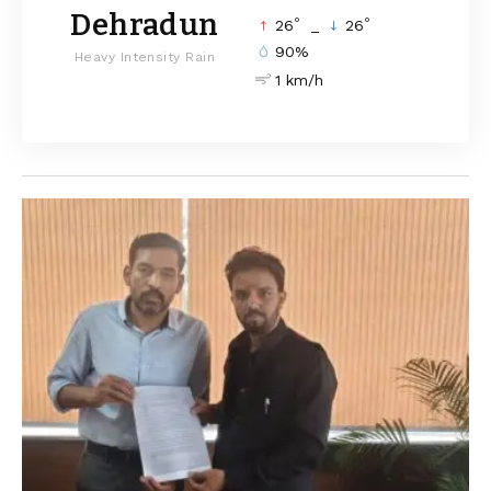
Dehradun
°
°
26
_
26
90%
Heavy Intensity Rain
1 km/h