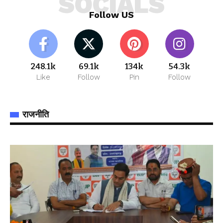
SOCIALS
Follow US
248.1k
69.1k
134k
54.3k
Like
Follow
Pin
Follow
राजनीति