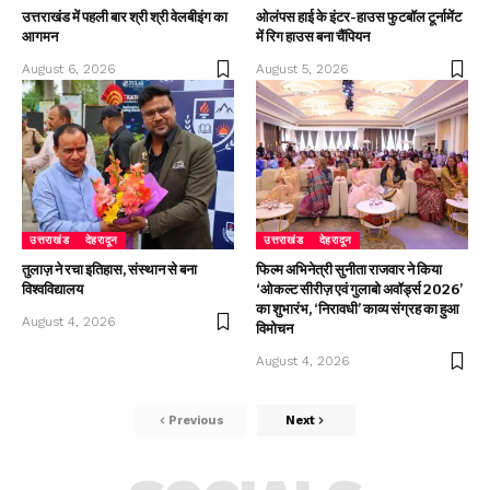
उत्तराखंड में पहली बार श्री श्री वेलबीइंग का
ओलंपस हाई के इंटर-हाउस फुटबॉल टूर्नामेंट
आगमन
में रिग हाउस बना चैंपियन
August 6, 2026
August 5, 2026
उत्तराखंड
देहरादून
उत्तराखंड
देहरादून
तुलाज़ ने रचा इतिहास, संस्थान से बना
फिल्म अभिनेत्री सुनीता राजवार ने किया
विश्वविद्यालय
‘ओकल्ट सीरीज़ एवं गुलाबो अवॉर्ड्स 2026’
का शुभारंभ, ‘निरावधी’ काव्य संग्रह का हुआ
August 4, 2026
विमोचन
August 4, 2026
Previous
Next