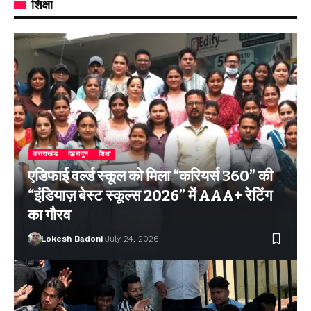
शिक्षा
उत्तराखंड
देहरादून
शिक्षा
एडिफाई वर्ल्ड स्कूल को मिला “करियर्स 360” की
“इंडियाज़ बेस्ट स्कूल्स 2026” में AAA+ रेटिंग
का गौरव
Lokesh Badoni
July 24, 2026