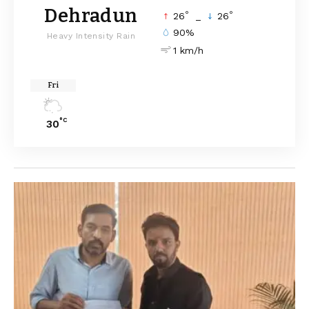
Dehradun
°
°
26
_
26
90%
Heavy Intensity Rain
1 km/h
Fri
°C
30