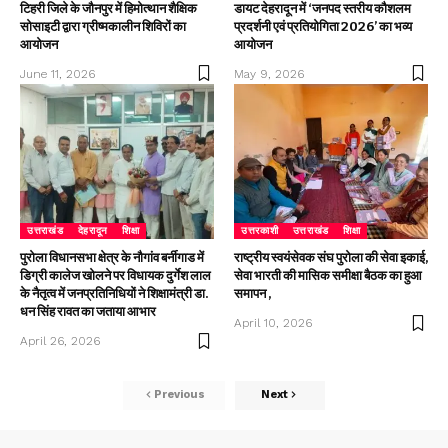
टिहरी जिले के जौनपुर में हिमोत्थान शैक्षिक
डायट देहरादून में ‘जनपद स्तरीय कौशलम
सोसाइटी द्वारा ग्रीष्मकालीन शिविरों का
प्रदर्शनी एवं प्रतियोगिता 2026’ का भव्य
आयोजन
आयोजन
June 11, 2026
May 9, 2026
उत्तराखंड
देहरादून
शिक्षा
उत्तरकाशी
उत्तराखंड
शिक्षा
पुरोला विधानसभा क्षेत्र के नौगांव बर्नीगाड में
राष्ट्रीय स्वयंसेवक संघ पुरोला की सेवा इकाई,
डिग्री कालेज खोलने पर विधायक दुर्गेश लाल
सेवा भारती की मासिक समीक्षा बैठक का हुआ
के नैतृत्व में जनप्रतिनिधियों ने शिक्षामंत्री डा.
समापन ,
धन सिंह रावत का जताया आभार
April 10, 2026
April 26, 2026
Previous
Next