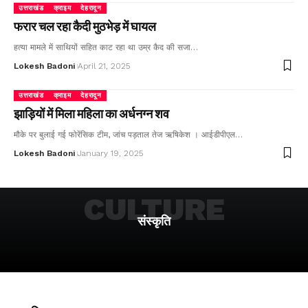
उत्तराखंड
क्राइम
देहरादून
फरार चल रहा कैदी मुठभेड़ में घायल
हत्या मामले में साथियों सहित काट रहा था उम्र कैद की सजा…
Lokesh Badoni
April 21, 2025
उत्तराखंड
क्राइम
देहरादून
झाड़ियों में मिला महिला का अर्धनग्न शव
मौके पर बुलाई गई फोरेंसिक टीम, जांच पड़ताल तेज ऋषिकेश । आईडीपीएल…
Lokesh Badoni
January 19, 2025
CULTURE
संस्कृति