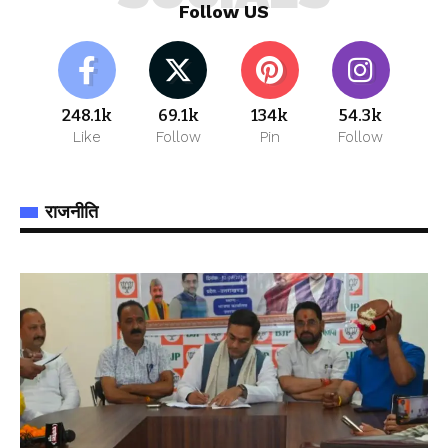
Follow US
248.1k
69.1k
134k
54.3k
Like
Follow
Pin
Follow
राजनीति