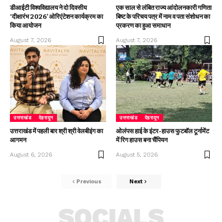
डीआईटी विश्वविद्यालय ने दो दिवसीय
एक साल से लंबित राज्य आंदोलनकारी गणिता
‘दीक्षारंभ 2026’ ओरिएंटेशन कार्यक्रम का
बिष्ट के परिचय पत्र में नाम व पता संशोधन का
किया आयोजन
प्रकरण का हुआ समाधान
August 7, 2026
August 7, 2026
उत्तराखंड
देहरादून
उत्तराखंड
देहरादून
उत्तराखंड में पहली बार श्री श्री वेलबीइंग का
ओलंपस हाई के इंटर-हाउस फुटबॉल टूर्नामेंट
आगमन
में रिग हाउस बना चैंपियन
August 6, 2026
August 5, 2026
Previous
Next
SOCIALS