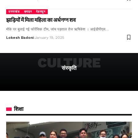
उत्तराखंड
क्राइम
देहरादून
झाड़ियों में मिला महिला का अर्धनग्न शव
मौके पर बुलाई गई फोरेंसिक टीम, जांच पड़ताल तेज ऋषिकेश । आईडीपीएल…
Lokesh Badoni
January 19, 2025
CULTURE
संस्कृति
शिक्षा