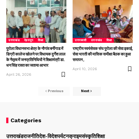
उत्तराखंड
देहरादून
शिक्षा
उत्तरकाशी
उत्तराखंड
शिक्षा
पुरोला विधानसभा क्षेत्र के नौगांव बर्नीगाड में
राष्ट्रीय स्वयंसेवक संघ पुरोला की सेवा इकाई,
डिग्री कालेज खोलने पर विधायक दुर्गेश लाल
सेवा भारती की मासिक समीक्षा बैठक का हुआ
के नैतृत्व में जनप्रतिनिधियों ने शिक्षामंत्री डा.
समापन ,
धन सिंह रावत का जताया आभार
April 10, 2026
April 26, 2026
Previous
Next
Categories
उत्तराखंड
राजनीति
देश-विदेश
पर्यटन
क्राइम
संस्कृति
शिक्षा