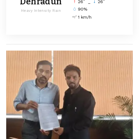
Dehradun
°
°
26
_
26
90%
Heavy Intensity Rain
1 km/h