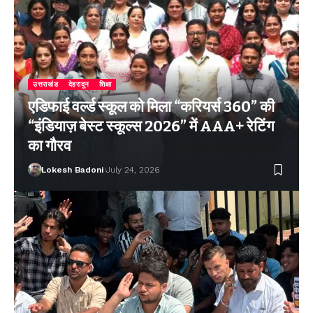
उत्तराखंड
देहरादून
शिक्षा
एडिफाई वर्ल्ड स्कूल को मिला “करियर्स 360” की
“इंडियाज़ बेस्ट स्कूल्स 2026” में AAA+ रेटिंग
का गौरव
Lokesh Badoni
July 24, 2026