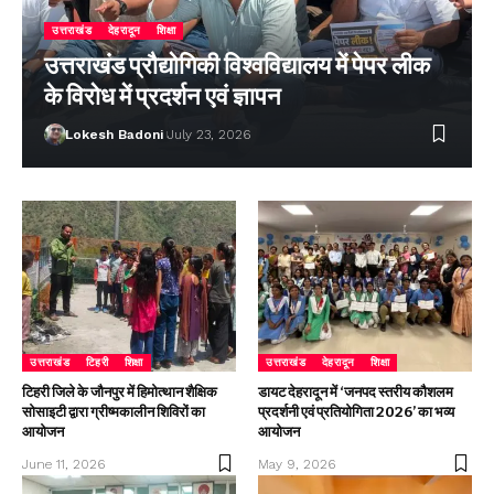
उत्तराखंड
देहरादून
शिक्षा
उत्तराखंड प्रौद्योगिकी विश्वविद्यालय में पेपर लीक
के विरोध में प्रदर्शन एवं ज्ञापन
Lokesh Badoni
July 23, 2026
उत्तराखंड
टिहरी
शिक्षा
उत्तराखंड
देहरादून
शिक्षा
टिहरी जिले के जौनपुर में हिमोत्थान शैक्षिक
डायट देहरादून में ‘जनपद स्तरीय कौशलम
सोसाइटी द्वारा ग्रीष्मकालीन शिविरों का
प्रदर्शनी एवं प्रतियोगिता 2026’ का भव्य
आयोजन
आयोजन
June 11, 2026
May 9, 2026