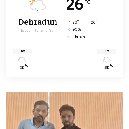
26
°C
Dehradun
°
°
26
_
26
90%
Heavy Intensity Rain
1 km/h
Thu
Fri
°C
°C
26
30