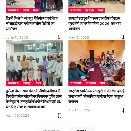
उत्तराखंड
टिहरी
शिक्षा
उत्तराखंड
देहरादून
शिक्षा
टिहरी जिले के जौनपुर में हिमोत्थान शैक्षिक
डायट देहरादून में ‘जनपद स्तरीय कौशलम
सोसाइटी द्वारा ग्रीष्मकालीन शिविरों का
प्रदर्शनी एवं प्रतियोगिता 2026’ का भव्य
आयोजन
आयोजन
June 11, 2026
May 9, 2026
उत्तराखंड
देहरादून
शिक्षा
उत्तरकाशी
उत्तराखंड
शिक्षा
पुरोला विधानसभा क्षेत्र के नौगांव बर्नीगाड में
राष्ट्रीय स्वयंसेवक संघ पुरोला की सेवा इकाई,
डिग्री कालेज खोलने पर विधायक दुर्गेश लाल
सेवा भारती की मासिक समीक्षा बैठक का हुआ
के नैतृत्व में जनप्रतिनिधियों ने शिक्षामंत्री डा.
समापन ,
धन सिंह रावत का जताया आभार
April 10, 2026
April 26, 2026