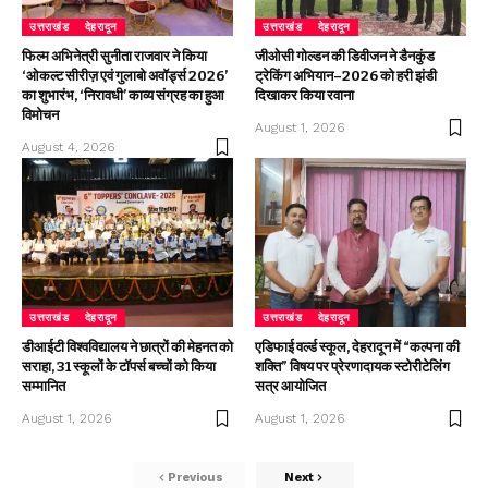
उत्तराखंड
देहरादून
उत्तराखंड
देहरादून
फिल्म अभिनेत्री सुनीता राजवार ने किया
जीओसी गोल्डन की डिवीजन ने डैनकुंड
‘ओकल्ट सीरीज़ एवं गुलाबो अवॉर्ड्स 2026’
ट्रेकिंग अभियान–2026 को हरी झंडी
का शुभारंभ, ‘निरावधी’ काव्य संग्रह का हुआ
दिखाकर किया रवाना
विमोचन
August 1, 2026
August 4, 2026
उत्तराखंड
देहरादून
उत्तराखंड
देहरादून
डीआईटी विश्वविद्यालय ने छात्रों की मेहनत को
एडिफाई वर्ल्ड स्कूल, देहरादून में “कल्पना की
सराहा, 31 स्कूलों के टॉपर्स बच्चों को किया
शक्ति” विषय पर प्रेरणादायक स्टोरीटेलिंग
सम्मानित
सत्र आयोजित
August 1, 2026
August 1, 2026
Previous
Next