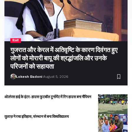
दिल्ली
गुजरात और केरल में अतिवृष्टि के कारण दिवंगत हुए
लोगों को मोरारी बापू की श्रद्धांजलि और उनके
परिजनों को सहायता
Lokesh Badoni
August 5, 2026
ओलंपस हाई के इंटर-हाउस फुटबॉल टूर्नामेंट में रिग हाउस बना चैंपियन
तुलाज़ ने रचा इतिहास, संस्थान से बना विश्वविद्यालय