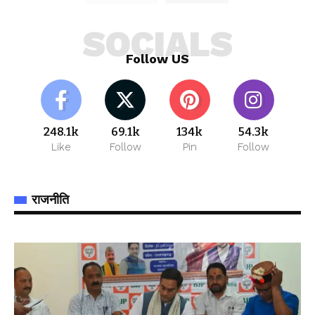
SOCIALS
Follow US
248.1k
69.1k
134k
54.3k
Like
Follow
Pin
Follow
राजनीति