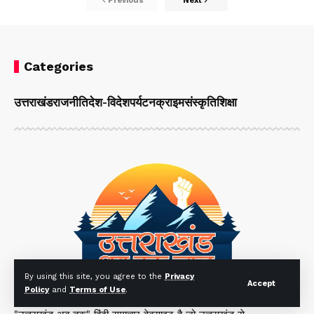
Previous
Next
Categories
उत्तराखंड
राजनीति
देश-विदेश
पर्यटन
क्राइम
संस्कृति
शिक्षा
By using this site, you agree to the
Privacy
Accept
Policy
and
Terms of Use
.