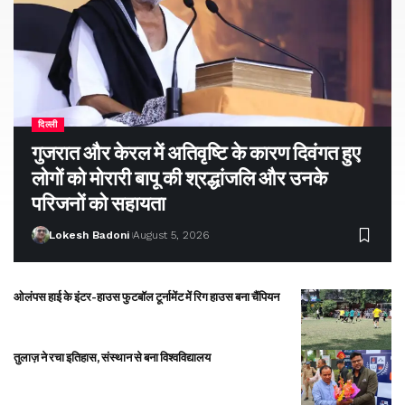
दिल्ली
गुजरात और केरल में अतिवृष्टि के कारण दिवंगत हुए
लोगों को मोरारी बापू की श्रद्धांजलि और उनके
परिजनों को सहायता
Lokesh Badoni
August 5, 2026
ओलंपस हाई के इंटर-हाउस फुटबॉल टूर्नामेंट में रिग हाउस बना चैंपियन
तुलाज़ ने रचा इतिहास, संस्थान से बना विश्वविद्यालय