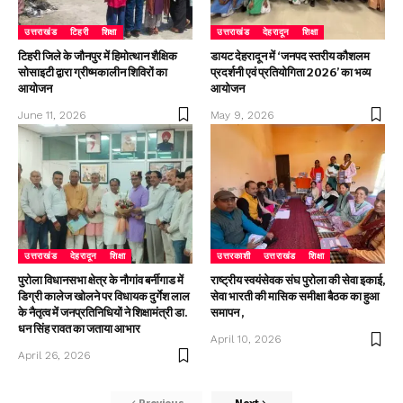
उत्तराखंड
टिहरी
शिक्षा
उत्तराखंड
देहरादून
शिक्षा
टिहरी जिले के जौनपुर में हिमोत्थान शैक्षिक
डायट देहरादून में ‘जनपद स्तरीय कौशलम
सोसाइटी द्वारा ग्रीष्मकालीन शिविरों का
प्रदर्शनी एवं प्रतियोगिता 2026’ का भव्य
आयोजन
आयोजन
June 11, 2026
May 9, 2026
उत्तराखंड
देहरादून
शिक्षा
उत्तरकाशी
उत्तराखंड
शिक्षा
पुरोला विधानसभा क्षेत्र के नौगांव बर्नीगाड में
राष्ट्रीय स्वयंसेवक संघ पुरोला की सेवा इकाई,
डिग्री कालेज खोलने पर विधायक दुर्गेश लाल
सेवा भारती की मासिक समीक्षा बैठक का हुआ
के नैतृत्व में जनप्रतिनिधियों ने शिक्षामंत्री डा.
समापन ,
धन सिंह रावत का जताया आभार
April 10, 2026
April 26, 2026