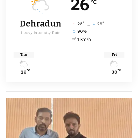
26
°C
Dehradun
°
°
26
_
26
90%
Heavy Intensity Rain
1 km/h
Thu
Fri
°C
°C
26
30