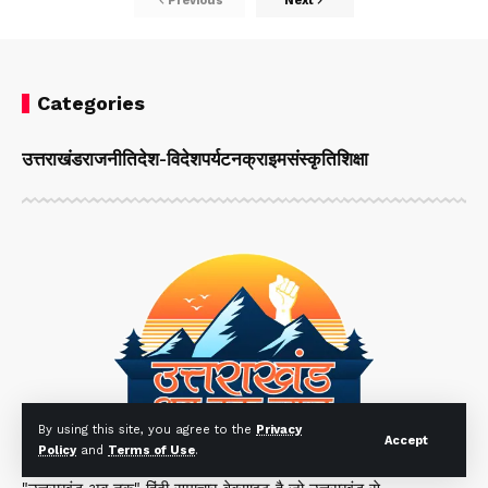
Previous
Next
Categories
उत्तराखंड
राजनीति
देश-विदेश
पर्यटन
क्राइम
संस्कृति
शिक्षा
By using this site, you agree to the
Privacy
Accept
Policy
and
Terms of Use
.