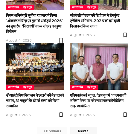
उत्तराखंड
देहरादून
उत्तराखंड
देहरादून
फिल्म अभिनेत्री सुनीता राजवार ने किया
जीओसी गोल्डन की डिवीजन ने डैनकुंड
‘ओकल्ट सीरीज़ एवं गुलाबो अवॉर्ड्स 2026’
ट्रेकिंग अभियान–2026 को हरी झंडी
का शुभारंभ, ‘निरावधी’ काव्य संग्रह का हुआ
दिखाकर किया रवाना
विमोचन
August 1, 2026
August 4, 2026
उत्तराखंड
देहरादून
उत्तराखंड
देहरादून
डीआईटी विश्वविद्यालय ने छात्रों की मेहनत को
एडिफाई वर्ल्ड स्कूल, देहरादून में “कल्पना की
सराहा, 31 स्कूलों के टॉपर्स बच्चों को किया
शक्ति” विषय पर प्रेरणादायक स्टोरीटेलिंग
सम्मानित
सत्र आयोजित
August 1, 2026
August 1, 2026
Previous
Next