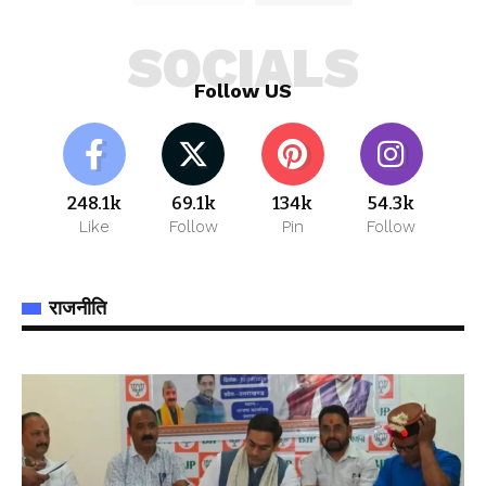
SOCIALS
Follow US
248.1k
69.1k
134k
54.3k
Like
Follow
Pin
Follow
राजनीति