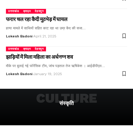
उत्तराखंड
क्राइम
देहरादून
फरार चल रहा कैदी मुठभेड़ में घायल
हत्या मामले में साथियों सहित काट रहा था उम्र कैद की सजा…
Lokesh Badoni
April 21, 2025
उत्तराखंड
क्राइम
देहरादून
झाड़ियों में मिला महिला का अर्धनग्न शव
मौके पर बुलाई गई फोरेंसिक टीम, जांच पड़ताल तेज ऋषिकेश । आईडीपीएल…
Lokesh Badoni
January 19, 2025
CULTURE
संस्कृति