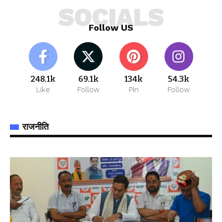
SOCIALS
Follow US
248.1k
69.1k
134k
54.3k
Like
Follow
Pin
Follow
राजनीति