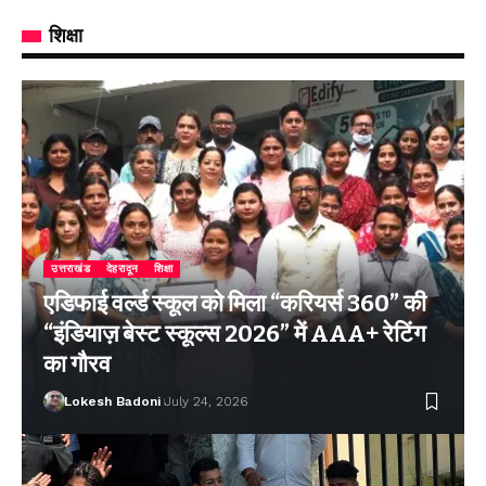
शिक्षा
उत्तराखंड
देहरादून
शिक्षा
एडिफाई वर्ल्ड स्कूल को मिला “करियर्स 360” की
“इंडियाज़ बेस्ट स्कूल्स 2026” में AAA+ रेटिंग
का गौरव
Lokesh Badoni
July 24, 2026