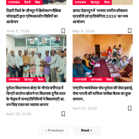
उत्तराखंड
टिहरी
शिक्षा
उत्तराखंड
देहरादून
शिक्षा
टिहरी जिले के जौनपुर में हिमोत्थान शैक्षिक
डायट देहरादून में ‘जनपद स्तरीय कौशलम
सोसाइटी द्वारा ग्रीष्मकालीन शिविरों का
प्रदर्शनी एवं प्रतियोगिता 2026’ का भव्य
आयोजन
आयोजन
June 11, 2026
May 9, 2026
उत्तराखंड
देहरादून
शिक्षा
उत्तरकाशी
उत्तराखंड
शिक्षा
पुरोला विधानसभा क्षेत्र के नौगांव बर्नीगाड में
राष्ट्रीय स्वयंसेवक संघ पुरोला की सेवा इकाई,
डिग्री कालेज खोलने पर विधायक दुर्गेश लाल
सेवा भारती की मासिक समीक्षा बैठक का हुआ
के नैतृत्व में जनप्रतिनिधियों ने शिक्षामंत्री डा.
समापन ,
धन सिंह रावत का जताया आभार
April 10, 2026
April 26, 2026
Previous
Next