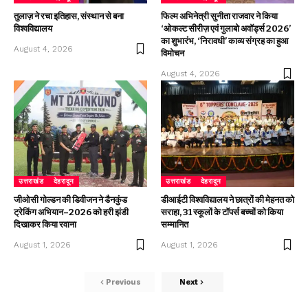
तुलाज़ ने रचा इतिहास, संस्थान से बना
फिल्म अभिनेत्री सुनीता राजवार ने किया
विश्वविद्यालय
‘ओकल्ट सीरीज़ एवं गुलाबो अवॉर्ड्स 2026’
का शुभारंभ, ‘निरावधी’ काव्य संग्रह का हुआ
August 4, 2026
विमोचन
August 4, 2026
उत्तराखंड
देहरादून
उत्तराखंड
देहरादून
जीओसी गोल्डन की डिवीजन ने डैनकुंड
डीआईटी विश्वविद्यालय ने छात्रों की मेहनत को
ट्रेकिंग अभियान–2026 को हरी झंडी
सराहा, 31 स्कूलों के टॉपर्स बच्चों को किया
दिखाकर किया रवाना
सम्मानित
August 1, 2026
August 1, 2026
Previous
Next