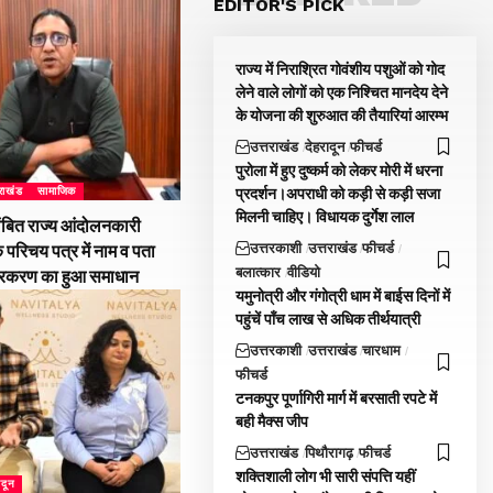
EDITOR'S PICK
राज्य में निराश्रित गोवंशीय पशुओं को गोद
लेने वाले लोगों को एक निश्चित मानदेय देने
के योजना की शुरुआत की तैयारियां आरम्भ
उत्तराखंड
देहरादून
फीचर्ड
पुरोला में हुए दुष्कर्म को लेकर मोरी में धरना
प्रदर्शन।अपराधी को कड़ी से कड़ी सजा
तराखंड
सामाजिक
मिलनी चाहिए। विधायक दुर्गेश लाल
ंबित राज्य आंदोलनकारी
उत्तरकाशी
उत्तराखंड
फीचर्ड
े परिचय पत्र में नाम व पता
बलात्कार
वीडियो
्रकरण का हुआ समाधान
यमुनोत्री और गंगोत्री धाम में बाईस दिनों में
पहुंचें पॉंच लाख से अधिक तीर्थयात्री
उत्तरकाशी
उत्तराखंड
चारधाम
फीचर्ड
टनकपुर पूर्णागिरी मार्ग में बरसाती रपटे में
बही मैक्स जीप
उत्तराखंड
पिथौरागढ़
फीचर्ड
शक्तिशाली लोग भी सारी संपत्ति यहीं
ादून