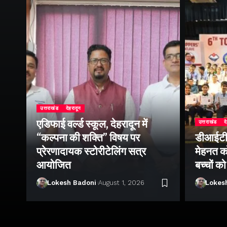
उत्तराखंड
देहरादून
एडिफाई वर्ल्ड स्कूल, देहरादून में
उत्तराखंड
द
“कल्पना की शक्ति” विषय पर
डीआईटी व
ॉल
प्रेरणादायक स्टोरीटेलिंग सत्र
मेहनत को
आयोजित
बच्चों क
Lokesh Badoni
August 1, 2026
Lokes