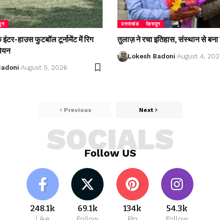
दून
उत्तराखंड
देहरादून
ंटर-हाउस फुटबॉल टूर्नामेंट में रिग
तुलाज़ ने रचा इतिहास, संस्थान से बना 
पियन
Lokesh Badoni
August 4, 20
Badoni
August 5, 2026
Previous
Next
SOCIALS
Follow US
248.1k
69.1k
134k
54.3k
Like
Follow
Pin
Follow