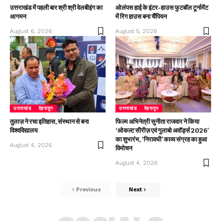
उत्तराखंड में पहली बार श्री श्री वेलबीइंग का
ओलंपस हाई के इंटर-हाउस फुटबॉल टूर्नामेंट
आगमन
में रिग हाउस बना चैंपियन
August 6, 2026
August 5, 2026
उत्तराखंड
देहरादून
उत्तराखंड
देहरादून
तुलाज़ ने रचा इतिहास, संस्थान से बना
फिल्म अभिनेत्री सुनीता राजवार ने किया
विश्वविद्यालय
‘ओकल्ट सीरीज़ एवं गुलाबो अवॉर्ड्स 2026’
का शुभारंभ, ‘निरावधी’ काव्य संग्रह का हुआ
August 4, 2026
विमोचन
August 4, 2026
Previous
Next