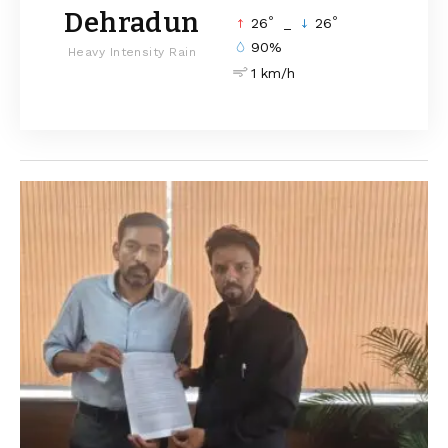
Dehradun
°
°
26
_
26
90%
Heavy Intensity Rain
1 km/h