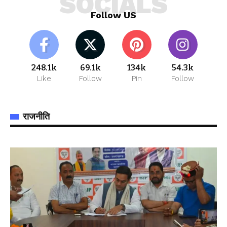
SOCIALS
Follow US
248.1k
69.1k
134k
54.3k
Like
Follow
Pin
Follow
राजनीति