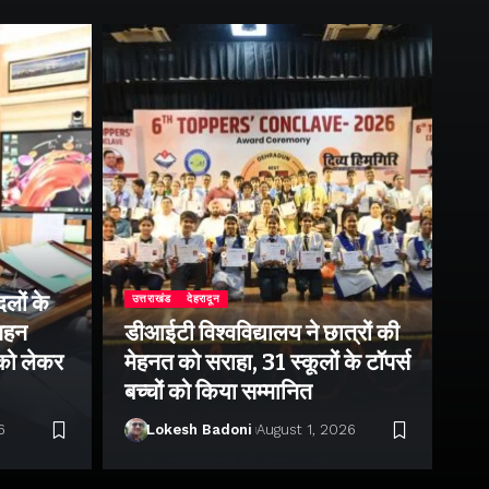
लों के
उत्तराखंड
देहरादून
उत्
 गहन
डीआईटी विश्वविद्यालय ने छात्रों की
राष
 को लेकर
मेहनत को सराहा, 31 स्कूलों के टॉपर्स
उप
बच्चों को किया सम्मानित
पर 
6
Lokesh Badoni
August 1, 2026