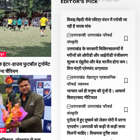
EDITOR'S PICK
विवाह,मेंहदी जैसे पवित्र वंदन में परोसी जा
रही है सराब मांस
उत्तरकाशी
उत्तराखंड
फीचर्ड
संस्कृति
उत्तराखंड के सरकारी चिकित्सालय्यों में
ादून
मरीजों को ओपीडी और आईपीडी पंजीकरण
शुल्क व एंबुलेंस और बेड चार्जेस होगा कम।
 इंटर-हाउस फुटबॉल टूर्नामेंट
वित्त मंत्री प्रेमचंद अग्रवाल
बना चैंपियन
उत्तराखंड
देहरादून
प्रशासनिक
फीचर्ड
स्वास्थ्य
भागवत धर्म ही मनुष्य की पूंजी है। आचार्य
शिवप्रसाद नौटियाल
उत्तरकाशी
उत्तराखंड
फीचर्ड
संस्कृति
पुरोला में हुए दुष्कर्म को लेकर मोरी में धरना
प्रदर्शन।अपराधी को कड़ी से कड़ी सजा
ादून
मिलनी चाहिए। विधायक दुर्गेश लाल