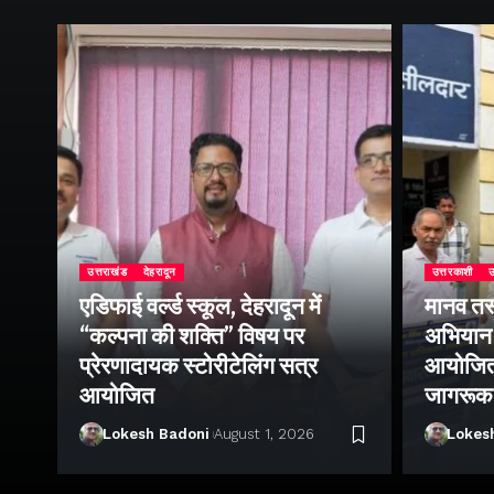
उत्तराखंड
देहरादून
उत्तरकाशी
उ
एडिफाई वर्ल्ड स्कूल, देहरादून में
मानव तस
“कल्पना की शक्ति” विषय पर
अभियान 
प्रेरणादायक स्टोरीटेलिंग सत्र
आयोजित क
ा
आयोजित
जागरूक
Lokesh Badoni
August 1, 2026
Lokes