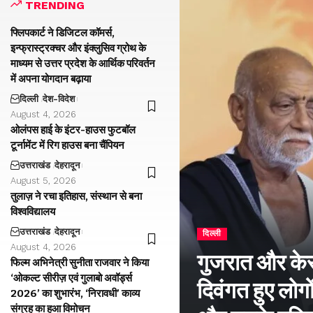
TRENDING
फ्लिपकार्ट ने डिजिटल कॉमर्स,
इन्फ्रास्ट्रक्चर और इंक्लुसिव ग्रोथ के
माध्यम से उत्तर प्रदेश के आर्थिक परिवर्तन
में अपना योगदान बढ़ाया
दिल्ली
देश-विदेश
August 4, 2026
ओलंपस हाई के इंटर-हाउस फुटबॉल
टूर्नामेंट में रिग हाउस बना चैंपियन
उत्तराखंड
देहरादून
August 5, 2026
तुलाज़ ने रचा इतिहास, संस्थान से बना
विश्वविद्यालय
उत्तराखंड
देहरादून
दिल्ली
August 4, 2026
गुजरात और केरल
फिल्म अभिनेत्री सुनीता राजवार ने किया
‘ओकल्ट सीरीज़ एवं गुलाबो अवॉर्ड्स
दिवंगत हुए लोगों
2026’ का शुभारंभ, ‘निरावधी’ काव्य
संग्रह का हुआ विमोचन