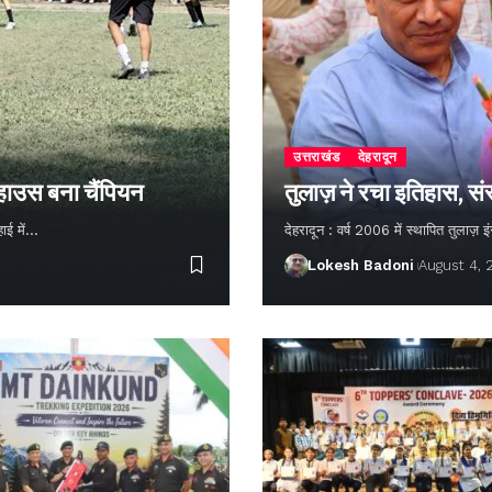
उत्तराखंड
देहरादून
 हाउस बना चैंपियन
तुलाज़ ने रचा इतिहास, सं
हाई में…
देहरादून : वर्ष 2006 में स्थापित तुलाज़
Lokesh Badoni
August 4,