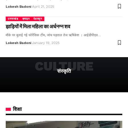
Lokesh Badoni
April 21, 2025
उत्तराखंड
क्राइम
देहरादून
झाड़ियों में मिला महिला का अर्धनग्न शव
मौके पर बुलाई गई फोरेंसिक टीम, जांच पड़ताल तेज ऋषिकेश । आईडीपीएल…
Lokesh Badoni
January 19, 2025
CULTURE
संस्कृति
शिक्षा