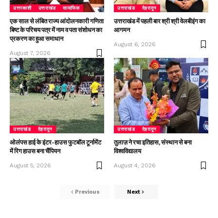
उत्तरकाशी
उत्तराखंड
सामाजिक
उत्तराखंड
देहरादून
एक साल से लंबित राज्य आंदोलनकारी गणिता
उत्तराखंड में पहली बार श्री श्री वेलबीइंग का
बिष्ट के परिचय पत्र में नाम व पता संशोधन का
आगमन
प्रकरण का हुआ समाधान
August 6, 2026
August 7, 2026
उत्तराखंड
देहरादून
उत्तराखंड
देहरादून
ओलंपस हाई के इंटर-हाउस फुटबॉल टूर्नामेंट
तुलाज़ ने रचा इतिहास, संस्थान से बना
में रिग हाउस बना चैंपियन
विश्वविद्यालय
August 5, 2026
August 4, 2026
Previous
Next