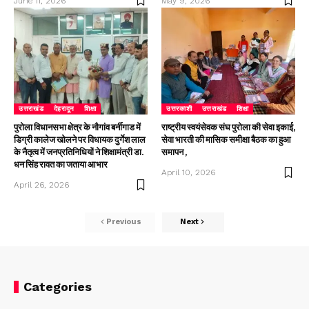
June 11, 2026
May 9, 2026
उत्तराखंड
देहरादून
शिक्षा
उत्तरकाशी
उत्तराखंड
शिक्षा
पुरोला विधानसभा क्षेत्र के नौगांव बर्नीगाड में
राष्ट्रीय स्वयंसेवक संघ पुरोला की सेवा इकाई,
डिग्री कालेज खोलने पर विधायक दुर्गेश लाल
सेवा भारती की मासिक समीक्षा बैठक का हुआ
के नैतृत्व में जनप्रतिनिधियों ने शिक्षामंत्री डा.
समापन ,
धन सिंह रावत का जताया आभार
April 10, 2026
April 26, 2026
Previous
Next
Categories