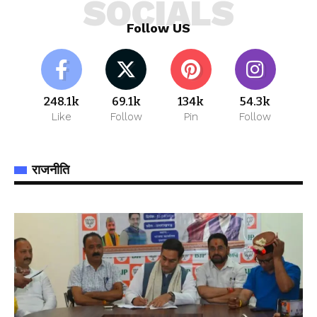
SOCIALS
Follow US
248.1k
69.1k
134k
54.3k
Like
Follow
Pin
Follow
राजनीति