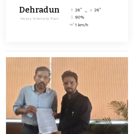
Dehradun
°
°
26
_
26
90%
Heavy Intensity Rain
1 km/h