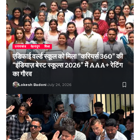
उत्तराखंड
देहरादून
शिक्षा
एडिफाई वर्ल्ड स्कूल को मिला “करियर्स 360” की
“इंडियाज़ बेस्ट स्कूल्स 2026” में AAA+ रेटिंग
का गौरव
Lokesh Badoni
July 24, 2026