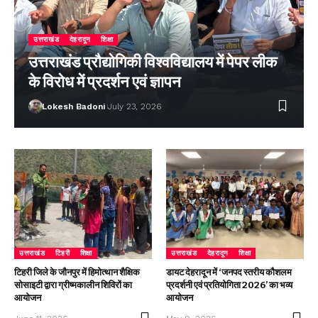
उत्तराखंड
देहरादून
शिक्षा
उत्तराखंड प्रौद्योगिकी विश्वविद्यालय में पेपर लीक
के विरोध में प्रदर्शन एवं ज्ञापन
Lokesh Badoni
July 23, 2026
उत्तराखंड
टिहरी
शिक्षा
उत्तराखंड
देहरादून
शिक्षा
टिहरी जिले के जौनपुर में हिमोत्थान शैक्षिक
डायट देहरादून में ‘जनपद स्तरीय कौशलम
सोसाइटी द्वारा ग्रीष्मकालीन शिविरों का
प्रदर्शनी एवं प्रतियोगिता 2026’ का भव्य
आयोजन
आयोजन