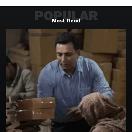
POPULAR
Most Read