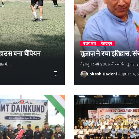
उत्तराखंड
देहरादून
 हाउस बना चैंपियन
तुलाज़ ने रचा इतिहास, सं
हाई में…
देहरादून : वर्ष 2006 में स्थापित तुलाज़
Lokesh Badoni
August 4,