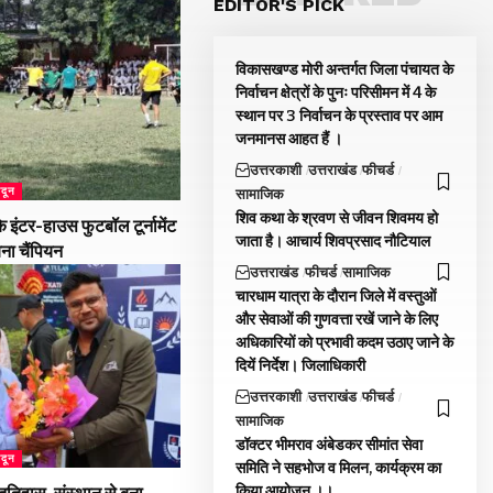
EDITOR'S PICK
विकासखण्ड मोरी अन्तर्गत जिला पंचायत के
निर्वाचन क्षेत्रों के पुनः परिसीमन में 4 के
स्थान पर 3 निर्वाचन के प्रस्ताव पर आम
जनमानस आहत हैं ।
उत्तरकाशी
उत्तराखंड
फीचर्ड
ादून
सामाजिक
शिव कथा के श्रवण से जीवन शिवमय हो
 इंटर-हाउस फुटबॉल टूर्नामेंट
जाता है। आचार्य शिवप्रसाद नौटियाल
बना चैंपियन
उत्तराखंड
फीचर्ड
सामाजिक
चारधाम यात्रा के दौरान जिले में वस्तुओं
और सेवाओं की गुणवत्ता रखें जाने के लिए
अधिकारियों को प्रभावी कदम उठाए जाने के
दियें निर्देश। जिलाधिकारी
उत्तरकाशी
उत्तराखंड
फीचर्ड
सामाजिक
डॉक्टर भीमराव अंबेडकर सीमांत सेवा
ादून
समिति ने सहभोज व मिलन, कार्यक्रम का
किया आयोजन ।।