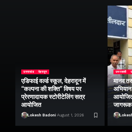
उत्तराखंड
देहरादून
उत्तरकाशी
उ
एडिफाई वर्ल्ड स्कूल, देहरादून में
मानव तस
“कल्पना की शक्ति” विषय पर
अभियान 
प्रेरणादायक स्टोरीटेलिंग सत्र
आयोजित क
ा
आयोजित
जागरूक
Lokesh Badoni
August 1, 2026
Lokes