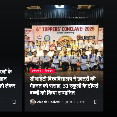
लों के
उत्तराखंड
देहरादून
उत्
 गहन
डीआईटी विश्वविद्यालय ने छात्रों की
राष
 को लेकर
मेहनत को सराहा, 31 स्कूलों के टॉपर्स
उप
बच्चों को किया सम्मानित
पर 
6
Lokesh Badoni
August 1, 2026