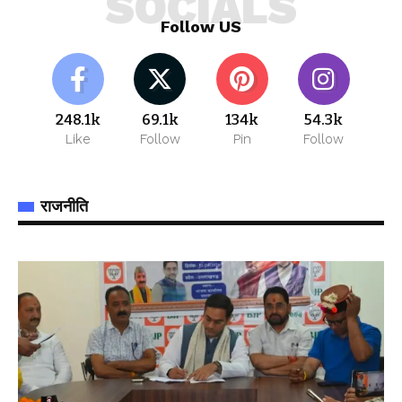
SOCIALS
Follow US
248.1k
69.1k
134k
54.3k
Like
Follow
Pin
Follow
राजनीति