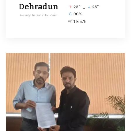
Dehradun
°
°
26
_
26
90%
Heavy Intensity Rain
1 km/h