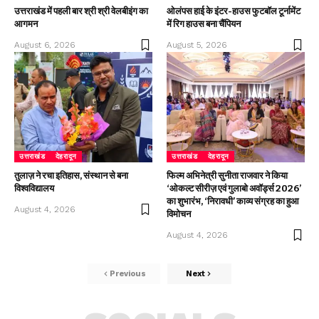
उत्तराखंड में पहली बार श्री श्री वेलबीइंग का
ओलंपस हाई के इंटर-हाउस फुटबॉल टूर्नामेंट
आगमन
में रिग हाउस बना चैंपियन
August 6, 2026
August 5, 2026
उत्तराखंड
देहरादून
उत्तराखंड
देहरादून
तुलाज़ ने रचा इतिहास, संस्थान से बना
फिल्म अभिनेत्री सुनीता राजवार ने किया
विश्वविद्यालय
‘ओकल्ट सीरीज़ एवं गुलाबो अवॉर्ड्स 2026’
का शुभारंभ, ‘निरावधी’ काव्य संग्रह का हुआ
August 4, 2026
विमोचन
August 4, 2026
Previous
Next