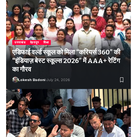
उत्तराखंड
देहरादून
शिक्षा
एडिफाई वर्ल्ड स्कूल को मिला “करियर्स 360” की
“इंडियाज़ बेस्ट स्कूल्स 2026” में AAA+ रेटिंग
का गौरव
Lokesh Badoni
July 24, 2026