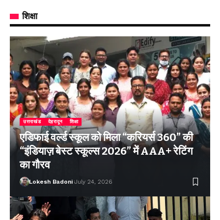
शिक्षा
उत्तराखंड
देहरादून
शिक्षा
एडिफाई वर्ल्ड स्कूल को मिला “करियर्स 360” की
“इंडियाज़ बेस्ट स्कूल्स 2026” में AAA+ रेटिंग
का गौरव
Lokesh Badoni
July 24, 2026