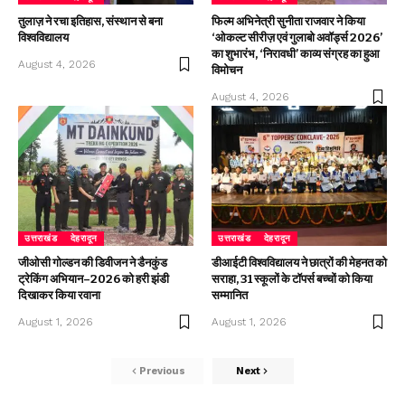
तुलाज़ ने रचा इतिहास, संस्थान से बना
फिल्म अभिनेत्री सुनीता राजवार ने किया
विश्वविद्यालय
‘ओकल्ट सीरीज़ एवं गुलाबो अवॉर्ड्स 2026’
का शुभारंभ, ‘निरावधी’ काव्य संग्रह का हुआ
August 4, 2026
विमोचन
August 4, 2026
उत्तराखंड
देहरादून
उत्तराखंड
देहरादून
जीओसी गोल्डन की डिवीजन ने डैनकुंड
डीआईटी विश्वविद्यालय ने छात्रों की मेहनत को
ट्रेकिंग अभियान–2026 को हरी झंडी
सराहा, 31 स्कूलों के टॉपर्स बच्चों को किया
दिखाकर किया रवाना
सम्मानित
August 1, 2026
August 1, 2026
Previous
Next