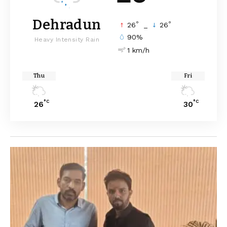
Dehradun
°
°
26
_
26
90%
Heavy Intensity Rain
1 km/h
Thu
Fri
°C
°C
26
30