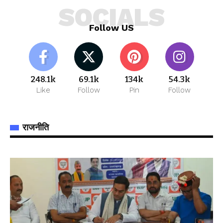
SOCIALS
Follow US
248.1k
69.1k
134k
54.3k
Like
Follow
Pin
Follow
राजनीति