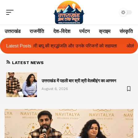
उत्तराखंड
राजनीति
देश-विदेश
पर्यटन
क्राइम
संस्कृति
और उनके परिजनों को सहायता
Latest Posts
ओलंपस हाई के इंटर-हाउस फुटबॉल टूर्नामेंट में रिग हाउ
LATEST NEWS
का
उत्तराखंड में पहली बार श्री श्री वेलबीइंग का आगमन
August 6, 2026