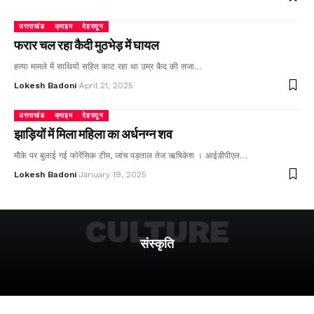
उत्तराखंड
क्राइम
देहरादून
फरार चल रहा कैदी मुठभेड़ में घायल
हत्या मामले में साथियों सहित काट रहा था उम्र कैद की सजा…
Lokesh Badoni
April 21, 2025
उत्तराखंड
क्राइम
देहरादून
झाड़ियों में मिला महिला का अर्धनग्न शव
मौके पर बुलाई गई फोरेंसिक टीम, जांच पड़ताल तेज ऋषिकेश । आईडीपीएल…
Lokesh Badoni
January 19, 2025
CULTURE
संस्कृति