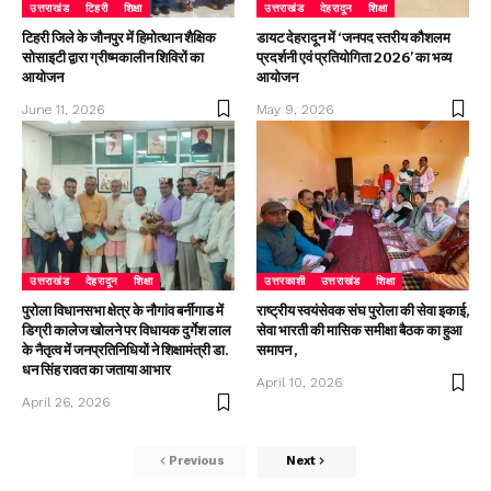
उत्तराखंड
टिहरी
शिक्षा
उत्तराखंड
देहरादून
शिक्षा
टिहरी जिले के जौनपुर में हिमोत्थान शैक्षिक
डायट देहरादून में ‘जनपद स्तरीय कौशलम
सोसाइटी द्वारा ग्रीष्मकालीन शिविरों का
प्रदर्शनी एवं प्रतियोगिता 2026’ का भव्य
आयोजन
आयोजन
June 11, 2026
May 9, 2026
उत्तराखंड
देहरादून
शिक्षा
उत्तरकाशी
उत्तराखंड
शिक्षा
पुरोला विधानसभा क्षेत्र के नौगांव बर्नीगाड में
राष्ट्रीय स्वयंसेवक संघ पुरोला की सेवा इकाई,
डिग्री कालेज खोलने पर विधायक दुर्गेश लाल
सेवा भारती की मासिक समीक्षा बैठक का हुआ
के नैतृत्व में जनप्रतिनिधियों ने शिक्षामंत्री डा.
समापन ,
धन सिंह रावत का जताया आभार
April 10, 2026
April 26, 2026
Previous
Next