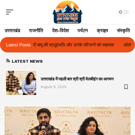
उत्तराखंड
राजनीति
देश-विदेश
पर्यटन
क्राइम
संस्कृति
जलि और उनके परिजनों को सहायता
Latest Posts
ओलंपस हाई के इंटर-हाउस फुटबॉल टूर्नामेंट में रि
LATEST NEWS
का
उत्तराखंड में पहली बार श्री श्री वेलबीइंग का आगमन
August 6, 2026