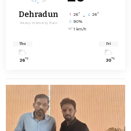
Dehradun
°
°
26
_
26
90%
Heavy Intensity Rain
1 km/h
Thu
Fri
°C
°C
26
30