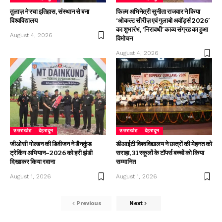
तुलाज़ ने रचा इतिहास, संस्थान से बना
फिल्म अभिनेत्री सुनीता राजवार ने किया
विश्वविद्यालय
‘ओकल्ट सीरीज़ एवं गुलाबो अवॉर्ड्स 2026’
का शुभारंभ, ‘निरावधी’ काव्य संग्रह का हुआ
August 4, 2026
विमोचन
August 4, 2026
उत्तराखंड
देहरादून
उत्तराखंड
देहरादून
जीओसी गोल्डन की डिवीजन ने डैनकुंड
डीआईटी विश्वविद्यालय ने छात्रों की मेहनत को
ट्रेकिंग अभियान–2026 को हरी झंडी
सराहा, 31 स्कूलों के टॉपर्स बच्चों को किया
दिखाकर किया रवाना
सम्मानित
August 1, 2026
August 1, 2026
Previous
Next