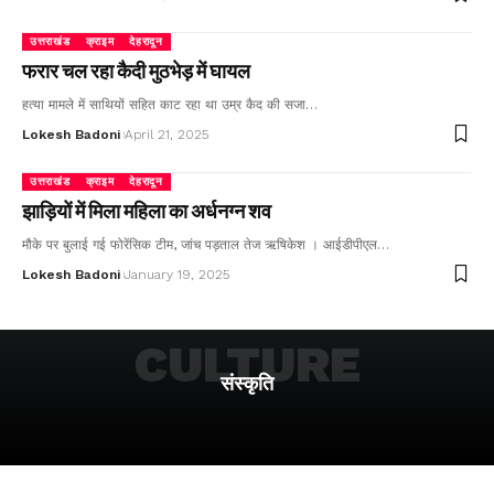
उत्तराखंड
क्राइम
देहरादून
फरार चल रहा कैदी मुठभेड़ में घायल
हत्या मामले में साथियों सहित काट रहा था उम्र कैद की सजा…
Lokesh Badoni
April 21, 2025
उत्तराखंड
क्राइम
देहरादून
झाड़ियों में मिला महिला का अर्धनग्न शव
मौके पर बुलाई गई फोरेंसिक टीम, जांच पड़ताल तेज ऋषिकेश । आईडीपीएल…
Lokesh Badoni
January 19, 2025
CULTURE
संस्कृति