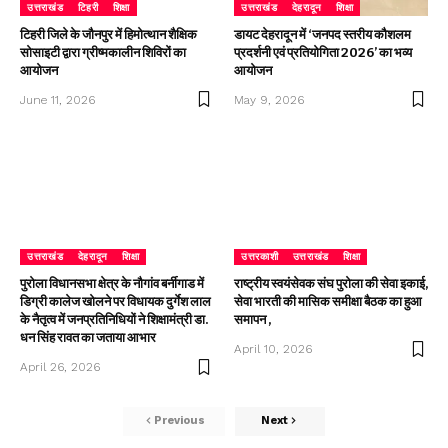
उत्तराखंड
टिहरी
शिक्षा
उत्तराखंड
देहरादून
शिक्षा
टिहरी जिले के जौनपुर में हिमोत्थान शैक्षिक
डायट देहरादून में ‘जनपद स्तरीय कौशलम
सोसाइटी द्वारा ग्रीष्मकालीन शिविरों का
प्रदर्शनी एवं प्रतियोगिता 2026’ का भव्य
आयोजन
आयोजन
June 11, 2026
May 9, 2026
उत्तराखंड
देहरादून
शिक्षा
उत्तरकाशी
उत्तराखंड
शिक्षा
पुरोला विधानसभा क्षेत्र के नौगांव बर्नीगाड में
राष्ट्रीय स्वयंसेवक संघ पुरोला की सेवा इकाई,
डिग्री कालेज खोलने पर विधायक दुर्गेश लाल
सेवा भारती की मासिक समीक्षा बैठक का हुआ
के नैतृत्व में जनप्रतिनिधियों ने शिक्षामंत्री डा.
समापन ,
धन सिंह रावत का जताया आभार
April 10, 2026
April 26, 2026
Previous
Next