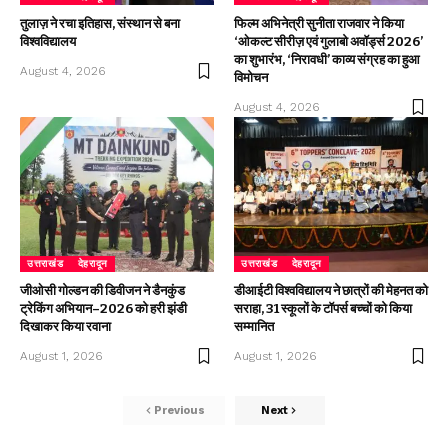
तुलाज़ ने रचा इतिहास, संस्थान से बना
फिल्म अभिनेत्री सुनीता राजवार ने किया
विश्वविद्यालय
‘ओकल्ट सीरीज़ एवं गुलाबो अवॉर्ड्स 2026’
का शुभारंभ, ‘निरावधी’ काव्य संग्रह का हुआ
August 4, 2026
विमोचन
August 4, 2026
उत्तराखंड
देहरादून
उत्तराखंड
देहरादून
जीओसी गोल्डन की डिवीजन ने डैनकुंड
डीआईटी विश्वविद्यालय ने छात्रों की मेहनत को
ट्रेकिंग अभियान–2026 को हरी झंडी
सराहा, 31 स्कूलों के टॉपर्स बच्चों को किया
दिखाकर किया रवाना
सम्मानित
August 1, 2026
August 1, 2026
Previous
Next