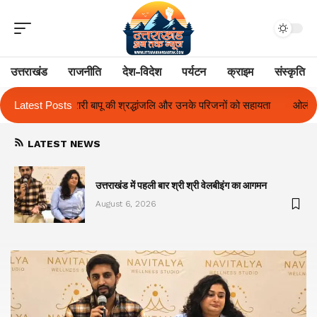
उत्तराखंड
राजनीति
देश-विदेश
पर्यटन
क्राइम
संस्कृति
ंजलि और उनके परिजनों को सहायता
Latest Posts
ओलंपस हाई के इंटर-हाउस फुटबॉल टूर्नामेंट में र
LATEST NEWS
का
उत्तराखंड में पहली बार श्री श्री वेलबीइंग का आगमन
August 6, 2026