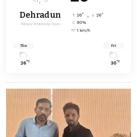
Dehradun
°
°
26
_
26
90%
Heavy Intensity Rain
1 km/h
Thu
Fri
°C
°C
26
30