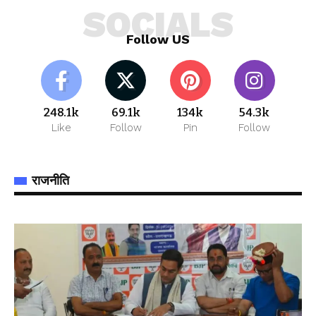
SOCIALS
Follow US
248.1k
69.1k
134k
54.3k
Like
Follow
Pin
Follow
राजनीति