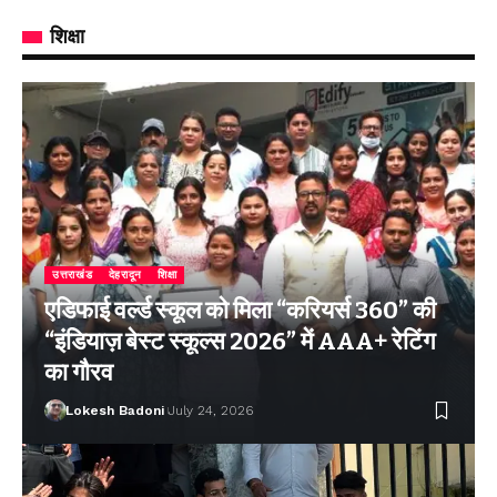
शिक्षा
उत्तराखंड
देहरादून
शिक्षा
एडिफाई वर्ल्ड स्कूल को मिला “करियर्स 360” की
“इंडियाज़ बेस्ट स्कूल्स 2026” में AAA+ रेटिंग
का गौरव
Lokesh Badoni
July 24, 2026