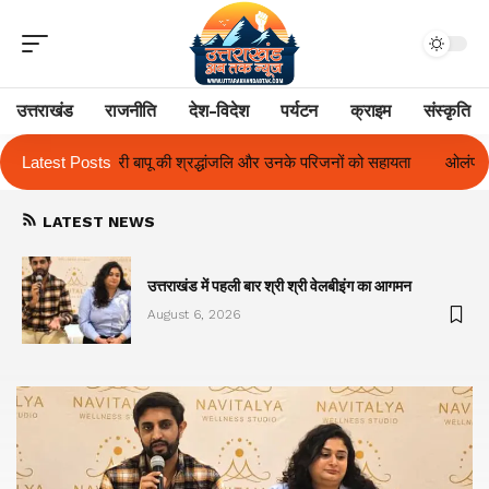
उत्तराखंड
राजनीति
देश-विदेश
पर्यटन
क्राइम
संस्कृति
और उनके परिजनों को सहायता
Latest Posts
ओलंपस हाई के इंटर-हाउस फुटबॉल टूर्नामेंट में रिग हा
LATEST NEWS
का
उत्तराखंड में पहली बार श्री श्री वेलबीइंग का आगमन
August 6, 2026