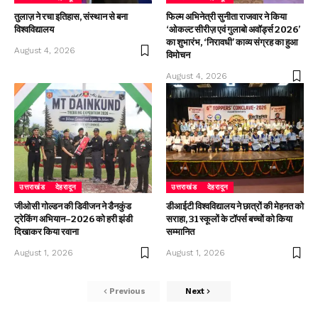
तुलाज़ ने रचा इतिहास, संस्थान से बना
फिल्म अभिनेत्री सुनीता राजवार ने किया
विश्वविद्यालय
‘ओकल्ट सीरीज़ एवं गुलाबो अवॉर्ड्स 2026’
का शुभारंभ, ‘निरावधी’ काव्य संग्रह का हुआ
August 4, 2026
विमोचन
August 4, 2026
उत्तराखंड
देहरादून
उत्तराखंड
देहरादून
जीओसी गोल्डन की डिवीजन ने डैनकुंड
डीआईटी विश्वविद्यालय ने छात्रों की मेहनत को
ट्रेकिंग अभियान–2026 को हरी झंडी
सराहा, 31 स्कूलों के टॉपर्स बच्चों को किया
दिखाकर किया रवाना
सम्मानित
August 1, 2026
August 1, 2026
Previous
Next