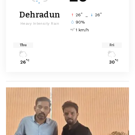
Dehradun
°
°
26
_
26
90%
Heavy Intensity Rain
1 km/h
Thu
Fri
°C
°C
26
30