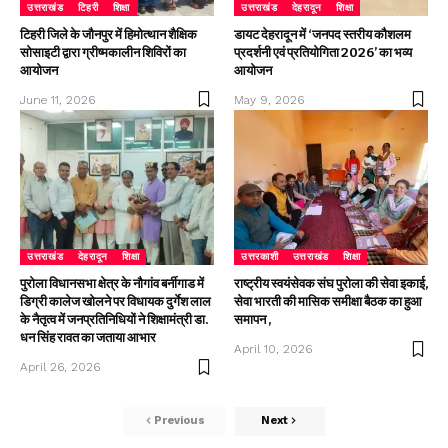
उत्तराखंड
टिहरी
शिक्षा
उत्तराखंड
देहरादून
शिक्षा
टिहरी जिले के जौनपुर में हिमोत्थान शैक्षिक
डायट देहरादून में ‘जनपद स्तरीय कौशलम
सोसाइटी द्वारा ग्रीष्मकालीन शिविरों का
प्रदर्शनी एवं प्रतियोगिता 2026’ का भव्य
आयोजन
आयोजन
June 11, 2026
May 9, 2026
उत्तराखंड
देहरादून
शिक्षा
उत्तरकाशी
उत्तराखंड
शिक्षा
पुरोला विधानसभा क्षेत्र के नौगांव बर्नीगाड में
राष्ट्रीय स्वयंसेवक संघ पुरोला की सेवा इकाई,
डिग्री कालेज खोलने पर विधायक दुर्गेश लाल
सेवा भारती की मासिक समीक्षा बैठक का हुआ
के नैतृत्व में जनप्रतिनिधियों ने शिक्षामंत्री डा.
समापन ,
धन सिंह रावत का जताया आभार
April 10, 2026
April 26, 2026
Previous
Next