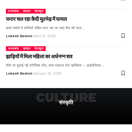
उत्तराखंड
क्राइम
देहरादून
फरार चल रहा कैदी मुठभेड़ में घायल
हत्या मामले में साथियों सहित काट रहा था उम्र कैद की सजा…
Lokesh Badoni
April 21, 2025
उत्तराखंड
क्राइम
देहरादून
झाड़ियों में मिला महिला का अर्धनग्न शव
मौके पर बुलाई गई फोरेंसिक टीम, जांच पड़ताल तेज ऋषिकेश । आईडीपीएल…
Lokesh Badoni
January 19, 2025
CULTURE
संस्कृति