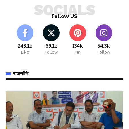
SOCIALS
Follow US
248.1k
69.1k
134k
54.3k
Like
Follow
Pin
Follow
राजनीति