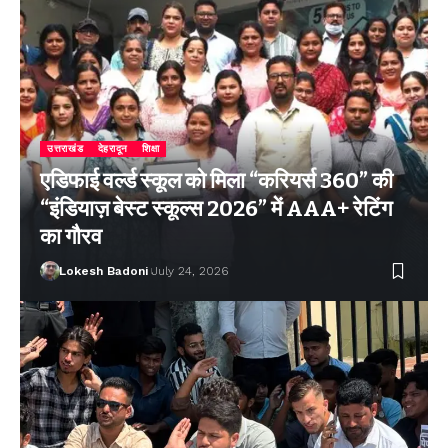
उत्तराखंड
देहरादून
शिक्षा
एडिफाई वर्ल्ड स्कूल को मिला “करियर्स 360” की
“इंडियाज़ बेस्ट स्कूल्स 2026” में AAA+ रेटिंग
का गौरव
Lokesh Badoni
July 24, 2026