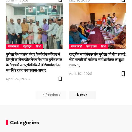
June 11, 2026
May 9, 2026
उत्तराखंड
देहरादून
शिक्षा
उत्तरकाशी
उत्तराखंड
शिक्षा
पुरोला विधानसभा क्षेत्र के नौगांव बर्नीगाड में
राष्ट्रीय स्वयंसेवक संघ पुरोला की सेवा इकाई,
डिग्री कालेज खोलने पर विधायक दुर्गेश लाल
सेवा भारती की मासिक समीक्षा बैठक का हुआ
के नैतृत्व में जनप्रतिनिधियों ने शिक्षामंत्री डा.
समापन ,
धन सिंह रावत का जताया आभार
April 10, 2026
April 26, 2026
Previous
Next
Categories