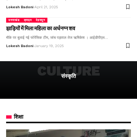
Lokesh Badoni
April 21, 2025
उत्तराखंड
क्राइम
देहरादून
झाड़ियों में मिला महिला का अर्धनग्न शव
मौके पर बुलाई गई फोरेंसिक टीम, जांच पड़ताल तेज ऋषिकेश । आईडीपीएल…
Lokesh Badoni
January 19, 2025
CULTURE
संस्कृति
शिक्षा