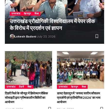
उत्तराखंड
देहरादून
शिक्षा
उत्तराखंड प्रौद्योगिकी विश्वविद्यालय में पेपर लीक
के विरोध में प्रदर्शन एवं ज्ञापन
Lokesh Badoni
July 23, 2026
उत्तराखंड
टिहरी
शिक्षा
उत्तराखंड
देहरादून
शिक्षा
टिहरी जिले के जौनपुर में हिमोत्थान शैक्षिक
डायट देहरादून में ‘जनपद स्तरीय कौशलम
सोसाइटी द्वारा ग्रीष्मकालीन शिविरों का
प्रदर्शनी एवं प्रतियोगिता 2026’ का भव्य
आयोजन
आयोजन