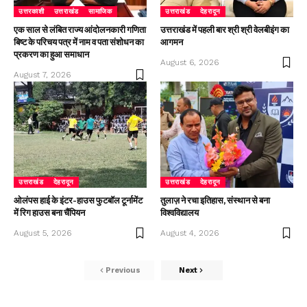
उत्तरकाशी
उत्तराखंड
सामाजिक
उत्तराखंड
देहरादून
एक साल से लंबित राज्य आंदोलनकारी गणिता
उत्तराखंड में पहली बार श्री श्री वेलबीइंग का
बिष्ट के परिचय पत्र में नाम व पता संशोधन का
आगमन
प्रकरण का हुआ समाधान
August 6, 2026
August 7, 2026
उत्तराखंड
देहरादून
उत्तराखंड
देहरादून
ओलंपस हाई के इंटर-हाउस फुटबॉल टूर्नामेंट
तुलाज़ ने रचा इतिहास, संस्थान से बना
में रिग हाउस बना चैंपियन
विश्वविद्यालय
August 5, 2026
August 4, 2026
Previous
Next