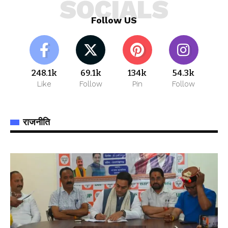
SOCIALS
Follow US
248.1k
69.1k
134k
54.3k
Like
Follow
Pin
Follow
राजनीति