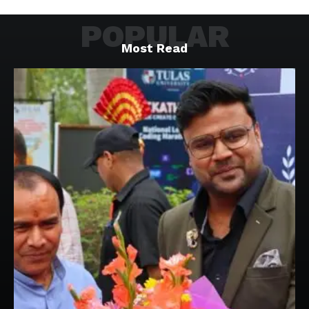
POPULAR
Most Read