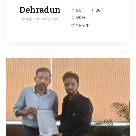
Dehradun
°
°
26
_
26
90%
Heavy Intensity Rain
1 km/h