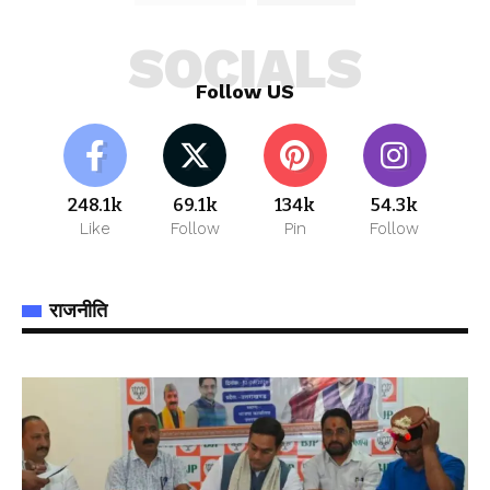
SOCIALS
Follow US
248.1k
69.1k
134k
54.3k
Like
Follow
Pin
Follow
राजनीति