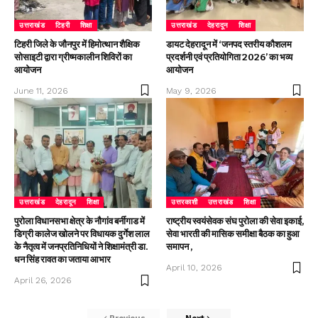
उत्तराखंड
टिहरी
शिक्षा
उत्तराखंड
देहरादून
शिक्षा
टिहरी जिले के जौनपुर में हिमोत्थान शैक्षिक
डायट देहरादून में ‘जनपद स्तरीय कौशलम
सोसाइटी द्वारा ग्रीष्मकालीन शिविरों का
प्रदर्शनी एवं प्रतियोगिता 2026’ का भव्य
आयोजन
आयोजन
June 11, 2026
May 9, 2026
उत्तराखंड
देहरादून
शिक्षा
उत्तरकाशी
उत्तराखंड
शिक्षा
पुरोला विधानसभा क्षेत्र के नौगांव बर्नीगाड में
राष्ट्रीय स्वयंसेवक संघ पुरोला की सेवा इकाई,
डिग्री कालेज खोलने पर विधायक दुर्गेश लाल
सेवा भारती की मासिक समीक्षा बैठक का हुआ
के नैतृत्व में जनप्रतिनिधियों ने शिक्षामंत्री डा.
समापन ,
धन सिंह रावत का जताया आभार
April 10, 2026
April 26, 2026