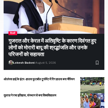
दिल्ली
गुजरात और केरल में अतिवृष्टि के कारण दिवंगत हुए
लोगों को मोरारी बापू की श्रद्धांजलि और उनके
परिजनों को सहायता
Lokesh Badoni
August 5, 2026
ओलंपस हाई के इंटर-हाउस फुटबॉल टूर्नामेंट में रिग हाउस बना चैंपियन
तुलाज़ ने रचा इतिहास, संस्थान से बना विश्वविद्यालय