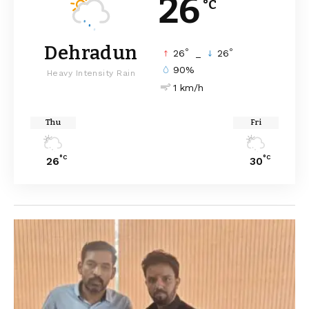
26
°C
Dehradun
°
°
26
_
26
90%
Heavy Intensity Rain
1 km/h
Thu
Fri
°C
°C
26
30