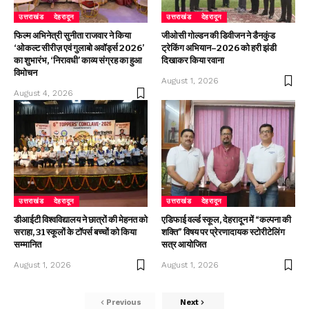
उत्तराखंड
देहरादून
उत्तराखंड
देहरादून
फिल्म अभिनेत्री सुनीता राजवार ने किया
जीओसी गोल्डन की डिवीजन ने डैनकुंड
‘ओकल्ट सीरीज़ एवं गुलाबो अवॉर्ड्स 2026’
ट्रेकिंग अभियान–2026 को हरी झंडी
का शुभारंभ, ‘निरावधी’ काव्य संग्रह का हुआ
दिखाकर किया रवाना
विमोचन
August 1, 2026
August 4, 2026
उत्तराखंड
देहरादून
उत्तराखंड
देहरादून
डीआईटी विश्वविद्यालय ने छात्रों की मेहनत को
एडिफाई वर्ल्ड स्कूल, देहरादून में “कल्पना की
सराहा, 31 स्कूलों के टॉपर्स बच्चों को किया
शक्ति” विषय पर प्रेरणादायक स्टोरीटेलिंग
सम्मानित
सत्र आयोजित
August 1, 2026
August 1, 2026
Previous
Next