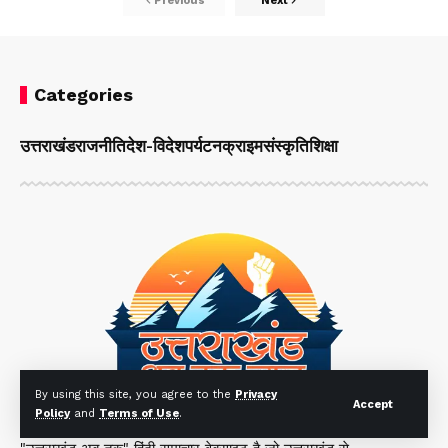
Previous
Next
Categories
उत्तराखंड
राजनीति
देश-विदेश
पर्यटन
क्राइम
संस्कृति
शिक्षा
By using this site, you agree to the
Privacy
Accept
Policy
and
Terms of Use
.