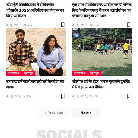
डीआईटी विश्वविद्यालय ने दो दिवसीय
एक साल से लंबित राज्य आंदोलनकारी गणिता
‘दीक्षारंभ 2026’ ओरिएंटेशन कार्यक्रम का
बिष्ट के परिचय पत्र में नाम व पता संशोधन का
किया आयोजन
प्रकरण का हुआ समाधान
August 7, 2026
August 7, 2026
उत्तराखंड
देहरादून
उत्तराखंड
देहरादून
उत्तराखंड में पहली बार श्री श्री वेलबीइंग का
ओलंपस हाई के इंटर-हाउस फुटबॉल टूर्नामेंट
आगमन
में रिग हाउस बना चैंपियन
August 6, 2026
August 5, 2026
Previous
Next
SOCIALS