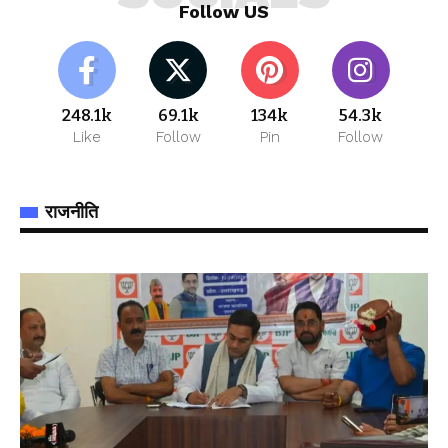
Follow US
248.1k
69.1k
134k
54.3k
Like
Follow
Pin
Follow
राजनीति