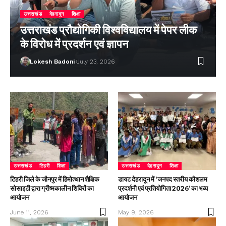
उत्तराखंड
देहरादून
शिक्षा
उत्तराखंड प्रौद्योगिकी विश्वविद्यालय में पेपर लीक
के विरोध में प्रदर्शन एवं ज्ञापन
Lokesh Badoni
July 23, 2026
उत्तराखंड
टिहरी
शिक्षा
उत्तराखंड
देहरादून
शिक्षा
टिहरी जिले के जौनपुर में हिमोत्थान शैक्षिक
डायट देहरादून में ‘जनपद स्तरीय कौशलम
सोसाइटी द्वारा ग्रीष्मकालीन शिविरों का
प्रदर्शनी एवं प्रतियोगिता 2026’ का भव्य
आयोजन
आयोजन
June 11, 2026
May 9, 2026