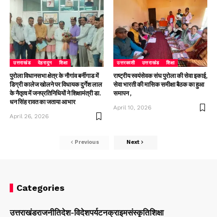
उत्तराखंड
देहरादून
शिक्षा
उत्तरकाशी
उत्तराखंड
शिक्षा
पुरोला विधानसभा क्षेत्र के नौगांव बर्नीगाड में
राष्ट्रीय स्वयंसेवक संघ पुरोला की सेवा इकाई,
डिग्री कालेज खोलने पर विधायक दुर्गेश लाल
सेवा भारती की मासिक समीक्षा बैठक का हुआ
के नैतृत्व में जनप्रतिनिधियों ने शिक्षामंत्री डा.
समापन ,
धन सिंह रावत का जताया आभार
April 10, 2026
April 26, 2026
Previous
Next
Categories
उत्तराखंड
राजनीति
देश-विदेश
पर्यटन
क्राइम
संस्कृति
शिक्षा