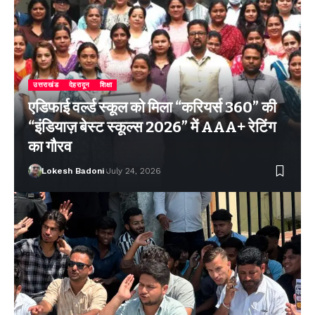
उत्तराखंड
देहरादून
शिक्षा
एडिफाई वर्ल्ड स्कूल को मिला “करियर्स 360” की
“इंडियाज़ बेस्ट स्कूल्स 2026” में AAA+ रेटिंग
का गौरव
Lokesh Badoni
July 24, 2026