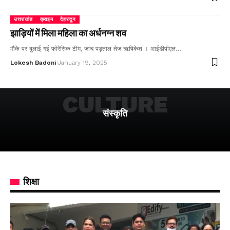
उत्तराखंड
क्राइम
देहरादून
झाड़ियों में मिला महिला का अर्धनग्न शव
मौके पर बुलाई गई फोरेंसिक टीम, जांच पड़ताल तेज ऋषिकेश । आईडीपीएल…
Lokesh Badoni
January 19, 2025
CULTURE
संस्कृति
शिक्षा