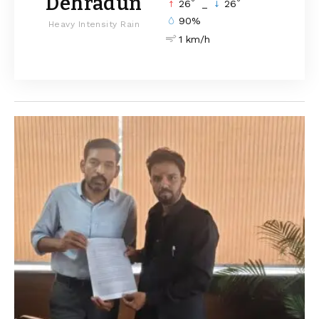
Dehradun
°
°
26
_
26
90%
Heavy Intensity Rain
1 km/h