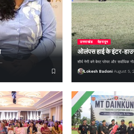
उत्तराखंड
देहरादून
न
ओलंपस हाई के इंटर-हाउस फ
ण…
शौर्य नेगी बने बेस्ट प्लेयर और सर्वाधिक
Lokesh Badoni
August 5,