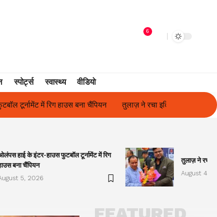
6
न
स्पोर्ट्स
स्वास्थ्य
वीडियो
लाज़ ने रचा इतिहास, संस्थान से बना विश्वविद्यालय
फिल्म अभिनेत्री सुनीता र
ओलंपस हाई के इंटर-हाउस फुटबॉल टूर्नामेंट में रिग
तुलाज़ ने रचा इ
हाउस बना चैंपियन
August 4, 2
August 5, 2026
FEATURED