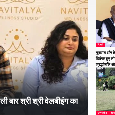
दिल्ली
गुजरात और के
दिवंगत हुए लो
श्रद्धांजलि 
हली बार श्री श्री वेलबीइंग का
उत्तराखंड
देहर