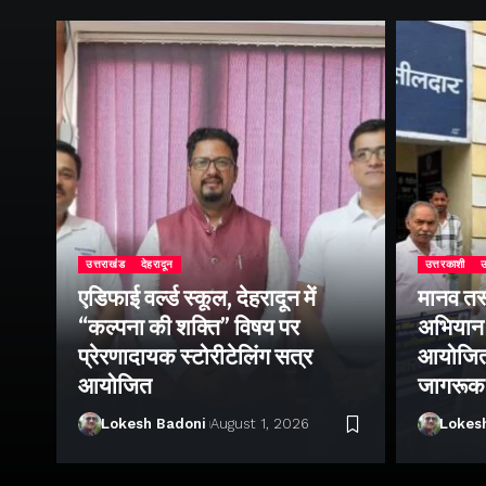
उत्तराखंड
देहरादून
उत्तरकाशी
उ
एडिफाई वर्ल्ड स्कूल, देहरादून में
मानव तस
“कल्पना की शक्ति” विषय पर
अभियान 
प्रेरणादायक स्टोरीटेलिंग सत्र
आयोजित क
ा
आयोजित
जागरूक
Lokesh Badoni
August 1, 2026
Lokes