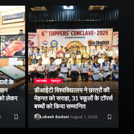
लों के
उत्तराखंड
देहरादून
उत्
 गहन
डीआईटी विश्वविद्यालय ने छात्रों की
राष
 को लेकर
मेहनत को सराहा, 31 स्कूलों के टॉपर्स
उप
बच्चों को किया सम्मानित
पर 
6
Lokesh Badoni
August 1, 2026