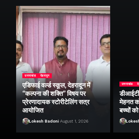
उत्तराखंड
देहरादून
एडिफाई वर्ल्ड स्कूल, देहरादून में
उत्तराखंड
द
“कल्पना की शक्ति” विषय पर
डीआईटी व
ॉल
प्रेरणादायक स्टोरीटेलिंग सत्र
मेहनत को
आयोजित
बच्चों क
Lokesh Badoni
August 1, 2026
Lokes