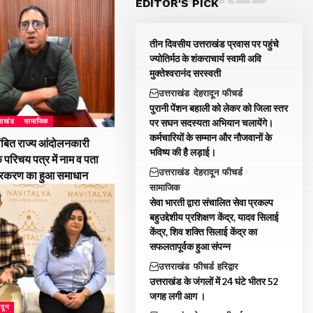
EDITOR'S PICK
तीन दिवसीय उत्तराखंड प्रवास पर पहुंचे
ज्योतिर्मठ के शंकराचार्य स्वामी अवि
मुक्तेश्वरानंद सरस्वती
उत्तराखंड
देहरादून
फीचर्ड
पुरानी पेंशन बहाली को लेकर को जिला स्तर
पर सघन सदस्यता अभियान चलायेंगे।
तराखंड
सामाजिक
कर्मचारियों के सम्मान और नौजवानों के
ंबित राज्य आंदोलनकारी
भविष्य की है लड़ाई।
े परिचय पत्र में नाम व पता
उत्तराखंड
देहरादून
फीचर्ड
्रकरण का हुआ समाधान
सामाजिक
सेवा भारती द्वारा संचालित सेवा प्रकल्प
बहुउद्देशीय प्रशिक्षण केंद्र, यादव सिलाई
केंद्र, शिव शक्ति सिलाई केंद्र का
सफलतापूर्वक हुआ संपन्न
उत्तराखंड
फीचर्ड
हरिद्वार
उत्तराखंड के जंगलों में 24 घंटे भीतर 52
जगह लगी आग ।
ादून