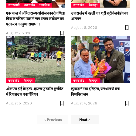
उत्तरकाशी
उत्तराखंड
सामाजिक
उत्तराखंड
देहरादून
एक साल से लंबित राज्य आंदोलनकारी गणिता
उत्तराखंड में पहली बार श्री श्री वेलबीइंग का
बिष्ट के परिचय पत्र में नाम व पता संशोधन का
आगमन
प्रकरण का हुआ समाधान
August 6, 2026
August 7, 2026
उत्तराखंड
देहरादून
उत्तराखंड
देहरादून
ओलंपस हाई के इंटर-हाउस फुटबॉल टूर्नामेंट
तुलाज़ ने रचा इतिहास, संस्थान से बना
में रिग हाउस बना चैंपियन
विश्वविद्यालय
August 5, 2026
August 4, 2026
Previous
Next