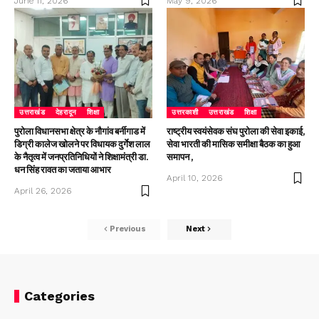
June 11, 2026
May 9, 2026
उत्तराखंड
देहरादून
शिक्षा
उत्तरकाशी
उत्तराखंड
शिक्षा
पुरोला विधानसभा क्षेत्र के नौगांव बर्नीगाड में
राष्ट्रीय स्वयंसेवक संघ पुरोला की सेवा इकाई,
डिग्री कालेज खोलने पर विधायक दुर्गेश लाल
सेवा भारती की मासिक समीक्षा बैठक का हुआ
के नैतृत्व में जनप्रतिनिधियों ने शिक्षामंत्री डा.
समापन ,
धन सिंह रावत का जताया आभार
April 10, 2026
April 26, 2026
Previous
Next
Categories