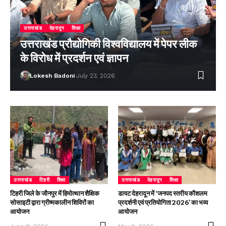
उत्तराखंड
देहरादून
शिक्षा
उत्तराखंड प्रौद्योगिकी विश्वविद्यालय में पेपर लीक
के विरोध में प्रदर्शन एवं ज्ञापन
Lokesh Badoni
July 23, 2026
उत्तराखंड
टिहरी
शिक्षा
उत्तराखंड
देहरादून
शिक्षा
टिहरी जिले के जौनपुर में हिमोत्थान शैक्षिक
डायट देहरादून में ‘जनपद स्तरीय कौशलम
सोसाइटी द्वारा ग्रीष्मकालीन शिविरों का
प्रदर्शनी एवं प्रतियोगिता 2026’ का भव्य
आयोजन
आयोजन