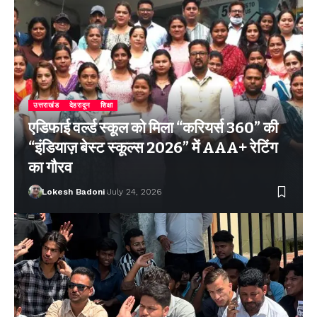
उत्तराखंड
देहरादून
शिक्षा
एडिफाई वर्ल्ड स्कूल को मिला “करियर्स 360” की
“इंडियाज़ बेस्ट स्कूल्स 2026” में AAA+ रेटिंग
का गौरव
Lokesh Badoni
July 24, 2026