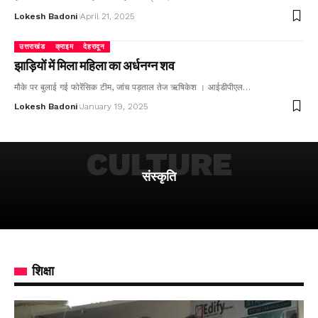
Lokesh Badoni
April 21, 2025
उत्तराखंड
क्राइम
देहरादून
झाड़ियों में मिला महिला का अर्धनग्न शव
मौके पर बुलाई गई फोरेंसिक टीम, जांच पड़ताल तेज ऋषिकेश । आईडीपीएल…
Lokesh Badoni
January 19, 2025
CULTURE
संस्कृति
शिक्षा