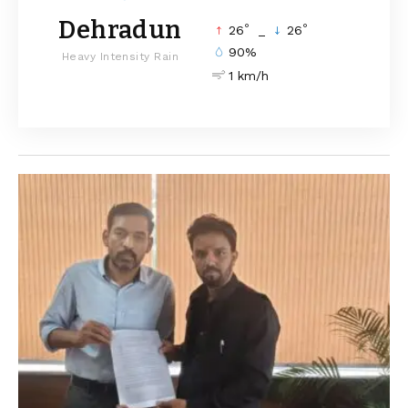
Dehradun
°
°
26
_
26
90%
Heavy Intensity Rain
1 km/h