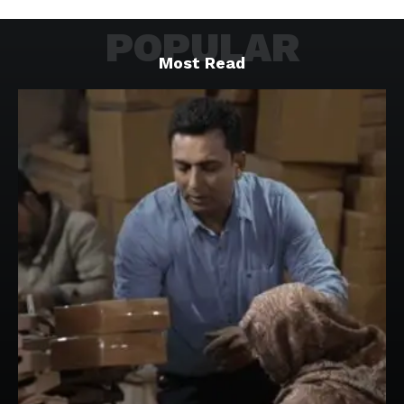
POPULAR
Most Read