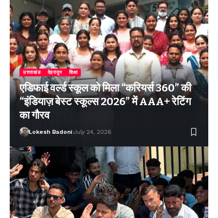
उत्तराखंड
देहरादून
शिक्षा
एडिफाई वर्ल्ड स्कूल को मिला “करियर्स 360” की
“इंडियाज़ बेस्ट स्कूल्स 2026” में AAA+ रेटिंग
का गौरव
Lokesh Badoni
July 24, 2026