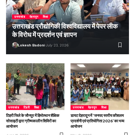
उत्तराखंड
देहरादून
शिक्षा
उत्तराखंड प्रौद्योगिकी विश्वविद्यालय में पेपर लीक
के विरोध में प्रदर्शन एवं ज्ञापन
Lokesh Badoni
July 23, 2026
उत्तराखंड
टिहरी
शिक्षा
उत्तराखंड
देहरादून
शिक्षा
टिहरी जिले के जौनपुर में हिमोत्थान शैक्षिक
डायट देहरादून में ‘जनपद स्तरीय कौशलम
सोसाइटी द्वारा ग्रीष्मकालीन शिविरों का
प्रदर्शनी एवं प्रतियोगिता 2026’ का भव्य
आयोजन
आयोजन