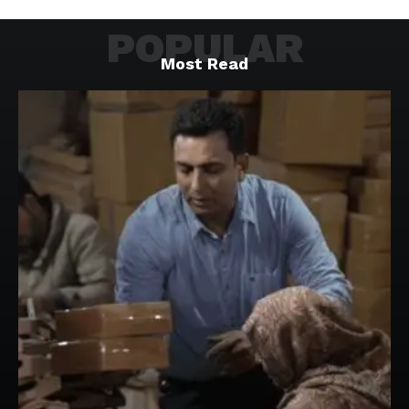
POPULAR
Most Read