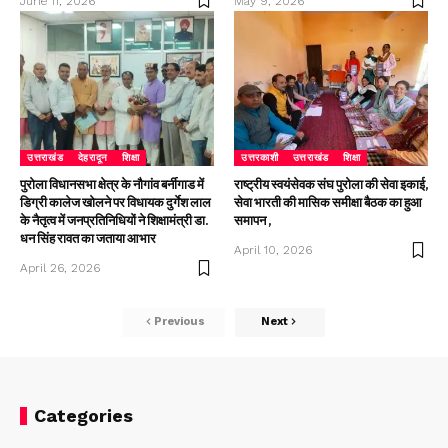
June 11, 2026
May 9, 2026
उत्तराखंड
देहरादून
शिक्षा
उत्तरकाशी
उत्तराखंड
शिक्षा
पुरोला विधानसभा क्षेत्र के नौगांव बर्नीगाड में
राष्ट्रीय स्वयंसेवक संघ पुरोला की सेवा इकाई,
डिग्री कालेज खोलने पर विधायक दुर्गेश लाल
सेवा भारती की मासिक समीक्षा बैठक का हुआ
के नैतृत्व में जनप्रतिनिधियों ने शिक्षामंत्री डा.
समापन ,
धन सिंह रावत का जताया आभार
April 10, 2026
April 26, 2026
Previous
Next
Categories