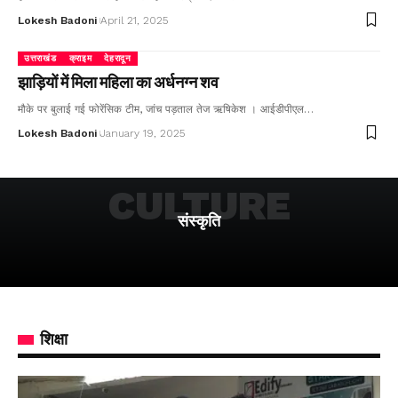
Lokesh Badoni
April 21, 2025
उत्तराखंड
क्राइम
देहरादून
झाड़ियों में मिला महिला का अर्धनग्न शव
मौके पर बुलाई गई फोरेंसिक टीम, जांच पड़ताल तेज ऋषिकेश । आईडीपीएल…
Lokesh Badoni
January 19, 2025
CULTURE
संस्कृति
शिक्षा