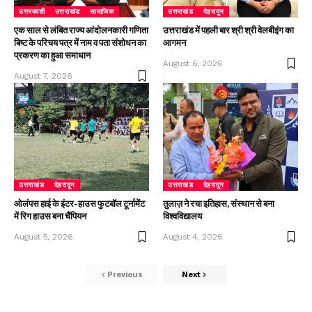
उत्तरकाशी
उत्तराखंड
सामाजिक
उत्तराखंड
देहरादून
एक साल से लंबित राज्य आंदोलनकारी गणिता
उत्तराखंड में पहली बार श्री श्री वेलबीइंग का
बिष्ट के परिचय पत्र में नाम व पता संशोधन का
आगमन
प्रकरण का हुआ समाधान
August 6, 2026
August 7, 2026
उत्तराखंड
देहरादून
उत्तराखंड
देहरादून
ओलंपस हाई के इंटर-हाउस फुटबॉल टूर्नामेंट
तुलाज़ ने रचा इतिहास, संस्थान से बना
में रिग हाउस बना चैंपियन
विश्वविद्यालय
August 5, 2026
August 4, 2026
Previous
Next