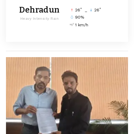
Dehradun
°
°
26
_
26
90%
Heavy Intensity Rain
1 km/h