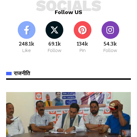
SOCIALS
Follow US
248.1k
69.1k
134k
54.3k
Like
Follow
Pin
Follow
राजनीति