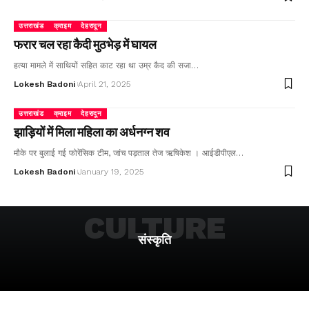
उत्तराखंड
क्राइम
देहरादून
फरार चल रहा कैदी मुठभेड़ में घायल
हत्या मामले में साथियों सहित काट रहा था उम्र कैद की सजा…
Lokesh Badoni
April 21, 2025
उत्तराखंड
क्राइम
देहरादून
झाड़ियों में मिला महिला का अर्धनग्न शव
मौके पर बुलाई गई फोरेंसिक टीम, जांच पड़ताल तेज ऋषिकेश । आईडीपीएल…
Lokesh Badoni
January 19, 2025
CULTURE
संस्कृति