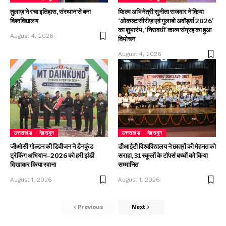
तुलाज़ ने रचा इतिहास, संस्थान से बना
फिल्म अभिनेत्री सुनीता राजवार ने किया
विश्वविद्यालय
‘ओकल्ट सीरीज़ एवं गुलाबो अवॉर्ड्स 2026’
का शुभारंभ, ‘निरावधी’ काव्य संग्रह का हुआ
August 4, 2026
विमोचन
August 4, 2026
उत्तराखंड
देहरादून
उत्तराखंड
देहरादून
जीओसी गोल्डन की डिवीजन ने डैनकुंड
डीआईटी विश्वविद्यालय ने छात्रों की मेहनत को
ट्रेकिंग अभियान–2026 को हरी झंडी
सराहा, 31 स्कूलों के टॉपर्स बच्चों को किया
दिखाकर किया रवाना
सम्मानित
August 1, 2026
August 1, 2026
Previous
Next