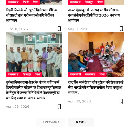
उत्तराखंड
टिहरी
शिक्षा
उत्तराखंड
देहरादून
शिक्षा
टिहरी जिले के जौनपुर में हिमोत्थान शैक्षिक
डायट देहरादून में ‘जनपद स्तरीय कौशलम
सोसाइटी द्वारा ग्रीष्मकालीन शिविरों का
प्रदर्शनी एवं प्रतियोगिता 2026’ का भव्य
आयोजन
आयोजन
June 11, 2026
May 9, 2026
उत्तराखंड
देहरादून
शिक्षा
उत्तरकाशी
उत्तराखंड
शिक्षा
पुरोला विधानसभा क्षेत्र के नौगांव बर्नीगाड में
राष्ट्रीय स्वयंसेवक संघ पुरोला की सेवा इकाई,
डिग्री कालेज खोलने पर विधायक दुर्गेश लाल
सेवा भारती की मासिक समीक्षा बैठक का हुआ
के नैतृत्व में जनप्रतिनिधियों ने शिक्षामंत्री डा.
समापन ,
धन सिंह रावत का जताया आभार
April 10, 2026
April 26, 2026
Previous
Next