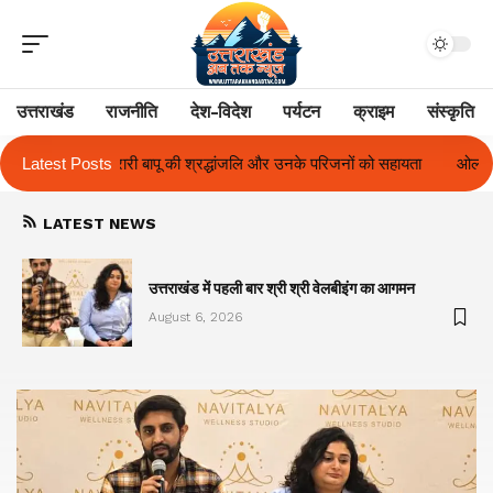
उत्तराखंड
राजनीति
देश-विदेश
पर्यटन
क्राइम
संस्कृति
ांजलि और उनके परिजनों को सहायता
Latest Posts
ओलंपस हाई के इंटर-हाउस फुटबॉल टूर्नामेंट में र
LATEST NEWS
का
उत्तराखंड में पहली बार श्री श्री वेलबीइंग का आगमन
August 6, 2026