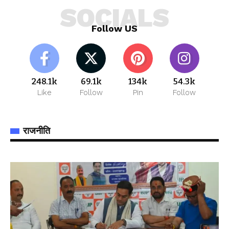
SOCIALS
Follow US
248.1k
69.1k
134k
54.3k
Like
Follow
Pin
Follow
राजनीति