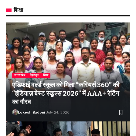
शिक्षा
उत्तराखंड
देहरादून
शिक्षा
एडिफाई वर्ल्ड स्कूल को मिला “करियर्स 360” की
“इंडियाज़ बेस्ट स्कूल्स 2026” में AAA+ रेटिंग
का गौरव
Lokesh Badoni
July 24, 2026