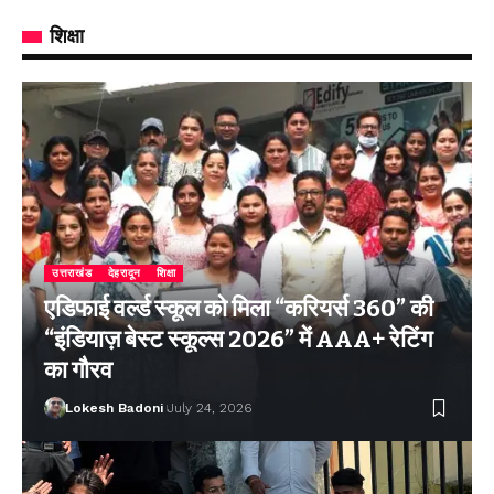
शिक्षा
उत्तराखंड
देहरादून
शिक्षा
एडिफाई वर्ल्ड स्कूल को मिला “करियर्स 360” की
“इंडियाज़ बेस्ट स्कूल्स 2026” में AAA+ रेटिंग
का गौरव
Lokesh Badoni
July 24, 2026