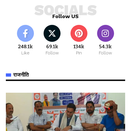
SOCIALS
Follow US
248.1k
69.1k
134k
54.3k
Like
Follow
Pin
Follow
राजनीति