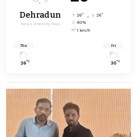
Dehradun
°
°
26
_
26
90%
Heavy Intensity Rain
1 km/h
Thu
Fri
°C
°C
26
30