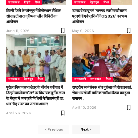
उत्तराखंड
टिहरी
शिक्षा
उत्तराखंड
देहरादून
शिक्षा
टिहरी जिले के जौनपुर में हिमोत्थान शैक्षिक
डायट देहरादून में ‘जनपद स्तरीय कौशलम
सोसाइटी द्वारा ग्रीष्मकालीन शिविरों का
प्रदर्शनी एवं प्रतियोगिता 2026’ का भव्य
आयोजन
आयोजन
June 11, 2026
May 9, 2026
उत्तराखंड
देहरादून
शिक्षा
उत्तरकाशी
उत्तराखंड
शिक्षा
पुरोला विधानसभा क्षेत्र के नौगांव बर्नीगाड में
राष्ट्रीय स्वयंसेवक संघ पुरोला की सेवा इकाई,
डिग्री कालेज खोलने पर विधायक दुर्गेश लाल
सेवा भारती की मासिक समीक्षा बैठक का हुआ
के नैतृत्व में जनप्रतिनिधियों ने शिक्षामंत्री डा.
समापन ,
धन सिंह रावत का जताया आभार
April 10, 2026
April 26, 2026
Previous
Next