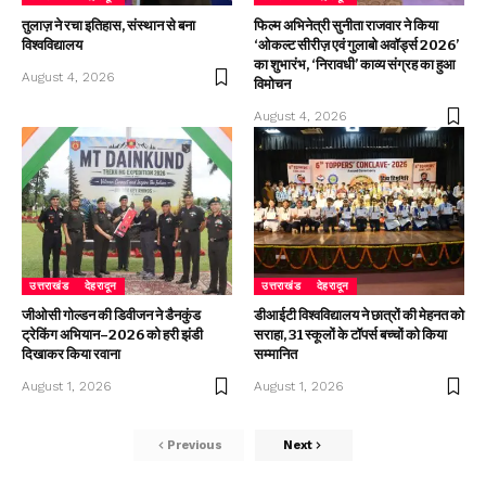
तुलाज़ ने रचा इतिहास, संस्थान से बना
फिल्म अभिनेत्री सुनीता राजवार ने किया
विश्वविद्यालय
‘ओकल्ट सीरीज़ एवं गुलाबो अवॉर्ड्स 2026’
का शुभारंभ, ‘निरावधी’ काव्य संग्रह का हुआ
August 4, 2026
विमोचन
August 4, 2026
उत्तराखंड
देहरादून
उत्तराखंड
देहरादून
जीओसी गोल्डन की डिवीजन ने डैनकुंड
डीआईटी विश्वविद्यालय ने छात्रों की मेहनत को
ट्रेकिंग अभियान–2026 को हरी झंडी
सराहा, 31 स्कूलों के टॉपर्स बच्चों को किया
दिखाकर किया रवाना
सम्मानित
August 1, 2026
August 1, 2026
Previous
Next