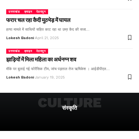
उत्तराखंड
क्राइम
देहरादून
फरार चल रहा कैदी मुठभेड़ में घायल
हत्या मामले में साथियों सहित काट रहा था उम्र कैद की सजा…
Lokesh Badoni
April 21, 2025
उत्तराखंड
क्राइम
देहरादून
झाड़ियों में मिला महिला का अर्धनग्न शव
मौके पर बुलाई गई फोरेंसिक टीम, जांच पड़ताल तेज ऋषिकेश । आईडीपीएल…
Lokesh Badoni
January 19, 2025
CULTURE
संस्कृति