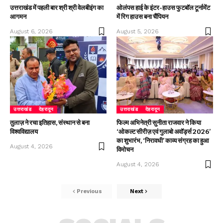
उत्तराखंड में पहली बार श्री श्री वेलबीइंग का
ओलंपस हाई के इंटर-हाउस फुटबॉल टूर्नामेंट
आगमन
में रिग हाउस बना चैंपियन
August 6, 2026
August 5, 2026
उत्तराखंड
देहरादून
उत्तराखंड
देहरादून
तुलाज़ ने रचा इतिहास, संस्थान से बना
फिल्म अभिनेत्री सुनीता राजवार ने किया
विश्वविद्यालय
‘ओकल्ट सीरीज़ एवं गुलाबो अवॉर्ड्स 2026’
का शुभारंभ, ‘निरावधी’ काव्य संग्रह का हुआ
August 4, 2026
विमोचन
August 4, 2026
Previous
Next