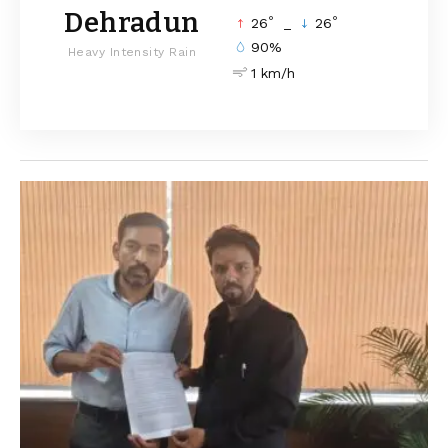
Dehradun
°
°
26
_
26
90%
Heavy Intensity Rain
1 km/h