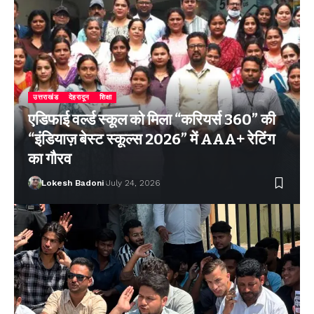
उत्तराखंड
देहरादून
शिक्षा
एडिफाई वर्ल्ड स्कूल को मिला “करियर्स 360” की
“इंडियाज़ बेस्ट स्कूल्स 2026” में AAA+ रेटिंग
का गौरव
Lokesh Badoni
July 24, 2026