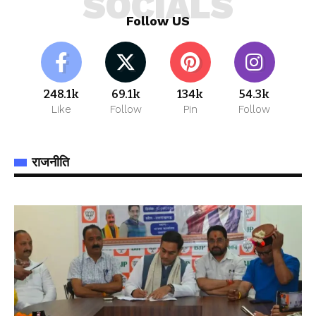
SOCIALS
Follow US
248.1k
69.1k
134k
54.3k
Like
Follow
Pin
Follow
राजनीति