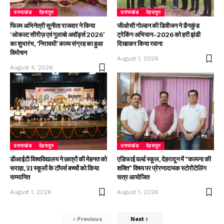
उत्तराखंड
देहरादून
उत्तराखंड
देहरादून
फिल्म अभिनेत्री सुनीता राजवार ने किया
जीओसी गोल्डन की डिवीजन ने डैनकुंड
‘ओकल्ट सीरीज़ एवं गुलाबो अवॉर्ड्स 2026’
ट्रेकिंग अभियान–2026 को हरी झंडी
का शुभारंभ, ‘निरावधी’ काव्य संग्रह का हुआ
दिखाकर किया रवाना
विमोचन
August 1, 2026
August 4, 2026
उत्तराखंड
देहरादून
उत्तराखंड
देहरादून
डीआईटी विश्वविद्यालय ने छात्रों की मेहनत को
एडिफाई वर्ल्ड स्कूल, देहरादून में “कल्पना की
सराहा, 31 स्कूलों के टॉपर्स बच्चों को किया
शक्ति” विषय पर प्रेरणादायक स्टोरीटेलिंग
सम्मानित
सत्र आयोजित
August 1, 2026
August 1, 2026
Previous
Next