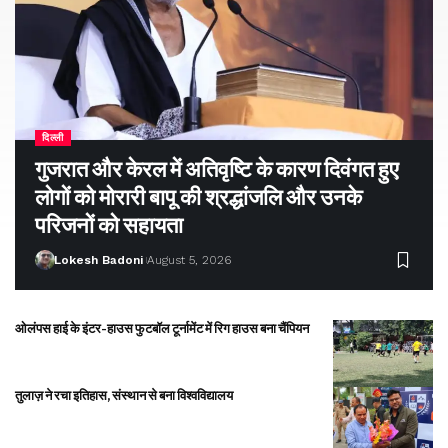
दिल्ली
गुजरात और केरल में अतिवृष्टि के कारण दिवंगत हुए
लोगों को मोरारी बापू की श्रद्धांजलि और उनके
परिजनों को सहायता
Lokesh Badoni
August 5, 2026
ओलंपस हाई के इंटर-हाउस फुटबॉल टूर्नामेंट में रिग हाउस बना चैंपियन
तुलाज़ ने रचा इतिहास, संस्थान से बना विश्वविद्यालय