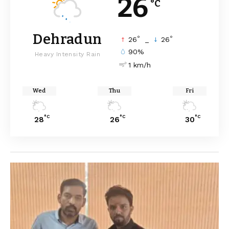
26
°C
Dehradun
°
°
26
_
26
90%
Heavy Intensity Rain
1 km/h
Wed
Thu
Fri
°C
°C
°C
28
26
30