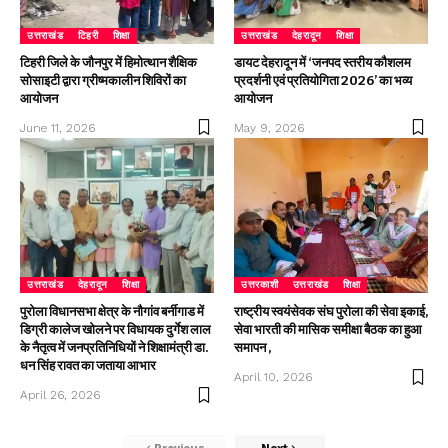
उत्तराखंड
टिहरी
शिक्षा
उत्तराखंड
देहरादून
शिक्षा
टिहरी जिले के जौनपुर में हिमोत्थान शैक्षिक
डायट देहरादून में ‘जनपद स्तरीय कौशलम
सोसाइटी द्वारा ग्रीष्मकालीन शिविरों का
प्रदर्शनी एवं प्रतियोगिता 2026’ का भव्य
आयोजन
आयोजन
June 11, 2026
May 9, 2026
उत्तराखंड
देहरादून
शिक्षा
उत्तरकाशी
उत्तराखंड
शिक्षा
पुरोला विधानसभा क्षेत्र के नौगांव बर्नीगाड में
राष्ट्रीय स्वयंसेवक संघ पुरोला की सेवा इकाई,
डिग्री कालेज खोलने पर विधायक दुर्गेश लाल
सेवा भारती की मासिक समीक्षा बैठक का हुआ
के नैतृत्व में जनप्रतिनिधियों ने शिक्षामंत्री डा.
समापन ,
धन सिंह रावत का जताया आभार
April 10, 2026
April 26, 2026