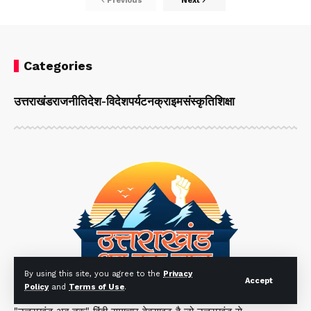
Previous
Next
Categories
उत्तराखंड
राजनीति
देश-विदेश
पर्यटन
क्राइम
संस्कृति
शिक्षा
By using this site, you agree to the
Privacy
Accept
Policy
and
Terms of Use
.