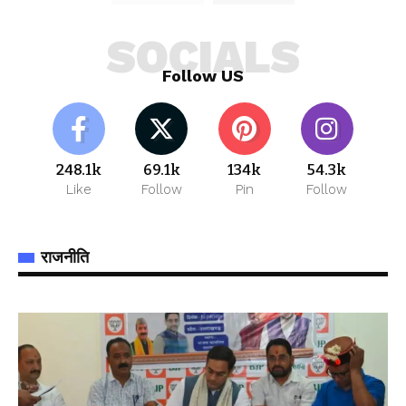
SOCIALS
Follow US
248.1k
69.1k
134k
54.3k
Like
Follow
Pin
Follow
राजनीति