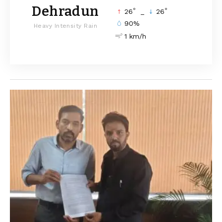
Dehradun
°
°
26
_
26
90%
Heavy Intensity Rain
1 km/h