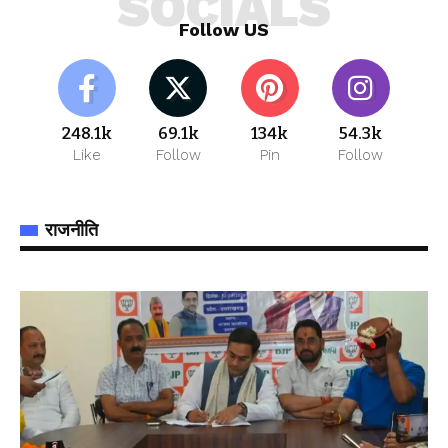
SOCIALS
Follow US
248.1k
69.1k
134k
54.3k
Like
Follow
Pin
Follow
राजनीति