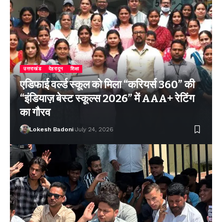
उत्तराखंड
देहरादून
शिक्षा
एडिफाई वर्ल्ड स्कूल को मिला “करियर्स 360” की
“इंडियाज़ बेस्ट स्कूल्स 2026” में AAA+ रेटिंग
का गौरव
Lokesh Badoni
July 24, 2026