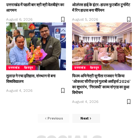
उत्तराखंड में पहली बार श्री श्री वेलबीइंग का
ओलंपस हाई के इंटर-हाउस फुटबॉल टूर्नामेंट
आगमन
में रिग हाउस बना चैंपियन
August 6, 2026
August 5, 2026
उत्तराखंड
देहरादून
उत्तराखंड
देहरादून
तुलाज़ ने रचा इतिहास, संस्थान से बना
फिल्म अभिनेत्री सुनीता राजवार ने किया
विश्वविद्यालय
‘ओकल्ट सीरीज़ एवं गुलाबो अवॉर्ड्स 2026’
का शुभारंभ, ‘निरावधी’ काव्य संग्रह का हुआ
August 4, 2026
विमोचन
August 4, 2026
Previous
Next