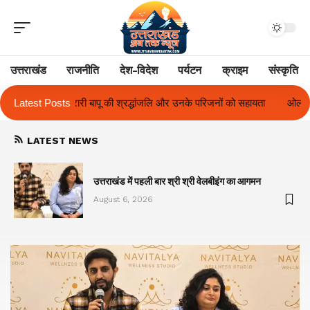
उत्तराखंड
राजनीति
देश-विदेश
पर्यटन
क्राइम
संस्कृति
ू की श्रद्धांजलि और उनके परिजनों को सहायता
Latest Posts
ओलंपस हाई के इंटर-हाउस फुटबॉल टूर्
LATEST NEWS
का
उत्तराखंड में पहली बार श्री श्री वेलबीइंग का आगमन
August 6, 2026