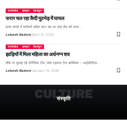
उत्तराखंड
क्राइम
देहरादून
फरार चल रहा कैदी मुठभेड़ में घायल
हत्या मामले में साथियों सहित काट रहा था उम्र कैद की सजा…
Lokesh Badoni
April 21, 2025
उत्तराखंड
क्राइम
देहरादून
झाड़ियों में मिला महिला का अर्धनग्न शव
मौके पर बुलाई गई फोरेंसिक टीम, जांच पड़ताल तेज ऋषिकेश । आईडीपीएल…
Lokesh Badoni
January 19, 2025
CULTURE
संस्कृति