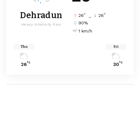
Dehradun
°
°
26
_
26
90%
Heavy Intensity Rain
1 km/h
Thu
Fri
°C
°C
26
30