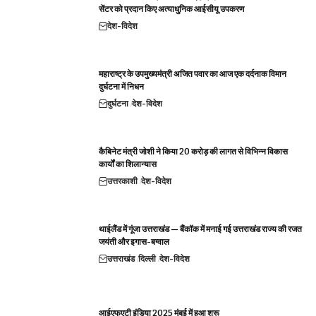
सेंटर को प्रदान किए अत्याधुनिक आईसीयू उपकरण
देश-विदेश
महाराष्ट्र के उपमुख्यमंत्री अजित पवार का आज एक दर्दनाक विमान
दुर्घटना में निधन
दुर्घटना
देश-विदेश
कैबिनेट मंत्री जोशी ने किया 20 करोड़ की लागत से विभिन्न विकास
कार्यों का शिलान्यास
उत्तरकाशी
देश-विदेश
थाईलैंड में गूंजा उत्तराखंड — बैंकॉक में मनाई गई उत्तराखंड राज्य की रजत
जयंती और इगास-बग्वाल
उत्तराखंड
दिल्ली
देश-विदेश
आईएफएटी इंडिया 2025 मुंबई में हुआ शुरू