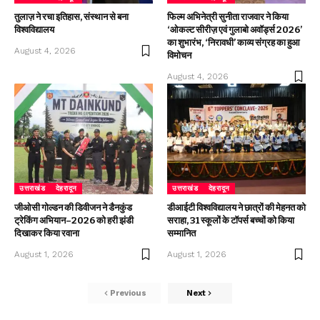
तुलाज़ ने रचा इतिहास, संस्थान से बना
फिल्म अभिनेत्री सुनीता राजवार ने किया
विश्वविद्यालय
‘ओकल्ट सीरीज़ एवं गुलाबो अवॉर्ड्स 2026’
का शुभारंभ, ‘निरावधी’ काव्य संग्रह का हुआ
August 4, 2026
विमोचन
August 4, 2026
उत्तराखंड
देहरादून
उत्तराखंड
देहरादून
जीओसी गोल्डन की डिवीजन ने डैनकुंड
डीआईटी विश्वविद्यालय ने छात्रों की मेहनत को
ट्रेकिंग अभियान–2026 को हरी झंडी
सराहा, 31 स्कूलों के टॉपर्स बच्चों को किया
दिखाकर किया रवाना
सम्मानित
August 1, 2026
August 1, 2026
Previous
Next