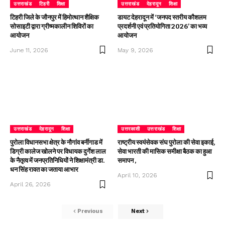
उत्तराखंड
टिहरी
शिक्षा
उत्तराखंड
देहरादून
शिक्षा
टिहरी जिले के जौनपुर में हिमोत्थान शैक्षिक
डायट देहरादून में ‘जनपद स्तरीय कौशलम
सोसाइटी द्वारा ग्रीष्मकालीन शिविरों का
प्रदर्शनी एवं प्रतियोगिता 2026’ का भव्य
आयोजन
आयोजन
June 11, 2026
May 9, 2026
उत्तराखंड
देहरादून
शिक्षा
उत्तरकाशी
उत्तराखंड
शिक्षा
पुरोला विधानसभा क्षेत्र के नौगांव बर्नीगाड में
राष्ट्रीय स्वयंसेवक संघ पुरोला की सेवा इकाई,
डिग्री कालेज खोलने पर विधायक दुर्गेश लाल
सेवा भारती की मासिक समीक्षा बैठक का हुआ
के नैतृत्व में जनप्रतिनिधियों ने शिक्षामंत्री डा.
समापन ,
धन सिंह रावत का जताया आभार
April 10, 2026
April 26, 2026
Previous
Next