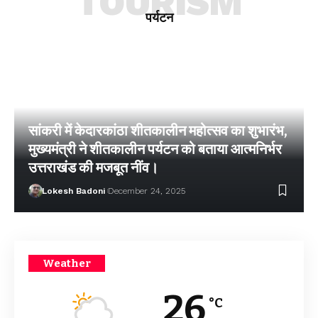
TOURISM
पर्यटन
सांकरी में केदारकांठा शीतकालीन महोत्सव का शुभारंभ,
मुख्यमंत्री ने शीतकालीन पर्यटन को बताया आत्मनिर्भर
उत्तराखंड की मजबूत नींव।
Lokesh Badoni
December 24, 2025
Weather
26
°C