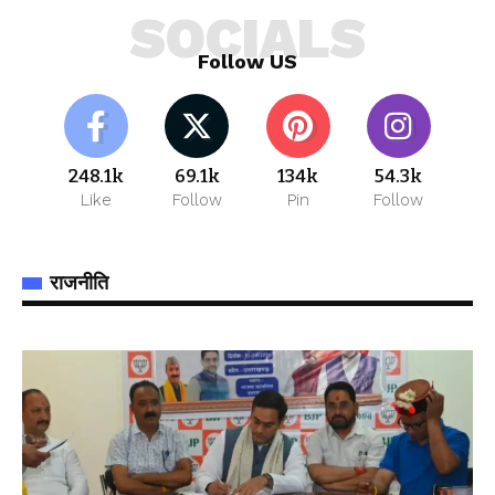
SOCIALS
Follow US
248.1k
69.1k
134k
54.3k
Like
Follow
Pin
Follow
राजनीति