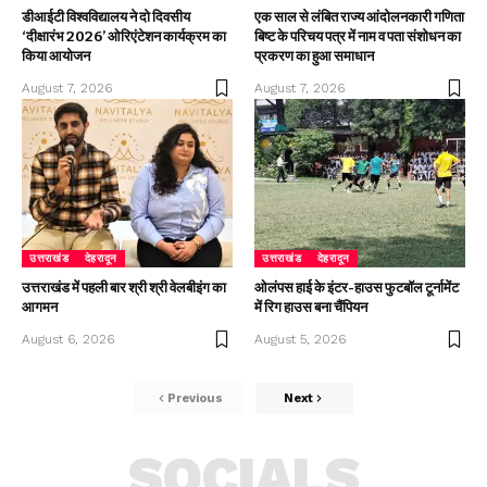
डीआईटी विश्वविद्यालय ने दो दिवसीय
एक साल से लंबित राज्य आंदोलनकारी गणिता
‘दीक्षारंभ 2026’ ओरिएंटेशन कार्यक्रम का
बिष्ट के परिचय पत्र में नाम व पता संशोधन का
किया आयोजन
प्रकरण का हुआ समाधान
August 7, 2026
August 7, 2026
उत्तराखंड
देहरादून
उत्तराखंड
देहरादून
उत्तराखंड में पहली बार श्री श्री वेलबीइंग का
ओलंपस हाई के इंटर-हाउस फुटबॉल टूर्नामेंट
आगमन
में रिग हाउस बना चैंपियन
August 6, 2026
August 5, 2026
Previous
Next
SOCIALS