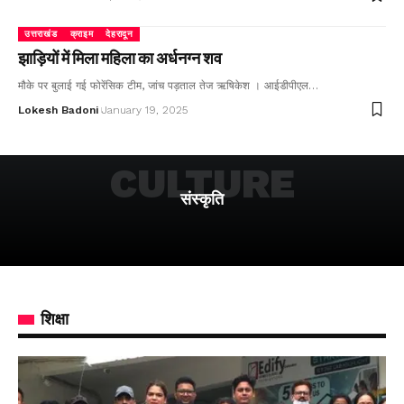
उत्तराखंड
क्राइम
देहरादून
झाड़ियों में मिला महिला का अर्धनग्न शव
मौके पर बुलाई गई फोरेंसिक टीम, जांच पड़ताल तेज ऋषिकेश । आईडीपीएल…
Lokesh Badoni
January 19, 2025
CULTURE
संस्कृति
शिक्षा