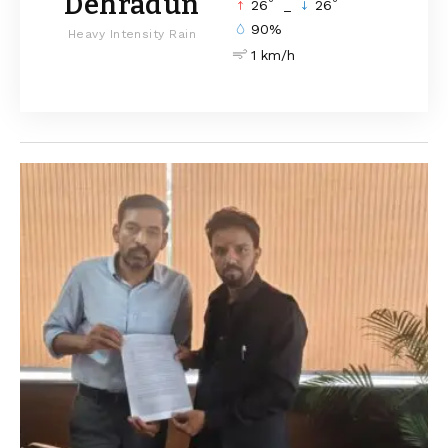
Dehradun
°
°
26
_
26
90%
Heavy Intensity Rain
1 km/h