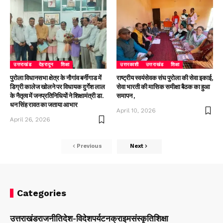
उत्तराखंड
देहरादून
शिक्षा
उत्तरकाशी
उत्तराखंड
शिक्षा
पुरोला विधानसभा क्षेत्र के नौगांव बर्नीगाड में
राष्ट्रीय स्वयंसेवक संघ पुरोला की सेवा इकाई,
डिग्री कालेज खोलने पर विधायक दुर्गेश लाल
सेवा भारती की मासिक समीक्षा बैठक का हुआ
के नैतृत्व में जनप्रतिनिधियों ने शिक्षामंत्री डा.
समापन ,
धन सिंह रावत का जताया आभार
April 10, 2026
April 26, 2026
Previous
Next
Categories
उत्तराखंड
राजनीति
देश-विदेश
पर्यटन
क्राइम
संस्कृति
शिक्षा