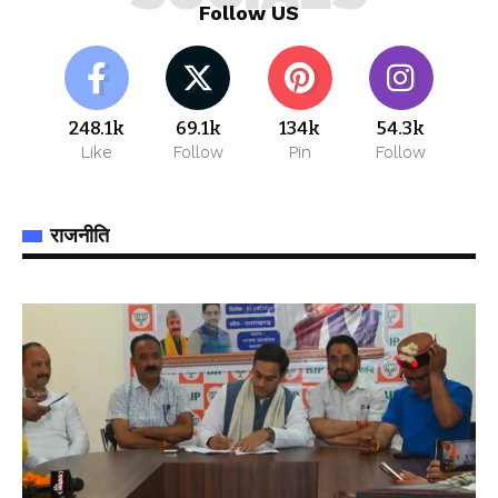
Follow US
248.1k
69.1k
134k
54.3k
Like
Follow
Pin
Follow
राजनीति