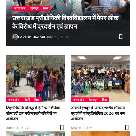
उत्तराखंड
देहरादून
शिक्षा
उत्तराखंड प्रौद्योगिकी विश्वविद्यालय में पेपर लीक
के विरोध में प्रदर्शन एवं ज्ञापन
Lokesh Badoni
July 23, 2026
उत्तराखंड
टिहरी
शिक्षा
उत्तराखंड
देहरादून
शिक्षा
टिहरी जिले के जौनपुर में हिमोत्थान शैक्षिक
डायट देहरादून में ‘जनपद स्तरीय कौशलम
सोसाइटी द्वारा ग्रीष्मकालीन शिविरों का
प्रदर्शनी एवं प्रतियोगिता 2026’ का भव्य
आयोजन
आयोजन
June 11, 2026
May 9, 2026