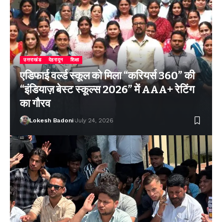
उत्तराखंड
देहरादून
शिक्षा
एडिफाई वर्ल्ड स्कूल को मिला “करियर्स 360” की
“इंडियाज़ बेस्ट स्कूल्स 2026” में AAA+ रेटिंग
का गौरव
Lokesh Badoni
July 24, 2026