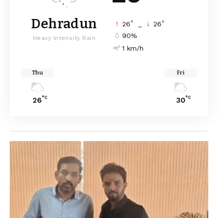
Dehradun
°
°
26
_
26
90%
Heavy Intensity Rain
1 km/h
Thu
Fri
°C
°C
26
30