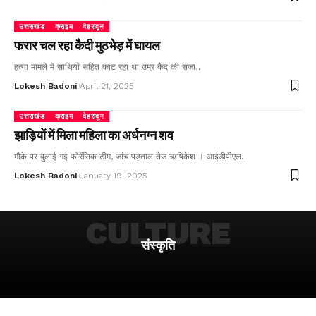
उत्तराखंड
क्राइम
देहरादून
फरार चल रहा कैदी मुठभेड़ में घायल
हत्या मामले में साथियों सहित काट रहा था उम्र कैद की सजा…
Lokesh Badoni
April 21, 2025
उत्तराखंड
क्राइम
देहरादून
झाड़ियों में मिला महिला का अर्धनग्न शव
मौके पर बुलाई गई फोरेंसिक टीम, जांच पड़ताल तेज ऋषिकेश । आईडीपीएल…
Lokesh Badoni
January 19, 2025
CULTURE
संस्कृति