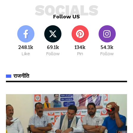
SOCIALS
Follow US
248.1k
69.1k
134k
54.3k
Like
Follow
Pin
Follow
राजनीति