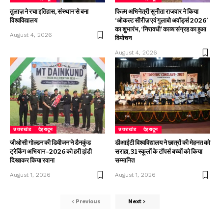
तुलाज़ ने रचा इतिहास, संस्थान से बना
फिल्म अभिनेत्री सुनीता राजवार ने किया
विश्वविद्यालय
‘ओकल्ट सीरीज़ एवं गुलाबो अवॉर्ड्स 2026’
का शुभारंभ, ‘निरावधी’ काव्य संग्रह का हुआ
August 4, 2026
विमोचन
August 4, 2026
उत्तराखंड
देहरादून
उत्तराखंड
देहरादून
जीओसी गोल्डन की डिवीजन ने डैनकुंड
डीआईटी विश्वविद्यालय ने छात्रों की मेहनत को
ट्रेकिंग अभियान–2026 को हरी झंडी
सराहा, 31 स्कूलों के टॉपर्स बच्चों को किया
दिखाकर किया रवाना
सम्मानित
August 1, 2026
August 1, 2026
Previous
Next