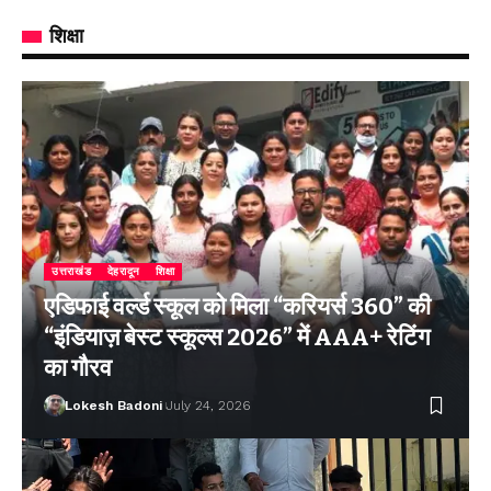
शिक्षा
उत्तराखंड
देहरादून
शिक्षा
एडिफाई वर्ल्ड स्कूल को मिला “करियर्स 360” की
“इंडियाज़ बेस्ट स्कूल्स 2026” में AAA+ रेटिंग
का गौरव
Lokesh Badoni
July 24, 2026