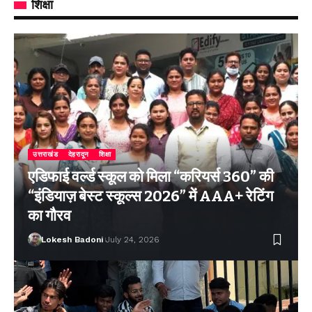
शिक्षा
उत्तराखंड
देहरादून
शिक्षा
एडिफाई वर्ल्ड स्कूल को मिला “करियर्स 360” की
“इंडियाज़ बेस्ट स्कूल्स 2026” में AAA+ रेटिंग
का गौरव
Lokesh Badoni
July 24, 2026