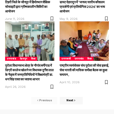
टिहरी जिले के जौनपुर में हिमोत्थान शैक्षिक
डायट देहरादून में ‘जनपद स्तरीय कौशलम
सोसाइटी द्वारा ग्रीष्मकालीन शिविरों का
प्रदर्शनी एवं प्रतियोगिता 2026’ का भव्य
आयोजन
आयोजन
June 11, 2026
May 9, 2026
उत्तराखंड
देहरादून
शिक्षा
उत्तरकाशी
उत्तराखंड
शिक्षा
पुरोला विधानसभा क्षेत्र के नौगांव बर्नीगाड में
राष्ट्रीय स्वयंसेवक संघ पुरोला की सेवा इकाई,
डिग्री कालेज खोलने पर विधायक दुर्गेश लाल
सेवा भारती की मासिक समीक्षा बैठक का हुआ
के नैतृत्व में जनप्रतिनिधियों ने शिक्षामंत्री डा.
समापन ,
धन सिंह रावत का जताया आभार
April 10, 2026
April 26, 2026
Previous
Next