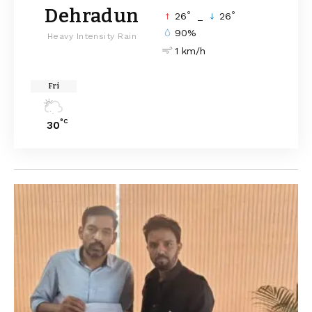
Dehradun
°
°
26
_
26
90%
Heavy Intensity Rain
1 km/h
Fri
°C
30