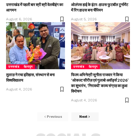
उत्तराखंड में पहली बार श्री श्री वेलबीइंग का
ओलंपस हाई के इंटर-हाउस फुटबॉल टूर्नामेंट
आगमन
में रिग हाउस बना चैंपियन
August 6, 2026
August 5, 2026
उत्तराखंड
देहरादून
उत्तराखंड
देहरादून
तुलाज़ ने रचा इतिहास, संस्थान से बना
फिल्म अभिनेत्री सुनीता राजवार ने किया
विश्वविद्यालय
‘ओकल्ट सीरीज़ एवं गुलाबो अवॉर्ड्स 2026’
का शुभारंभ, ‘निरावधी’ काव्य संग्रह का हुआ
August 4, 2026
विमोचन
August 4, 2026
Previous
Next