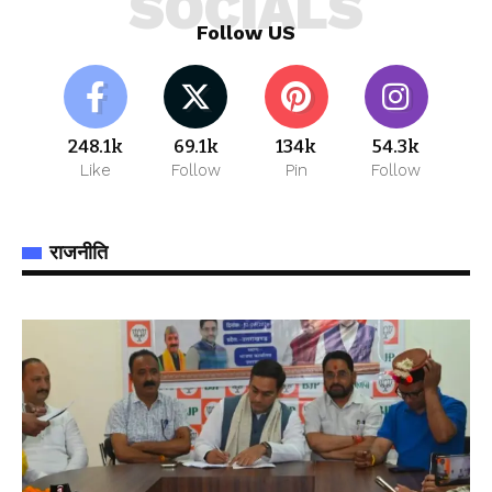
SOCIALS
Follow US
248.1k
69.1k
134k
54.3k
Like
Follow
Pin
Follow
राजनीति