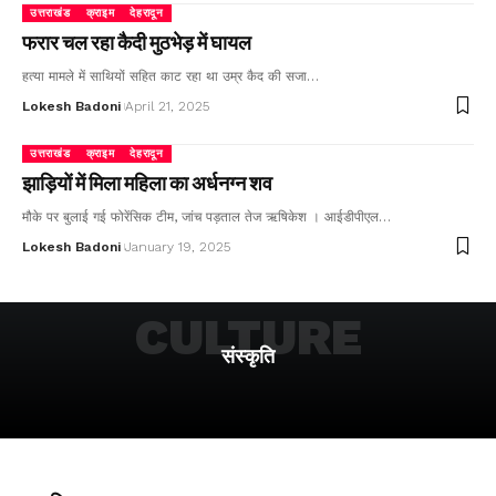
उत्तराखंड
क्राइम
देहरादून
फरार चल रहा कैदी मुठभेड़ में घायल
हत्या मामले में साथियों सहित काट रहा था उम्र कैद की सजा…
Lokesh Badoni
April 21, 2025
उत्तराखंड
क्राइम
देहरादून
झाड़ियों में मिला महिला का अर्धनग्न शव
मौके पर बुलाई गई फोरेंसिक टीम, जांच पड़ताल तेज ऋषिकेश । आईडीपीएल…
Lokesh Badoni
January 19, 2025
CULTURE
संस्कृति